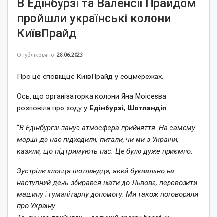
В Едінбурзі та Валенсії Прайдом
пройшли українські колони
КиївПрайд
Опубліковано
28.06.2023
Про це сповіщцє КиївПрайд у соцмережах.
Ось, що організаторка колони Яна Моісеєва
розповіла про ходу у
Едінбурзі, Шотландія
:
“
В Едінбургзі панує атмосфера прийняття. На самому
марші до нас підходили, питали, чи ми з України,
казили, що підтримують нас. Це було дуже приємно.
Зустріли хлопця-шотландця, який буквально на
наступний день збирався їхати до Львова, перевозити
машину і гуманітарну допомогу. Ми також поговорили
про Україну.