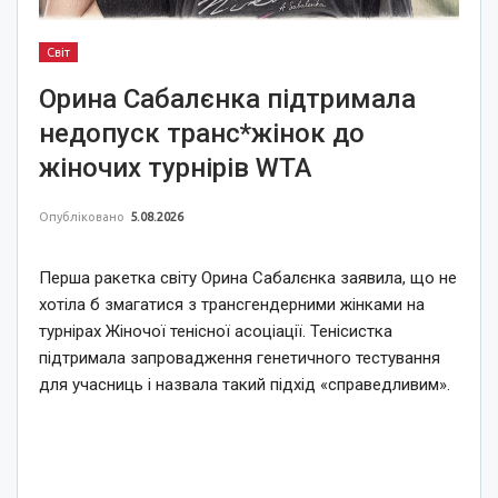
Світ
Орина Сабалєнка підтримала
недопуск транс*жінок до
жіночих турнірів WTA
Опубліковано
5.08.2026
Перша ракетка світу Орина Сабалєнка заявила, що не
хотіла б змагатися з трансгендерними жінками на
турнірах Жіночої тенісної асоціації. Тенісистка
підтримала запровадження генетичного тестування
для учасниць і назвала такий підхід «справедливим».