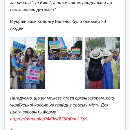
закричала “Це Київ!”, а потім також доєдналася до
нас зі своєю дитиною
“.
В українській колоні у Валенсії було близько 20
людей.
Нагадуємо, що ви можете стати організатором_кою
української колони на прайді в своєму місті. Для
цього заповніть форму
https://forms.gle/P4K9wBURKdDsoHKy9
.