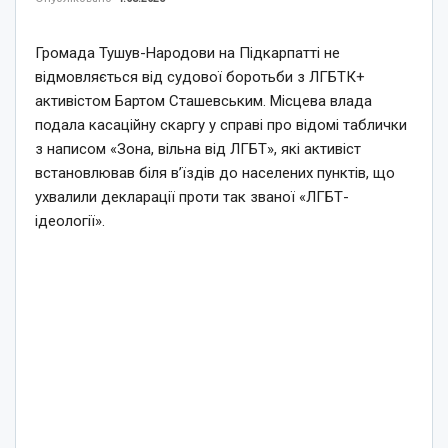
Громада Тушув-Народови на Підкарпатті не
відмовляється від судової боротьби з ЛГБТК+
активістом Бартом Сташевським. Місцева влада
подала касаційну скаргу у справі про відомі таблички
з написом «Зона, вільна від ЛГБТ», які активіст
встановлював біля в’їздів до населених пунктів, що
ухвалили декларації проти так званої «ЛГБТ-
ідеології».