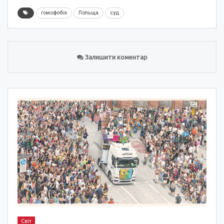
гомофобія
Польща
суд
Залишити коментар
Світ