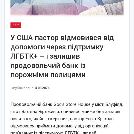
Світ
У США пастор відмовився від
допомоги через підтримку
ЛГБТК+ – і залишив
продовольчий банк із
порожніми полицями
Опубліковано
4.08.2026
Продовольчий банк God’s Store House у місті Блуфілд,
штат Західна Вірджинія, опинився майже без запасів
після того, як його керівник, пастор Елвін Крістіан,
відмовився приймати допомогу від організацій,
пов’язаних із підтримкою ЛГБТК+ людей.