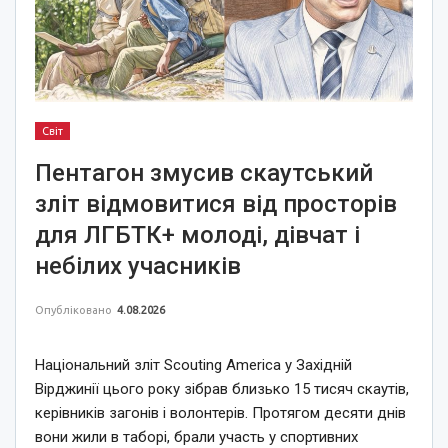
Світ
Пентагон змусив скаутський
зліт відмовитися від просторів
для ЛГБТК+ молоді, дівчат і
небілих учасників
Опубліковано
4.08.2026
Національний зліт Scouting America у Західній
Вірджинії цього року зібрав близько 15 тисяч скаутів,
керівників загонів і волонтерів. Протягом десяти днів
вони жили в таборі, брали участь у спортивних