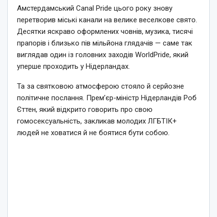
Амстердамський Canal Pride цього року знову
перетворив міські канали на велике веселкове свято.
Десятки яскраво оформлених човнів, музика, тисячі
прапорів і близько пів мільйона глядачів — саме так
виглядав один із головних заходів WorldPride, який
уперше проходить у Нідерландах.
Та за святковою атмосферою стояло й серйозне
політичне послання. Прем’єр-міністр Нідерландів Роб
Єттен, який відкрито говорить про свою
гомосексуальність, закликав молодих ЛГБТІК+
людей не ховатися й не боятися бути собою.