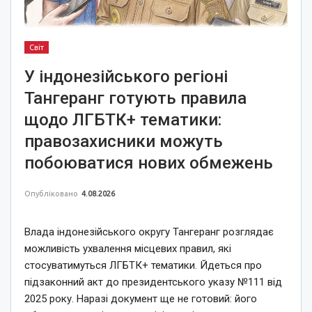
Світ
У індонезійського регіоні
Тангеранг готують правила
щодо ЛГБТК+ тематики:
правозахисники можуть
побоюватися нових обмежень
Опубліковано
4.08.2026
Влада індонезійського округу Тангеранг розглядає
можливість ухвалення місцевих правил, які
стосуватимуться ЛГБТК+ тематики. Йдеться про
підзаконний акт до президентського указу №111 від
2025 року. Наразі документ ще не готовий: його