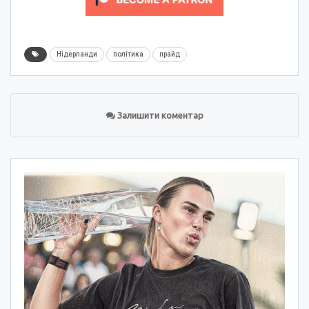
Нідерланди
політика
прайд
Залишити коментар