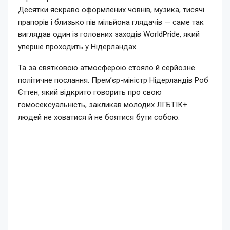
Десятки яскраво оформлених човнів, музика, тисячі
прапорів і близько пів мільйона глядачів — саме так
виглядав один із головних заходів WorldPride, який
уперше проходить у Нідерландах.
Та за святковою атмосферою стояло й серйозне
політичне послання. Прем’єр-міністр Нідерландів Роб
Єттен, який відкрито говорить про свою
гомосексуальність, закликав молодих ЛГБТІК+
людей не ховатися й не боятися бути собою.