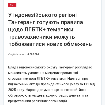
Світ
У індонезійського регіоні
Тангеранг готують правила
щодо ЛГБТК+ тематики:
правозахисники можуть
побоюватися нових обмежень
Опубліковано
4.08.2026
Влада індонезійського округу Тангеранг розглядає
можливість ухвалення місцевих правил, які
стосуватимуться ЛГБТК+ тематики. Йдеться про
підзаконний акт до президентського указу №111 від
2025 року. Наразі документ ще не готовий: його
обговорюють місцева адміністрація, депутати та
представники релігійних організацій.