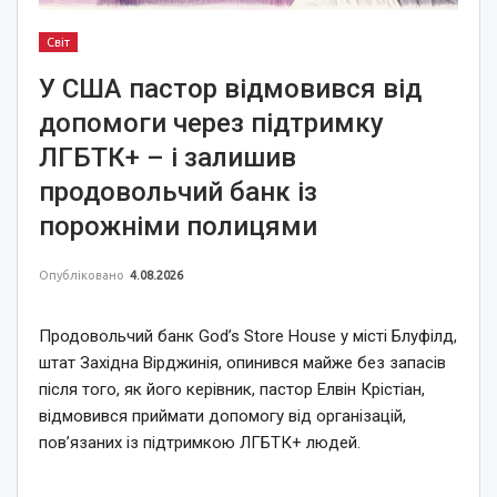
Світ
У США пастор відмовився від
допомоги через підтримку
ЛГБТК+ – і залишив
продовольчий банк із
порожніми полицями
Опубліковано
4.08.2026
Продовольчий банк God’s Store House у місті Блуфілд,
штат Західна Вірджинія, опинився майже без запасів
після того, як його керівник, пастор Елвін Крістіан,
відмовився приймати допомогу від організацій,
пов’язаних із підтримкою ЛГБТК+ людей.