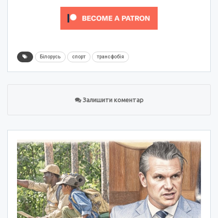
Білорусь
спорт
трансфобія
Залишити коментар