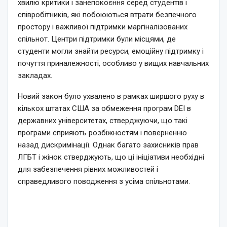
хвилю критики і занепокоєння серед студентів і
співробітників, які побоюються втрати безпечного
простору і важливої підтримки маргіналізованих
спільнот. Центри підтримки були місцями, де
студенти могли знайти ресурси, емоційну підтримку і
почуття приналежності, особливо у вищих навчальних
закладах.
Новий закон було ухвалено в рамках ширшого руху в
кількох штатах США за обмеження програм DEI в
державних університетах, стверджуючи, що такі
програми сприяють розбіжностям і поверненню
назад дискримінації. Однак багато захисників прав
ЛГБТ і жінок стверджують, що ці ініціативи необхідні
для забезпечення рівних можливостей і
справедливого поводження з усіма спільнотами.