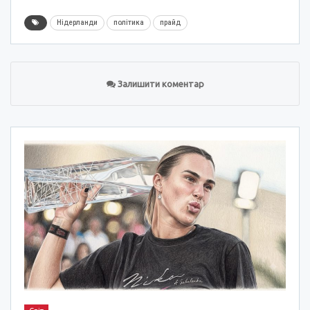
Нідерланди
політика
прайд
Залишити коментар