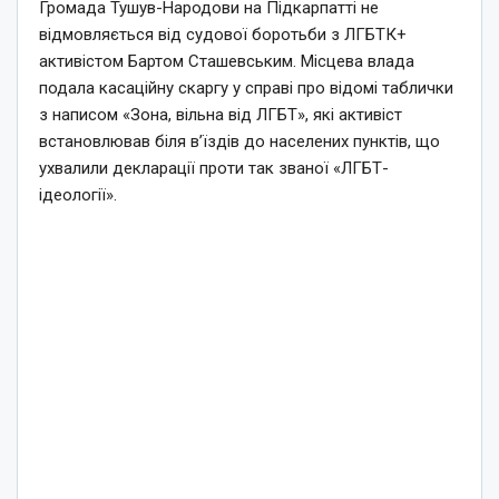
Громада Тушув-Народови на Підкарпатті не
відмовляється від судової боротьби з ЛГБТК+
активістом Бартом Сташевським. Місцева влада
подала касаційну скаргу у справі про відомі таблички
з написом «Зона, вільна від ЛГБТ», які активіст
встановлював біля в’їздів до населених пунктів, що
ухвалили декларації проти так званої «ЛГБТ-
ідеології».