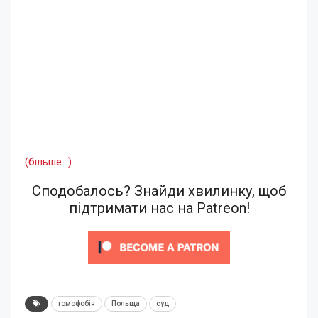
(більше…)
Сподобалось? Знайди хвилинку, щоб
підтримати нас на Patreon!
гомофобія
Польща
суд