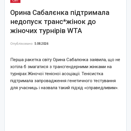
Світ
Орина Сабалєнка підтримала
недопуск транс*жінок до
жіночих турнірів WTA
Опубліковано
5.08.2026
Перша ракетка світу Орина Сабалєнка заявила, що не
хотіла б змагатися з трансгендерними жінками на
турнірах Жіночої тенісної асоціації. Тенісистка
підтримала запровадження генетичного тестування
для учасниць і назвала такий підхід «справедливим».