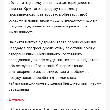
зберегти підтримку спільнот, яких торкнулося це
рішення. Крім того, серед груп із захисту
громадянських прав зростає мобілізація, щоб
оскаржити новий закон у суді, стверджуючи, що він
порушує фундаментальні принципи рівності та
інклюзивності.
Закриття центрів підтримки являє собою серйозну
невдачу в прогресі, досягнутому за останні роки у
створенні більш інклюзивного і гостинного
середовища для всіх студентів, незалежно від статі
або сексуальної орієнтації. Університетське
співтовариство зараз стикається з проблемою
пошуку нових способів підтримки своїх
найуразливіших членів у дедалі більш несприятливому
середовищі.
Джерело
Сподобалось? Знайди хвилинку, щоб