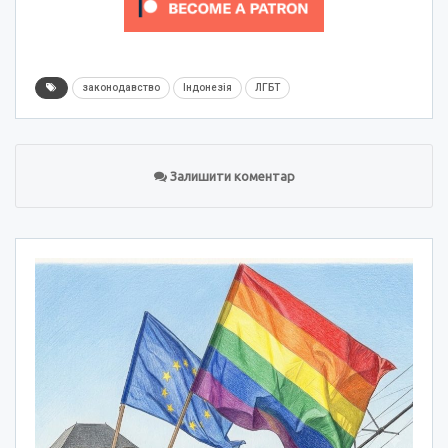
законодавство
Індонезія
ЛГБТ
Залишити коментар