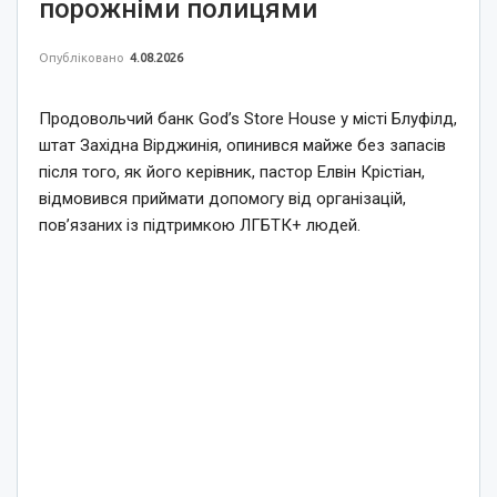
порожніми полицями
Опубліковано
4.08.2026
Продовольчий банк God’s Store House у місті Блуфілд,
штат Західна Вірджинія, опинився майже без запасів
після того, як його керівник, пастор Елвін Крістіан,
відмовився приймати допомогу від організацій,
пов’язаних із підтримкою ЛГБТК+ людей.