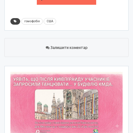
гомофобія
США
Залишити коментар