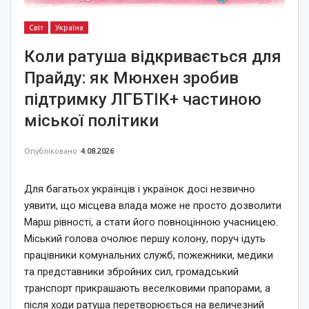
Світ
Україна
Коли ратуша відкривається для
Прайду: як Мюнхен зробив
підтримку ЛГБТІК+ частиною
міської політики
Опубліковано
4.08.2026
Для багатьох українців і українок досі незвично
уявити, що місцева влада може не просто дозволити
Марш рівності, а стати його повноцінною учасницею.
Міський голова очолює першу колону, поруч ідуть
працівники комунальних служб, пожежники, медики
та представники збройних сил, громадський
транспорт прикрашають веселковими прапорами, а
після ходи ратуша перетворюється на величезний