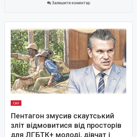
Залишити коментар
Світ
Пентагон змусив скаутський
зліт відмовитися від просторів
для ЛГБТК+ молоді, дівчат і