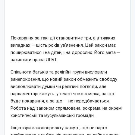
Покарання за такі дії становитиме три, а в тяжких
випадках — шість років ув’язнення. Цей закон має
поширюватися і на дітей, і на дорослих. Його мета —
захистити права ЛГБТ.
Спільноти батьків та релігійні групи висловили
занепокоєння, що новий закон обмежить свободу
висловлювати думки чи релігійні погляди, але
парламентарі кажуть: у тексті чітко є межа, за що
буде покарання, а за що — не передбачається.
Робота над законом спрямована, зокрема, на окремі
християнські та мусульманські громади.
Ініціатори законопроєкту кажуть, що не варто
турбуватися, що батьків покарають за зайве слово