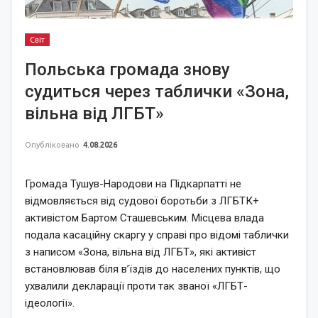
Світ
Польська громада знову
судиться через таблички «Зона,
вільна від ЛГБТ»
Опубліковано
4.08.2026
Громада Тушув-Народови на Підкарпатті не
відмовляється від судової боротьби з ЛГБТК+
активістом Бартом Сташевським. Місцева влада
подала касаційну скаргу у справі про відомі таблички
з написом «Зона, вільна від ЛГБТ», які активіст
встановлював біля в’їздів до населених пунктів, що
ухвалили декларації проти так званої «ЛГБТ-
ідеології».