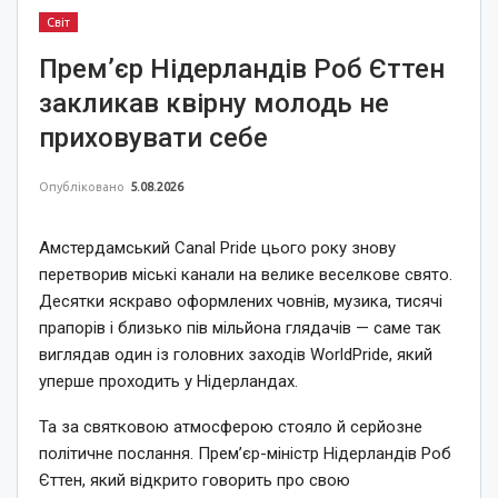
Світ
Прем’єр Нідерландів Роб Єттен
закликав квірну молодь не
приховувати себе
Опубліковано
5.08.2026
Амстердамський Canal Pride цього року знову
перетворив міські канали на велике веселкове свято.
Десятки яскраво оформлених човнів, музика, тисячі
прапорів і близько пів мільйона глядачів — саме так
виглядав один із головних заходів WorldPride, який
уперше проходить у Нідерландах.
Та за святковою атмосферою стояло й серйозне
політичне послання. Прем’єр-міністр Нідерландів Роб
Єттен, який відкрито говорить про свою