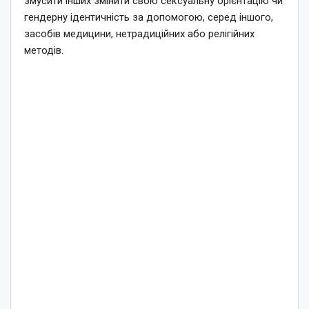
змусити інших змінити свою сексуальну орієнтацію чи
гендерну ідентичність за допомогою, серед іншого,
засобів медицини, нетрадиційних або релігійних
методів.