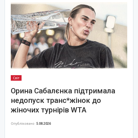
Світ
Орина Сабалєнка підтримала
недопуск транс*жінок до
жіночих турнірів WTA
Опубліковано
5.08.2026