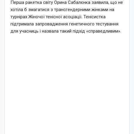
Перша ракетка світу Орина Сабалєнка заявила, що не
хотіла б змагатися з трансгендерними жінками на
турнірах Жіночої тенісної асоціації. Тенісистка
підтримала запровадження генетичного тестування
для учасниць і назвала такий підхід «справедливим».