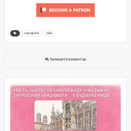
гомофобія
США
Залишити коментар