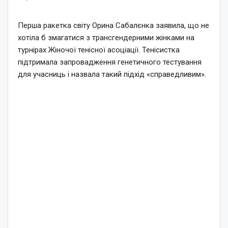
Перша ракетка світу Орина Сабалєнка заявила, що не
хотіла б змагатися з трансгендерними жінками на
турнірах Жіночої тенісної асоціації. Тенісистка
підтримала запровадження генетичного тестування
для учасниць і назвала такий підхід «справедливим».