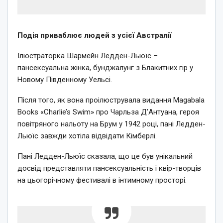
Подія приваблює людей з усієї Австралії
Ілюстраторка Шармейн Ледден-Льюїс –
пансексуальна жінка, бунджалунг з Блакитних гір у
Новому Південному Уельсі.
Після того, як вона проілюструвала видання Magabala
Books «Charlie’s Swim» про Чарльза Д’Антуана, героя
повітряного нальоту на Брум у 1942 році, пані Ледден-
Льюїс завжди хотіла відвідати Кімберлі.
Пані Ледден-Льюїс сказала, що це був унікальний
досвід представляти пансексуальність і квір-творців
на цьогорічному фестивалі в інтимному просторі.