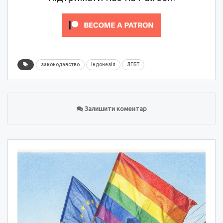
законодавство
Індонезія
ЛГБТ
Залишити коментар