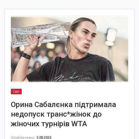
Світ
Орина Сабалєнка підтримала
недопуск транс*жінок до
жіночих турнірів WTA
Опубліковано
5.08.2026