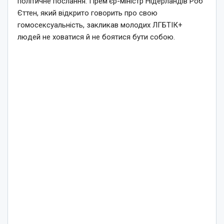
політичне послання. Прем’єр-міністр Нідерландів Роб
Єттен, який відкрито говорить про свою
гомосексуальність, закликав молодих ЛГБТІК+
людей не ховатися й не боятися бути собою.