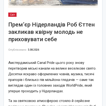
Світ
Прем’єр Нідерландів Роб Єттен
закликав квірну молодь не
приховувати себе
Опубліковано
5.08.2026
Амстердамський Canal Pride цього року знову
перетворив міські канали на велике веселкове свято.
Десятки яскраво оформлених човнів, музика, тисячі
прапорів і близько пів мільйона глядачів — саме так
виглядав один із головних заходів WorldPride, який
уперше проходить у Нідерландах.
Та за святковою атмосферою стояло й серйозне