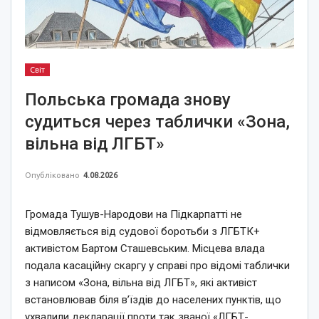
Світ
Польська громада знову
судиться через таблички «Зона,
вільна від ЛГБТ»
Опубліковано
4.08.2026
Громада Тушув-Народови на Підкарпатті не
відмовляється від судової боротьби з ЛГБТК+
активістом Бартом Сташевським. Місцева влада
подала касаційну скаргу у справі про відомі таблички
з написом «Зона, вільна від ЛГБТ», які активіст
встановлював біля в’їздів до населених пунктів, що
ухвалили декларації проти так званої «ЛГБТ-