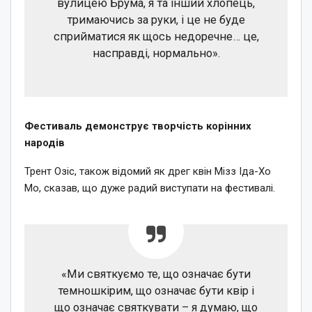
вулицею Брума, я та інший хлопець,
тримаючись за руки, і це не буде
сприйматися як щось недоречне… це,
насправді, нормально».
Фестиваль демонструє творчість корінних
народів
Трент Озіс, також відомий як дрег квін Мізз Іда-Хо
Мо, сказав, що дуже радий виступати на фестивалі.
«Ми святкуємо те, що означає бути
темношкірим, що означає бути квір і
що означає святкувати – я думаю, що