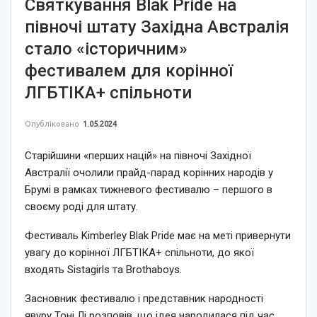
Святкування Blak Pride на
півночі штату Західна Австралія
стало «історичним»
фестивалем для корінної
ЛГБТІКА+ спільноти
Опубліковано
1.05.2024
Старійшини «перших націй» на півночі Західної
Австралії очолили прайд-парад корінних народів у
Брумі в рамках тижневого фестивалю – першого в
своєму роді для штату.
Фестиваль Kimberley Blak Pride має на меті привернути
увагу до корінної ЛГБТІКА+ спільноти, до якої
входять Sistagirls та Brothaboys.
Засновник фестивалю і представник народності
явуру Тоні Лі розповів, що ідея народилася під час