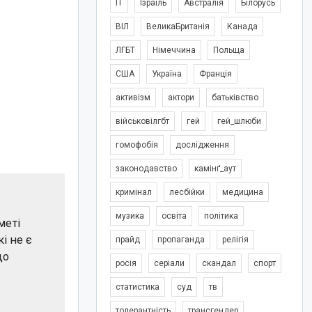
IT
Ізраїль
Австралія
Білорусь
ВІЛ
ВеликаБританія
Канада
ЛГБТ
Німеччина
Польща
США
Україна
Франція
активізм
актори
батьківство
військовілгбт
гей
гей_шлюби
гомофобія
дослідження
законодавство
камінґ_аут
кримінал
лесбійки
медицина
музика
освіта
політика
меті
кі не є
прайд
пропаганда
релігія
що
росія
серіали
скандал
спорт
статистика
суд
тв
толерантність
трансгендер