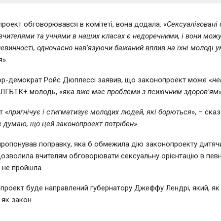
роект обговорювався в комітеті, вона додала: «
Сексуалізовані 
 вчителями та учнями в наших класах є недоречними, і вони мож
невинності, одночасно нав’язуючи бажаний вплив на їхні молоді у
я
».
ор-демократ Ройс Дюплессі заявив, що законопроект може «
не
 ЛГБТК+ молодь, «
яка вже має проблеми з психічним здоров’ям
т «
пригнічує і стигматизує молодих людей, які борються
», – сказ
е думаю, що цей законопроект потрібен
».
пропонував поправку, яка б обмежила дію законопроекту дитя
 дозволила вчителям обговорювати сексуальну орієнтацію в певн
 не пройшла.
проект буде направлений губернатору Джеффу Лендрі, який, як 
 як закон.