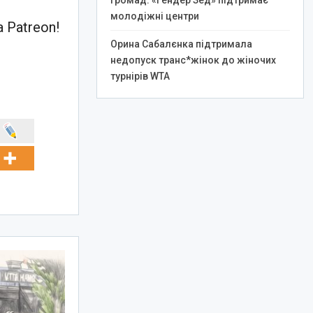
громад: «Гендер Зед» підтримає
молодіжні центри
 Patreon!
Орина Сабалєнка підтримала
недопуск транс*жінок до жіночих
турнірів WTA