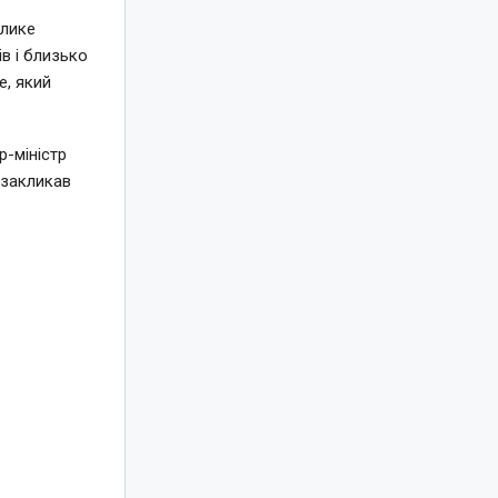
елике
в і близько
e, який
-міністр
 закликав