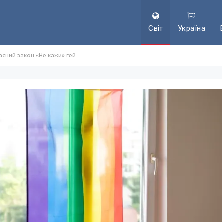
Світ
Україна
асний закон «Не кажи» гей