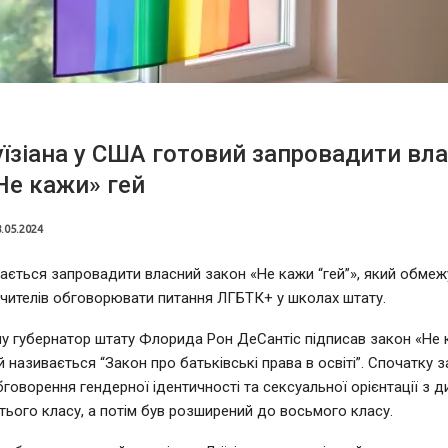
їзіана у США готовий запровадити вл
Не кажи» гей
.05.2024
рається запровадити власний закон «Не кажи “гей”», який обмеж
чителів обговорювати питання ЛГБТК+ у школах штату.
у губернатор штату Флорида Рон ДеСантіс підписав закон «Не к
 називається “Закон про батьківські права в освіті”. Спочатку 
говорення гендерної ідентичності та сексуальної орієнтації з д
тього класу, а потім був розширений до восьмого класу.