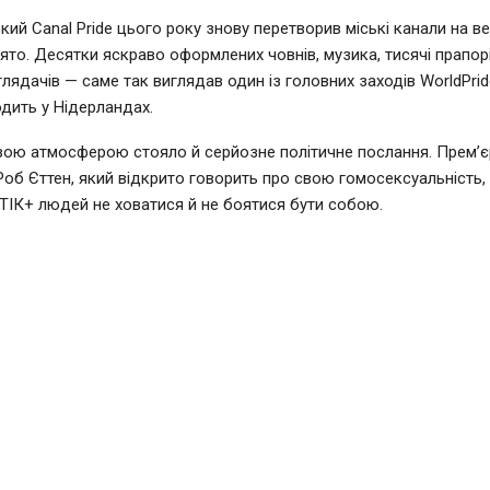
ий Canal Pride цього року знову перетворив міські канали на в
ято. Десятки яскраво оформлених човнів, музика, тисячі прапорі
глядачів — саме так виглядав один із головних заходів WorldPrid
дить у Нідерландах.
вою атмосферою стояло й серйозне політичне послання. Прем’єр
Роб Єттен, який відкрито говорить про свою гомосексуальність,
ІК+ людей не ховатися й не боятися бути собою.