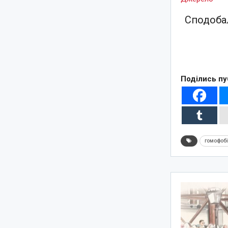
Сподобал
Поділись пу
гомофоб