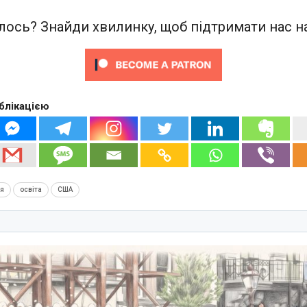
ось? Знайди хвилинку, щоб підтримати нас на
блікацією
ія
освіта
США