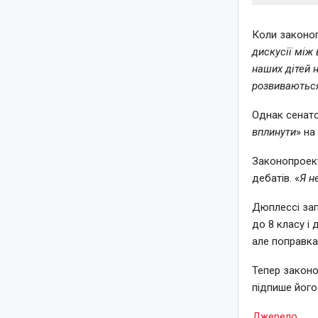
Коли законоп
дискусії між
наших дітей 
розвиваютьс
Однак сенат
вплинути
» на
Законопроек
дебатів. «
Я н
Дюплессі за
до 8 класу і
але поправка
Тепер законо
підпише його
Джерело