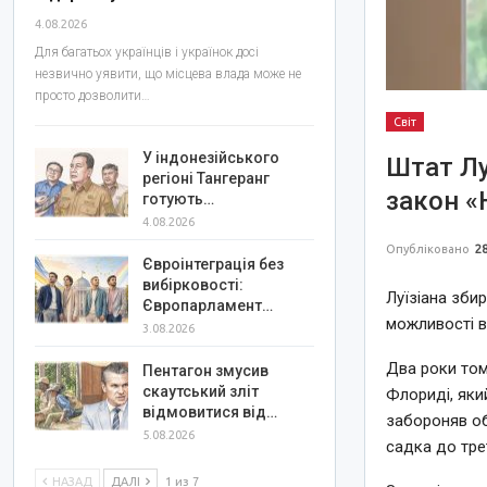
4.08.2026
Для багатьох українців і українок досі
незвично уявити, що місцева влада може не
просто дозволити…
Світ
У індонезійського
Штат Лу
регіоні Тангеранг
закон «
готують…
4.08.2026
Опубліковано
28
Євроінтеграція без
вибірковості:
Луїзіана зби
Європарламент…
можливості в
3.08.2026
Два роки том
Пентагон змусив
скаутський зліт
Флориді, який
відмовитися від…
забороняв об
5.08.2026
садка до тре
НАЗАД
ДАЛІ
1 из 7