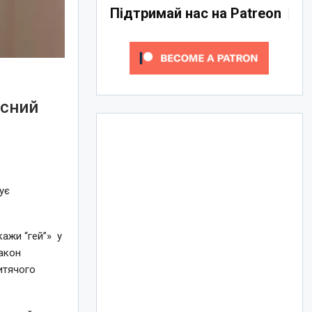
Підтримай нас на Patreon
асний
ує
ажи “гей”» у
закон
итячого