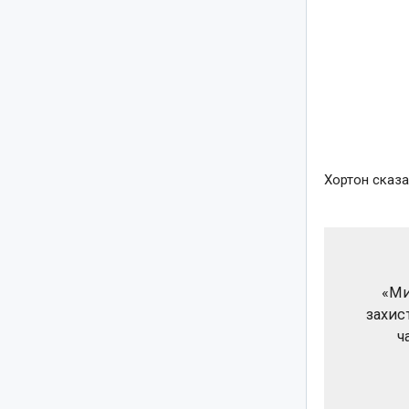
Хортон сказа
«Ми
захист
ч