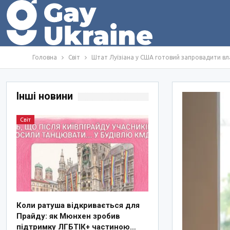
Головна
Світ
Штат Луїзіана у США готовий запровадити вл
Інші новини
Світ
Коли ратуша відкривається для
Прайду: як Мюнхен зробив
підтримку ЛГБТІК+ частиною…