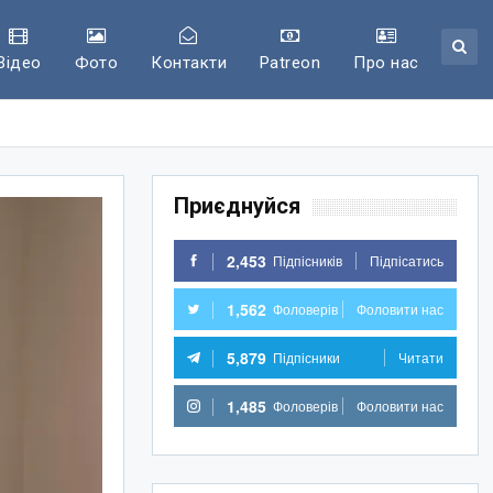
Відео
Фото
Контакти
Patreon
Про нас
Приєднуйся
2,453
Підпісників
Підпісатись
1,562
Фоловерів
Фоловити нас
5,879
Підпісники
Читати
1,485
Фоловерів
Фоловити нас