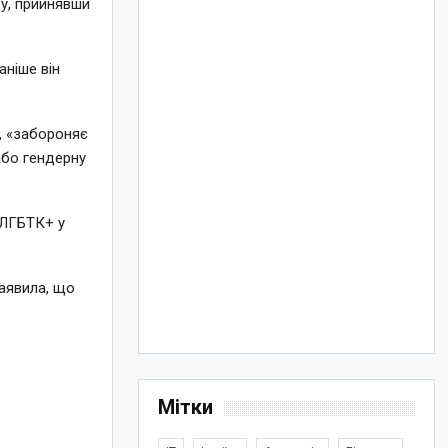
ду, прийнявши
аніше він
, «забороняє
або гендерну
 ЛГБТК+ у
аявила, що
Мітки