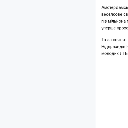
Амстердамськ
веселкове св
пів мільйона 
уперше прохо
Та за святко
Нідерландів 
молодих ЛГБТ