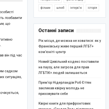
фільми
шлюб
інтерв'ю
історія
особисті
уть позбавити
ми, що
Останні записи
гативно
Рік місця, де можна не ховатися: як у
».
Франківську живе перший ЛГБТ+
ком’юніті-центр
ав він під час
Новий Цивільний кодекс поставили
на паузу, але загроза для прав
чим садком
ЛГБТІК+ людей залишається
их ситуаціях,
Прем’єр Нідерландів Роб Єттен
закликав квірну молодь не
очікується,
приховувати себе
Квірні книги для прифронтових