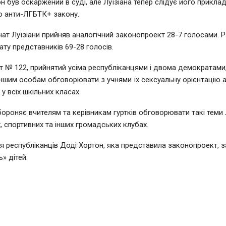
он був оскаржений в суді, але Луїзіана тепер слідує його прикла
ю анти-ЛГБТК+ закону.
нат Луїзіани прийняв аналогічний законопроект 28-7 голосами. Р
ту представників 69-28 голосів.
 № 122, прийнятий усіма республіканцями і двома демократами
іншим особам обговорювати з учнями їх сексуальну орієнтацію 
 у всіх шкільних класах.
бороняє вчителям та керівникам гуртків обговорювати такі теми
, спортивних та інших громадських клубах.
 республіканців Доді Хортон, яка представила законопроект, з
ь» дітей.