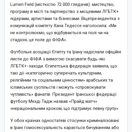
Lumen Field (місткістю 72 000 глядачів): мистецтво,
програму в місті та партнерство з місцевими ЛГБТК+
лідерами, артистами та бізнесами. Віцепрезидентка з
комунікацій комітету Хана Тедессе наголосила: «Ми
не контролюємо, що відбувається на полі чи на
стадіоні; це поле дії ФІФА».
Футбольні асоціації Єгипту та Ірану надіслали офіційні
листи до ФІФА з вимогою скасувати будь-які
ЛГБТК+-заходи. Єгипетська федерація заявила, що
такі дії «категорично суперечать культурним,
релігійним та соціальним цінностям» арабських та
ісламських суспільств і можуть «спровокувати
чутливість» фанатів. Президент Іранської федерації
футболу Мехді Тадж назвав «Прайд матч»
«нераціональним кроком, що підтримує певну групу».
У обох країнах одностатеві стосунки криміналізовані:
в Ірані гомосексуальність карається бичуванням або