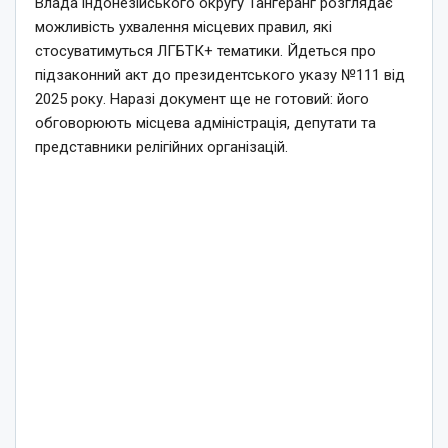
Влада індонезійського округу Тангеранг розглядає
можливість ухвалення місцевих правил, які
стосуватимуться ЛГБТК+ тематики. Йдеться про
підзаконний акт до президентського указу №111 від
2025 року. Наразі документ ще не готовий: його
обговорюють місцева адміністрація, депутати та
представники релігійних організацій.