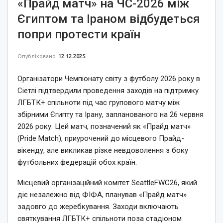
«Прайд матч» на ЧС-2026 між
Єгиптом та Іраном відбудеться
попри протести країн
Опубліковано
12.12.2025
Організатори Чемпіонату світу з футболу 2026 року в
Сіетлі підтвердили проведення заходів на підтримку
ЛГБТК+ спільноти під час групового матчу між
збірними Єгипту та Ірану, запланованого на 26 червня
2026 року. Цей матч, позначений як «Прайд матч»
(Pride Match), приурочений до місцевого Прайд-
вікенду, але викликав різке невдоволення з боку
футбольних федерацій обох країн.
Місцевий організаційний комітет SeattleFWC26, який
діє незалежно від ФІФА, планував «Прайд матч»
задовго до жеребкування. Заходи включають
святкування ЛГБТК+ спільноти поза стадіоном