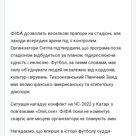
ФІФА дозволить веселкові прапори на стадіоні, але
заходи всередині арени під її контролем.
Організатори Сіетла підтвердили, що програма поза
стадіоном відбудеться за планом, підкреслюючи
єдність і інклюзію. Футбол, за їхніми словами, має
силу об’єднувати людей незалежно від кордонів,
культур і вірувань. Тихоокеанський Північний Захід
має великі ірансько-американську та єгипетську
діаспори.
Ситуація нагадує конфлікт на ЧС-2022 у Катарі з
пов’язками «OneLove». ФІФА поки не коментує
скарги, але місцеві організатори не планують змін.
Нагадаємо, що вперше в історії футболу суддя-