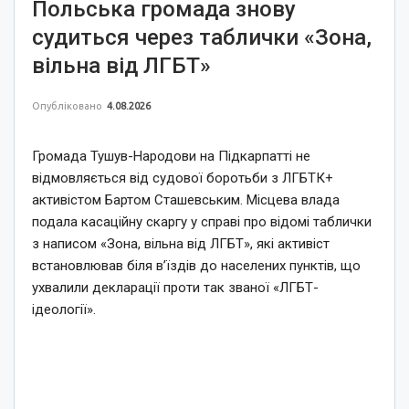
Польська громада знову
судиться через таблички «Зона,
вільна від ЛГБТ»
Опубліковано
4.08.2026
Громада Тушув-Народови на Підкарпатті не
відмовляється від судової боротьби з ЛГБТК+
активістом Бартом Сташевським. Місцева влада
подала касаційну скаргу у справі про відомі таблички
з написом «Зона, вільна від ЛГБТ», які активіст
встановлював біля в’їздів до населених пунктів, що
ухвалили декларації проти так званої «ЛГБТ-
ідеології».