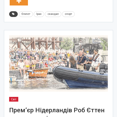
Єгипет
Іран
скандал
спорт
Світ
Прем’єр Нідерландів Роб Єттен