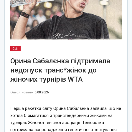
Світ
Орина Сабалєнка підтримала
недопуск транс*жінок до
жіночих турнірів WTA
Опубліковано
5.08.2026
Перша ракетка світу Орина Сабалєнка заявила, що не
хотіла б змагатися з трансгендерними жінками на
турнірах Жіночої тенісної асоціації. Тенісистка
підтримала запровадження генетичного тестування