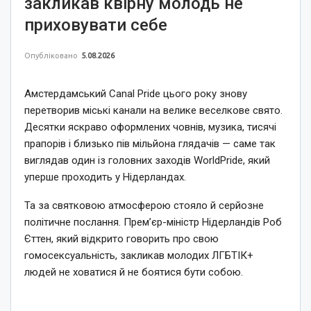
закликав квірну молодь не
приховувати себе
Опубліковано
5.08.2026
Амстердамський Canal Pride цього року знову
перетворив міські канали на велике веселкове свято.
Десятки яскраво оформлених човнів, музика, тисячі
прапорів і близько пів мільйона глядачів — саме так
виглядав один із головних заходів WorldPride, який
уперше проходить у Нідерландах.
Та за святковою атмосферою стояло й серйозне
політичне послання. Прем’єр-міністр Нідерландів Роб
Єттен, який відкрито говорить про свою
гомосексуальність, закликав молодих ЛГБТІК+
людей не ховатися й не боятися бути собою.