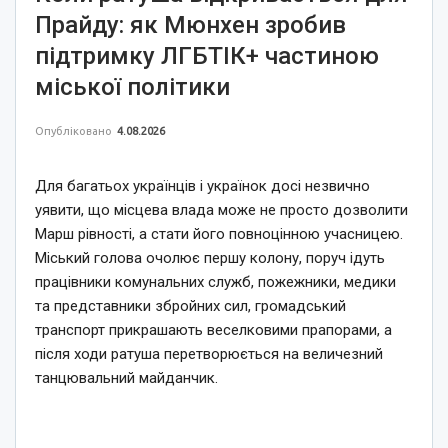
Прайду: як Мюнхен зробив
підтримку ЛГБТІК+ частиною
міської політики
Опубліковано
4.08.2026
Для багатьох українців і українок досі незвично
уявити, що місцева влада може не просто дозволити
Марш рівності, а стати його повноцінною учасницею.
Міський голова очолює першу колону, поруч ідуть
працівники комунальних служб, пожежники, медики
та представники збройних сил, громадський
транспорт прикрашають веселковими прапорами, а
після ходи ратуша перетворюється на величезний
танцювальний майданчик.