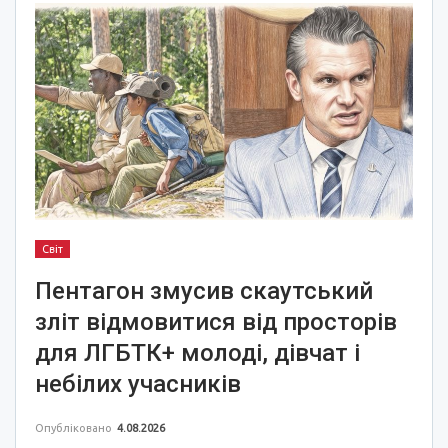
Світ
Пентагон змусив скаутський
зліт відмовитися від просторів
для ЛГБТК+ молоді, дівчат і
небілих учасників
Опубліковано
4.08.2026