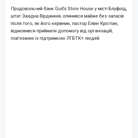
Продовольчий банк God’s Store House у місті Блуфілд,
штат Західна Вірджинія, опинився майже без запасів
після того, як його керівник, пастор Елвін Крістіан,
відмовився приймати допомогу від організацій,
пов’язаних із підтримкою ЛГБТК+ людей.