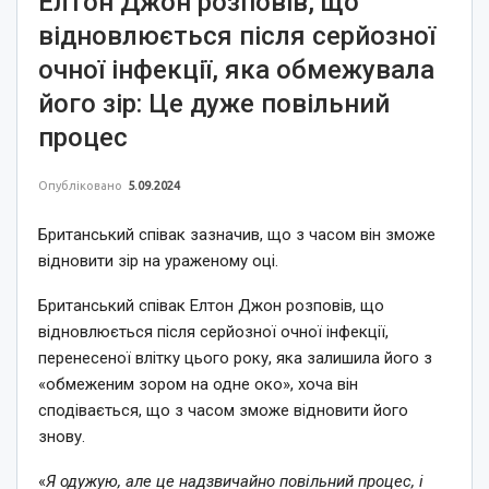
Елтон Джон розповів, що
відновлюється після серйозної
очної інфекції, яка обмежувала
його зір: Це дуже повільний
процес
Опубліковано
5.09.2024
Британський співак зазначив, що з часом він зможе
відновити зір на ураженому оці.
Британський співак Елтон Джон розповів, що
відновлюється після серйозної очної інфекції,
перенесеної влітку цього року, яка залишила його з
«обмеженим зором на одне око», хоча він
сподівається, що з часом зможе відновити його
знову.
«
Я одужую, але це надзвичайно повільний процес, і