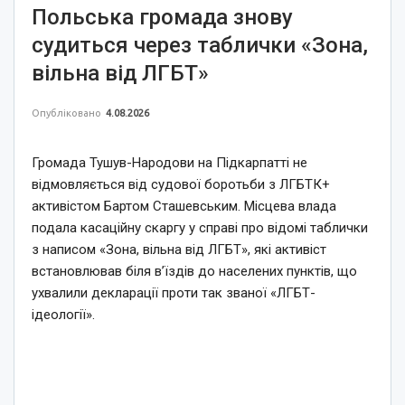
Польська громада знову
судиться через таблички «Зона,
вільна від ЛГБТ»
Опубліковано
4.08.2026
Громада Тушув-Народови на Підкарпатті не
відмовляється від судової боротьби з ЛГБТК+
активістом Бартом Сташевським. Місцева влада
подала касаційну скаргу у справі про відомі таблички
з написом «Зона, вільна від ЛГБТ», які активіст
встановлював біля в’їздів до населених пунктів, що
ухвалили декларації проти так званої «ЛГБТ-
ідеології».