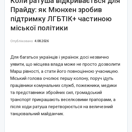
Коли ратуша відкривається для
Прайду: як Мюнхен зробив
підтримку ЛГБТІК+ частиною
міської політики
Опубліковано
4.08.2026
Для багатьох українців і українок досі незвично
уявити, що місцева влада може не просто дозволити
Марш рівності, а стати його повноцінною учасницею.
Міський голова очолює першу колону, поруч ідуть
працівники комунальних служб, пожежники, медики
та представники збройних сил, громадський
транспорт прикрашають веселковими прапорами, а
після ходи ратуша перетворюється на величезний
танцювальний майданчик.