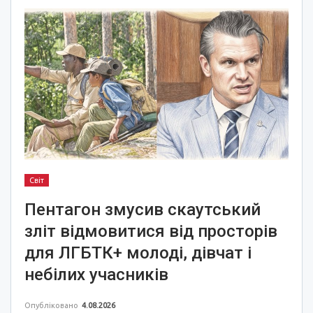
Світ
Пентагон змусив скаутський
зліт відмовитися від просторів
для ЛГБТК+ молоді, дівчат і
небілих учасників
Опубліковано
4.08.2026