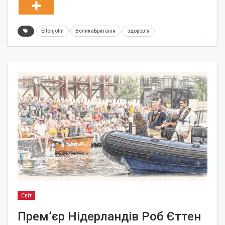
Eltonjohn
ВеликаБританія
здоров'я
Світ
Прем’єр Нідерландів Роб Єттен