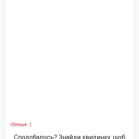
(більше…)
Сподобалось? Знайди хвилинку, щоб