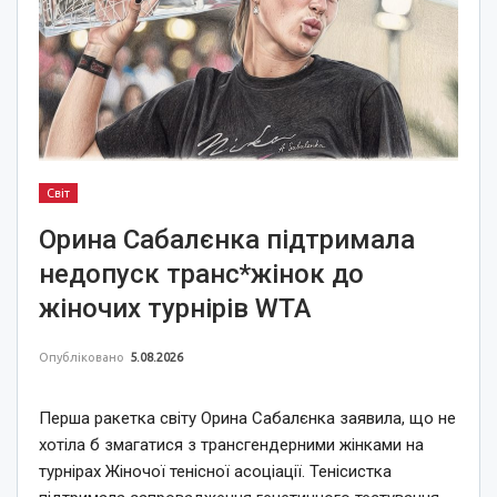
Світ
Орина Сабалєнка підтримала
недопуск транс*жінок до
жіночих турнірів WTA
Опубліковано
5.08.2026
Перша ракетка світу Орина Сабалєнка заявила, що не
хотіла б змагатися з трансгендерними жінками на
турнірах Жіночої тенісної асоціації. Тенісистка