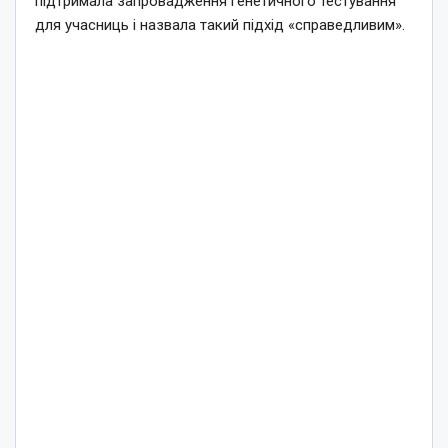
підтримала запровадження генетичного тестування
для учасниць і назвала такий підхід «справедливим».