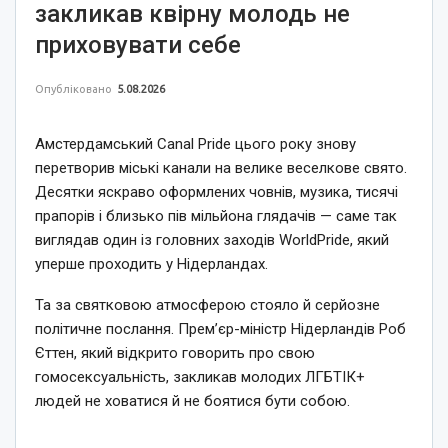
закликав квірну молодь не
приховувати себе
Опубліковано
5.08.2026
Амстердамський Canal Pride цього року знову
перетворив міські канали на велике веселкове свято.
Десятки яскраво оформлених човнів, музика, тисячі
прапорів і близько пів мільйона глядачів — саме так
виглядав один із головних заходів WorldPride, який
уперше проходить у Нідерландах.
Та за святковою атмосферою стояло й серйозне
політичне послання. Прем’єр-міністр Нідерландів Роб
Єттен, який відкрито говорить про свою
гомосексуальність, закликав молодих ЛГБТІК+
людей не ховатися й не боятися бути собою.