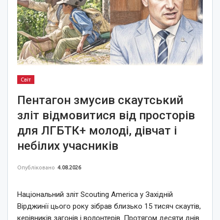
Світ
Пентагон змусив скаутський
зліт відмовитися від просторів
для ЛГБТК+ молоді, дівчат і
небілих учасників
Опубліковано
4.08.2026
Національний зліт Scouting America у Західній
Вірджинії цього року зібрав близько 15 тисяч скаутів,
керівників загонів і волонтерів. Протягом десяти днів