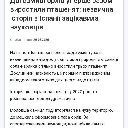
Дві самиці орлів уперше разом
виростили пташенят: незвична
історія з Іспанії зацікавила
науковців
Опубліковано
26.05.2026
На півночі Іспанії орнітологи задокументували
незвичайний випадок у світі дикої природи: дві самиці
орла-карлика спільно виростили трьох пташенят.
Дослідники називають це першим підтвердженим
випадком такого типу для цього виду птахів.
Історія цієї пари почалася ще у 2022 році та
розвивалася доволі драматично.
Молодша самиця тоді вторглася на чужу територію,
де мешкала сформована пара орлів. За
спостереженнями науковців, вона вбила самця-