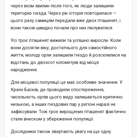
через вісім хвилин після того, як люди залишили
територію гнізда. Через рік історія повторилася —
цього разу самицям передали вже двох пташенят, і
вони також швидко почали про них піклуватися.
Усі троє пташенят вижили та успішно виросли. Коли
вони досягли віку, достатнього для самостійного
життя, молоді орли залишили гніздо й розселилися на
відстань до двохсот кілометрів від місця
народження.
Для місцевої популяції це має особливе значення. У
Країні Басків, де проводили спостереження,
чисельність орлів цього виду залишається критично
низькою, а інших гніздових пар у регіоні наразі не
зафіксували. Тож троє вирощених пташенят фактично
стали внеском у збереження популяції.
Дослідники також звертають увагу на ще одну