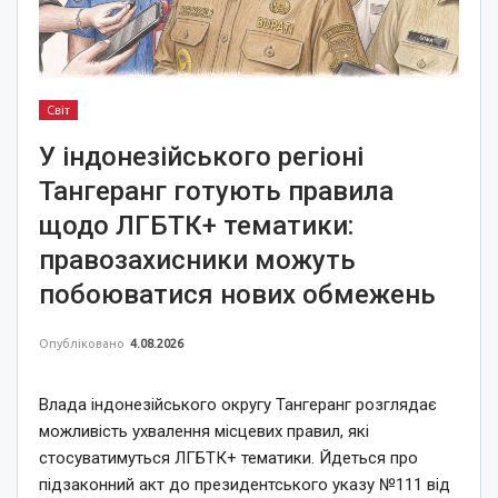
Світ
У індонезійського регіоні
Тангеранг готують правила
щодо ЛГБТК+ тематики:
правозахисники можуть
побоюватися нових обмежень
Опубліковано
4.08.2026
Влада індонезійського округу Тангеранг розглядає
можливість ухвалення місцевих правил, які
стосуватимуться ЛГБТК+ тематики. Йдеться про
підзаконний акт до президентського указу №111 від