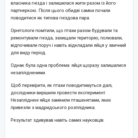
власника гнізда і залишилася жити разом із його
партнеркою. Після цього обидві самки почали
поводитися як типова гніздова пара.
Орнітологи помітили, що птахи разом будували та
ремонтували гнізда, захищали територію, полювали,
відпочивали поруч і навіть відкладали яйця у звичний
для виду період.
Однак була одна проблема: яйця щоразу залишалися
незаплідненими.
Щоб перевірити, як птахи поводитимуться далі,
дослідники вирішили провести експеримент.
Незапліднені яйця замінили пташенятами, яких
привезли з мадридського розплідника.
Результат здивував навіть самих науковців.