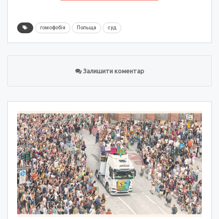
гомофобія
Польща
суд
Залишити коментар