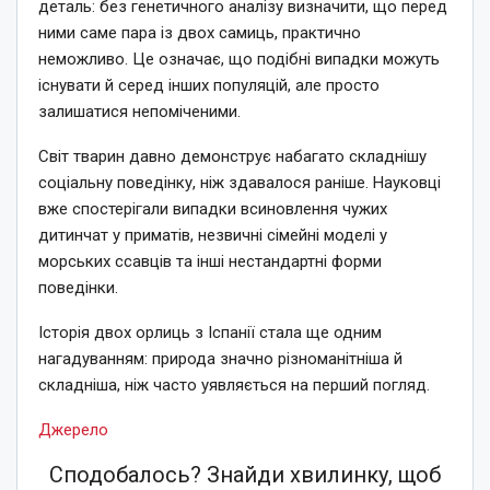
деталь: без генетичного аналізу визначити, що перед
ними саме пара із двох самиць, практично
неможливо. Це означає, що подібні випадки можуть
існувати й серед інших популяцій, але просто
залишатися непоміченими.
Світ тварин давно демонструє набагато складнішу
соціальну поведінку, ніж здавалося раніше. Науковці
вже спостерігали випадки всиновлення чужих
дитинчат у приматів, незвичні сімейні моделі у
морських ссавців та інші нестандартні форми
поведінки.
Історія двох орлиць з Іспанії стала ще одним
нагадуванням: природа значно різноманітніша й
складніша, ніж часто уявляється на перший погляд.
Джерело
Сподобалось? Знайди хвилинку, щоб