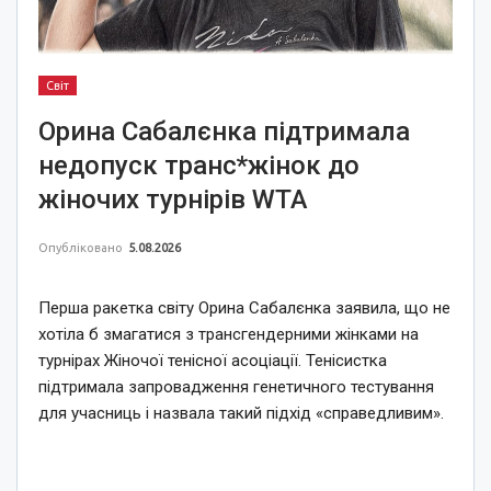
Світ
Орина Сабалєнка підтримала
недопуск транс*жінок до
жіночих турнірів WTA
Опубліковано
5.08.2026
Перша ракетка світу Орина Сабалєнка заявила, що не
хотіла б змагатися з трансгендерними жінками на
турнірах Жіночої тенісної асоціації. Тенісистка
підтримала запровадження генетичного тестування
для учасниць і назвала такий підхід «справедливим».