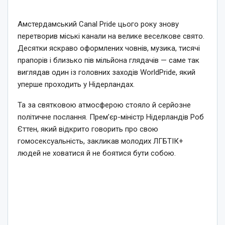
Амстердамський Canal Pride цього року знову
перетворив міські канали на велике веселкове свято.
Десятки яскраво оформлених човнів, музика, тисячі
прапорів і близько пів мільйона глядачів — саме так
виглядав один із головних заходів WorldPride, який
уперше проходить у Нідерландах.
Та за святковою атмосферою стояло й серйозне
політичне послання. Прем’єр-міністр Нідерландів Роб
Єттен, який відкрито говорить про свою
гомосексуальність, закликав молодих ЛГБТІК+
людей не ховатися й не боятися бути собою.