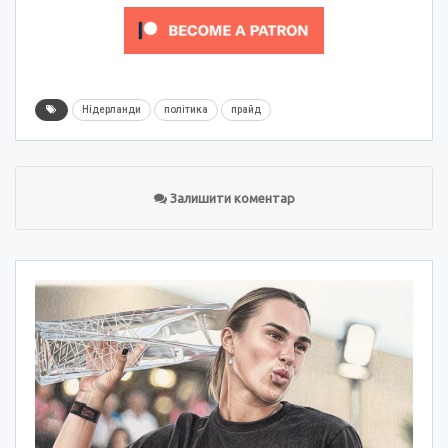
Нідерланди
політика
прайд
Залишити коментар