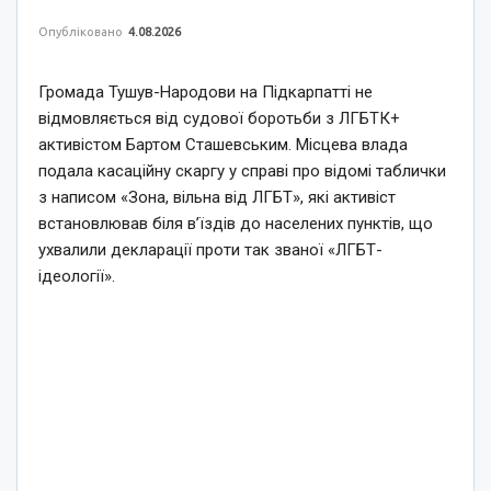
Опубліковано
4.08.2026
Громада Тушув-Народови на Підкарпатті не
відмовляється від судової боротьби з ЛГБТК+
активістом Бартом Сташевським. Місцева влада
подала касаційну скаргу у справі про відомі таблички
з написом «Зона, вільна від ЛГБТ», які активіст
встановлював біля в’їздів до населених пунктів, що
ухвалили декларації проти так званої «ЛГБТ-
ідеології».