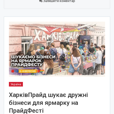
Залишити коментар
Україна
ХарківПрайд шукає дружні
бізнеси для ярмарку на
ПрайдФесті