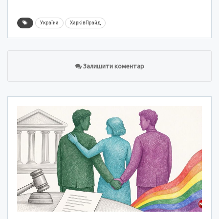
Україна
ХарківПрайд
Залишити коментар