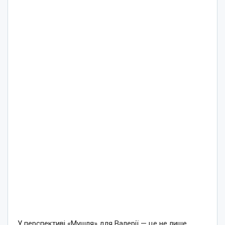
У перспективі «Мушля» для Валерії — це не лише