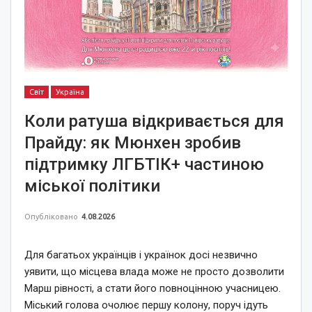
Світ
Україна
Коли ратуша відкривається для
Прайду: як Мюнхен зробив
підтримку ЛГБТІК+ частиною
міської політики
Опубліковано
4.08.2026
Для багатьох українців і українок досі незвично
уявити, що місцева влада може не просто дозволити
Марш рівності, а стати його повноцінною учасницею.
Міський голова очолює першу колону, поруч ідуть