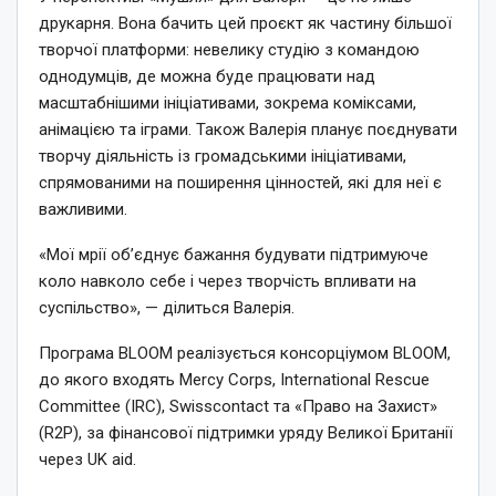
друкарня. Вона бачить цей проєкт як частину більшої
творчої платформи: невелику студію з командою
однодумців, де можна буде працювати над
масштабнішими ініціативами, зокрема коміксами,
анімацією та іграми. Також Валерія планує поєднувати
творчу діяльність із громадськими ініціативами,
спрямованими на поширення цінностей, які для неї є
важливими.
«Мої мрії об’єднує бажання будувати підтримуюче
коло навколо себе і через творчість впливати на
суспільство», — ділиться Валерія.
Програма BLOOM реалізується консорціумом BLOOM,
до якого входять Mercy Corps, International Rescue
Committee (IRC), Swisscontact та «Право на Захист»
(R2P), за фінансової підтримки уряду Великої Британії
через UK aid.