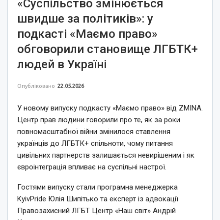
«Суспільство змінюється
швидше за політиків»: у
подкасті «Маємо право»
обговорили становище ЛГБТК+
людей в Україні
Опубліковано
22.05.2026
У новому випуску подкасту «Маємо право» від
ZMINA.
Центр прав людини
говорили про те, як за роки
повномасштабної війни змінилося ставлення
українців до ЛГБТК+ спільноти, чому питання
цивільних партнерств залишається невирішеним і як
євроінтеграція впливає на суспільні настрої.
Гостями випуску стали програмна менеджерка
KyivPride
Юлія Шипітько та експерт із адвокації
Правозахисний ЛГБТ Центр «Наш світ»
Андрій