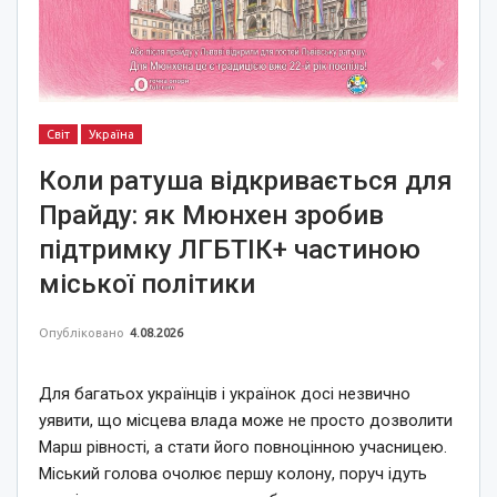
Світ
Україна
Коли ратуша відкривається для
Прайду: як Мюнхен зробив
підтримку ЛГБТІК+ частиною
міської політики
Опубліковано
4.08.2026
Для багатьох українців і українок досі незвично
уявити, що місцева влада може не просто дозволити
Марш рівності, а стати його повноцінною учасницею.
Міський голова очолює першу колону, поруч ідуть