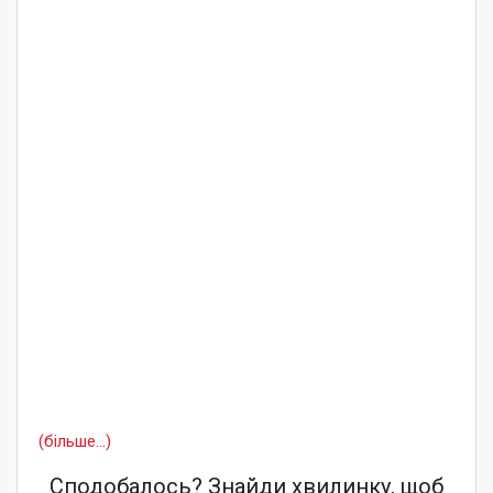
(більше…)
Сподобалось? Знайди хвилинку, щоб