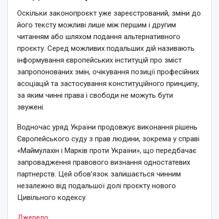
Оскільки законопроєкт уже зареєстрований, зміни до
його тексту можливі лише між першим і другим
читанням або шляхом подання альтернативного
проєкту. Серед можливих подальших дій називають
інформування європейських інституцій про зміст
запропонованих змін, очікування позиції професійних
асоціацій та застосування конституційного принципу,
за яким чинні права і свободи не можуть бути
звужені.
Водночас уряд України продовжує виконання рішень
Європейського суду з прав людини, зокрема у справі
«Маймулахін і Марків проти України», що передбачає
запровадження правового визнання одностатевих
партнерств. Цей обов’язок залишається чинним
незалежно від подальшої долі проєкту нового
Цивільного кодексу.
Джерело