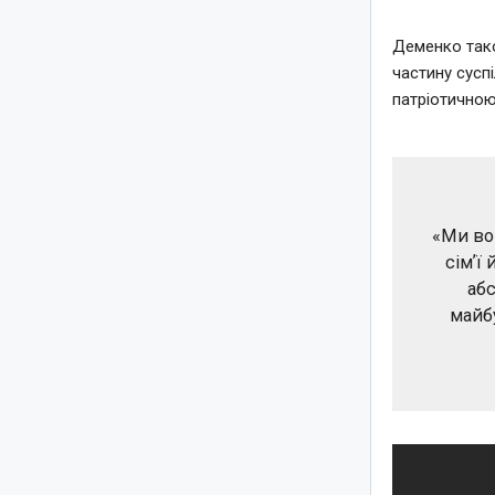
Деменко тако
частину сусп
патріотичною
«Ми во
сімʼї
абс
майбу