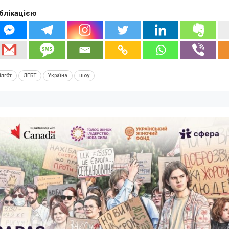
блікацією
ілгбт
ЛГБТ
Україна
шоу