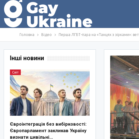
Головна
Відео
Перша ЛГБТ-пара на «Танцях з зірками»: в
Інші новини
Світ
Євроінтеграція без вибірковості:
Європарламент закликав Україну
визнати цивільні…