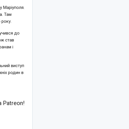
у Маріуполя.
а. Там
 року.
лучився до
ож став
ранам і
льний виступ
хніх родин в
 Patreon!