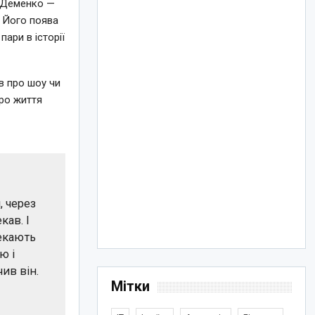
р Деменко —
. Його поява
ари в історії
в про шоу чи
про життя
, через
кав. І
чекають
ю і
ив він.
Мітки