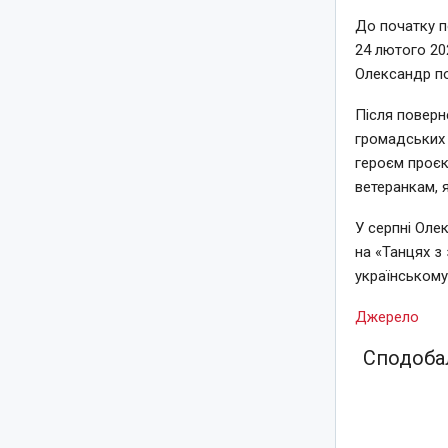
До початку п
24 лютого 20
Олександр по
Після поверн
громадських 
героєм проєк
ветеранкам, я
У серпні Оле
на «Танцях з
українському 
Джерело
Сподобал