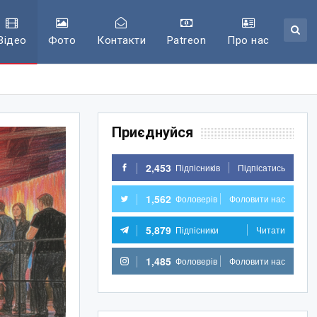
Відео
Фото
Контакти
Patreon
Про нас
Приєднуйся
2,453
Підпісників
Підпісатись
1,562
Фоловерів
Фоловити нас
5,879
Підпісники
Читати
1,485
Фоловерів
Фоловити нас