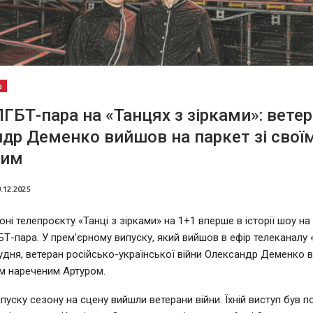
а
ГБТ-пара на «Танцях з зірками»: вете
др Деменко вийшов на паркет зі свої
ним
.12.2025
ні телепроєкту «Танці з зірками» на 1+1 вперше в історії шоу на
БТ-пара. У прем’єрному випуску, який вийшов в ефір телеканалу 
рудня, ветеран російсько-української війни Олександр Деменко 
їм нареченим Артуром.
пуску сезону на сцену вийшли ветерани війни. Їхній виступ був 