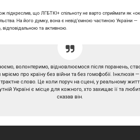
ж підкреслив, що ЛГБТКІ+ спільноту не варто сприймати як «о
ільства. На його думку, вона є невід’ємною частиною України —
, відповідальною та активною.
юємо, волонтеримо, відновлюємося після поранень, ст
 й мріємо про країну без війни та без гомофобії. Інклюзія —
трактне слово. Це коли поруч на сцені, у реальному житті
тній Україні є місце для кожного, хто захищає її та люби
сказав він.