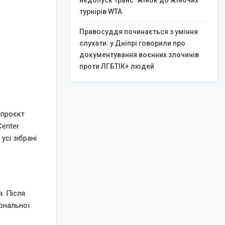
недопуск транс*жінок до жіночих
турнірів WTA
Правосуддя починається з уміння
слухати: у Дніпрі говорили про
документування воєнних злочинів
проти ЛГБТІК+ людей
 проєкт
enter.
усі зібрані
. Після
ональної