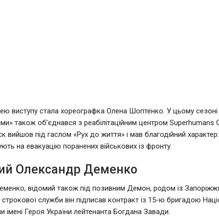
ю виступу стала хореографка Олена Шоптенко. У цьому сезоні
ками» також об’єднався з реабілітаційним центром Superhumans C
 вийшов під гаслом «Рух до життя» і мав благодійний характер: 
ють на евакуацію поранених військових із фронту.
кий Олександр Деменко
менко, відомий також під позивним Демон, родом із Запоріжжя
строкової служби він підписав контракт із 15-ю бригадою Наці
ни імені Героя України лейтенанта Богдана Завади.