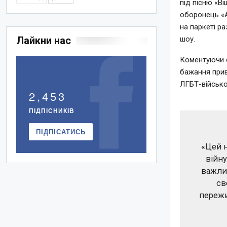
під пісню «В
оборонець «А
на паркеті р
Лайкни нас
шоу.
Коментуючи с
бажання прив
ЛГБТ-військов
2,453
ПІДПІСНИКІВ
ПІДПІСАТИСЬ
«Цей н
війну
важлив
св
пережи