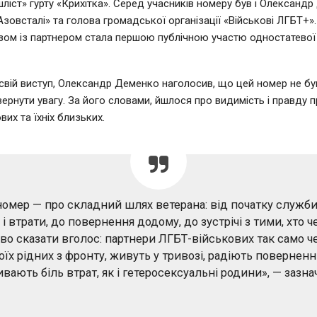
ішліст» гурту «Крихітка». Серед учасників номеру був і Олександ
зовсталі» та голова громадської організації «Військові ЛГБТ+»
азом із партнером стала першою публічною участю одностатевої п
вій виступ, Олександр Деменко наголосив, що цей номер не бу
ернути увагу. За його словами, йшлося про видимість і правду 
их та їхніх близьких.
омер — про складний шлях ветерана: від початку служби
 і втрати, до повернення додому, до зустрічі з тими, хто че
о сказати вголос: партнери ЛГБТ-військових так само 
оїх рідних з фронту, живуть у тривозі, радіють поверненн
вають біль втрат, як і гетеросексуальні родини», — зазнач