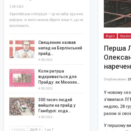
3.08.2026
Європейська інтеграція — це не набір зручних
реформ, із якого можна обрати лише ті, що не
викликають…
Відео
Україн
Священник назвав
Перша Л
напад на Берлінський
прайд…
Олексан
4.08.2026
нарече
Коли ратуша
відкривається для
Опубліковано
29
Прайду: як Мюнхен…
4.08.2026
У новому сезо
з’явилася ЛГ
300 тисяч людей
вийшли на прайд у
неділю, 28 г
Гамбурзі: хода…
разом зі сво
4.08.2026
У першому ви
НАЗАД
ДАЛІ
1 из 7