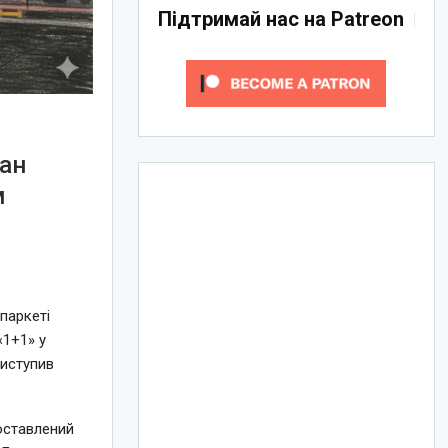
Підтримай нас на Patreon
ран
м
 паркеті
«1+1» у
виступив
поставлений