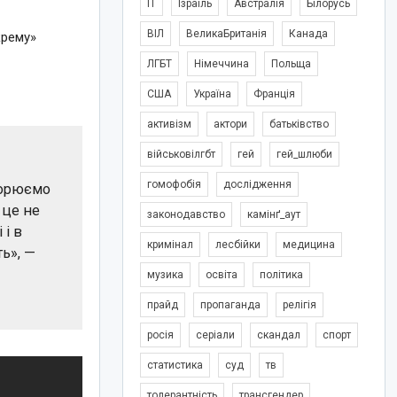
IT
Ізраїль
Австралія
Білорусь
ВІЛ
ВеликаБританія
Канада
крему»
ЛГБТ
Німеччина
Польща
США
Україна
Франція
активізм
актори
батьківство
військовілгбт
гей
гей_шлюби
гомофобія
дослідження
ворюємо
 це не
законодавство
камінґ_аут
 і в
кримінал
лесбійки
медицина
ть», —
музика
освіта
політика
прайд
пропаганда
релігія
росія
серіали
скандал
спорт
статистика
суд
тв
толерантність
трансгендер