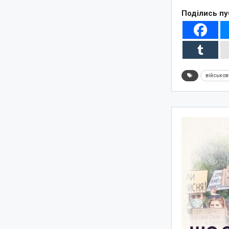
Поділись пу
військов