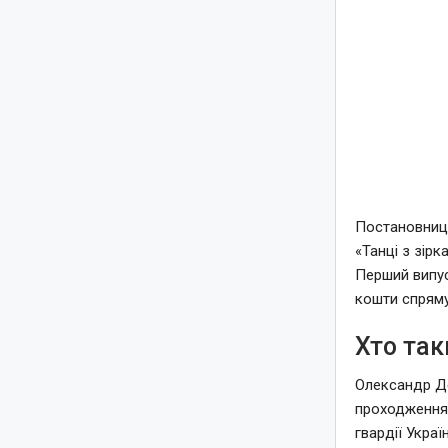
Постановнице
«Танці з зір
Перший випуск
кошти спряму
Хто та
Олександр Де
проходження 
гвардії Украї