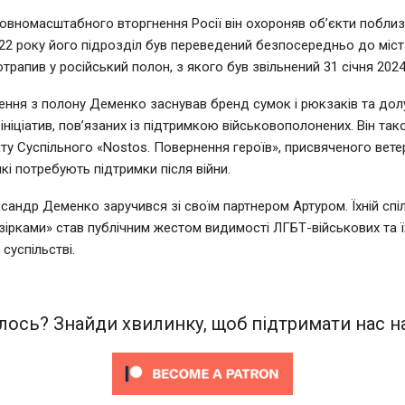
овномасштабного вторгнення Росії він охороняв об’єкти поблиз
22 року його підрозділ був переведений безпосередньо до міст
трапив у російський полон, з якого був звільнений 31 січня 2024
ення з полону Деменко заснував бренд сумок і рюкзаків та до
ініціатив, пов’язаних із підтримкою військовополонених. Він так
ту Суспільного «Nostos. Повернення героїв», присвяченого вете
кі потребують підтримки після війни.
ксандр Деменко заручився зі своїм партнером Артуром. Їхній спі
 зірками» став публічним жестом видимості ЛГБТ-військових та ї
суспільстві.
ось? Знайди хвилинку, щоб підтримати нас на