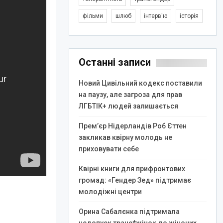
фільми
шлюб
інтерв'ю
історія
Останні записи
Новий Цивільний кодекс поставили
на паузу, але загроза для прав
ЛГБТІК+ людей залишається
Прем’єр Нідерландів Роб Єттен
закликав квірну молодь не
приховувати себе
Квірні книги для прифронтових
громад: «Гендер Зед» підтримає
молодіжні центри
Орина Сабалєнка підтримала