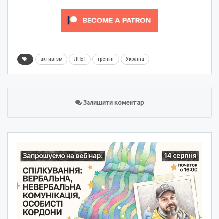
активізм
ЛГБТ
тренінг
Україна
Залишити коментар