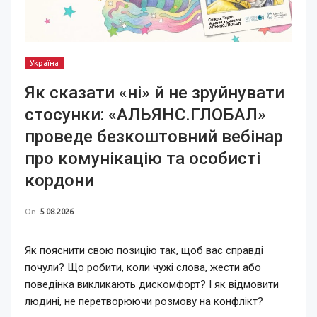
Україна
Як сказати «ні» й не зруйнувати
стосунки: «АЛЬЯНС.ГЛОБАЛ»
проведе безкоштовний вебінар
про комунікацію та особисті
кордони
On
5.08.2026
Як пояснити свою позицію так, щоб вас справді
почули? Що робити, коли чужі слова, жести або
поведінка викликають дискомфорт? І як відмовити
людині, не перетворюючи розмову на конфлікт?