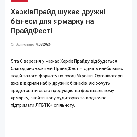
ХарківПрайд шукає дружні
бізнеси для ярмарку на
ПрайдФесті
Опубліковано
4.08.2026
5 та 6 вересня у межах ХарківПрайду відбудеться
благодійно-освітній ПрайдФест – одна з найбільших
подій такого формату на сході України. Організатори
вже відкрили набір дружніх бізнесів, які хочуть
представити свою продукцію на фестивальному
ярмарку, знайти нову аудиторію та водночас
підтримати ЛГБТК+ спільноту.