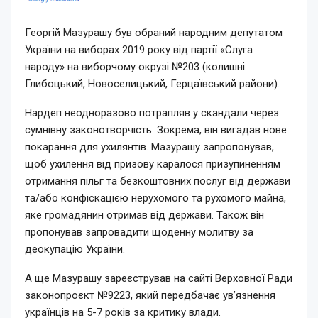
Георгій Мазурашу був обраний народним депутатом
України на виборах 2019 року від партії «Слуга
народу» на виборчому окрузі №203 (колишні
Глибоцький, Новоселицький, Герцаївський райони).
Нардеп неодноразово потрапляв у скандали через
сумнівну законотворчість. Зокрема, він вигадав нове
покарання для ухилянтів. Мазурашу запропонував,
щоб ухилення від призову каралося призупиненням
отримання пільг та безкоштовних послуг від держави
та/або конфіскацією нерухомого та рухомого майна,
яке громадянин отримав від держави. Також він
пропонував запровадити щоденну молитву за
деокупацію України.
А ще Мазурашу зареєстрував на сайті Верховної Ради
законопроєкт №9223, який передбачає ув’язнення
українців на 5-7 років за критику влади.