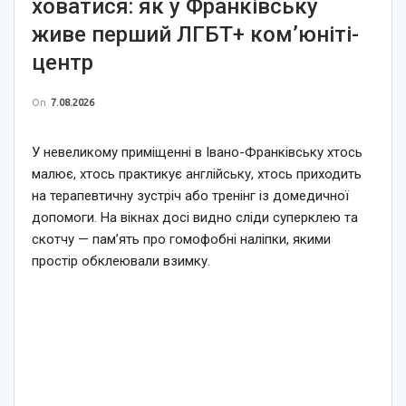
ховатися: як у Франківську
живе перший ЛГБТ+ ком’юніті-
центр
On
7.08.2026
У невеликому приміщенні в Івано-Франківську хтось
малює, хтось практикує англійську, хтось приходить
на терапевтичну зустріч або тренінг із домедичної
допомоги. На вікнах досі видно сліди суперклею та
скотчу — пам’ять про гомофобні наліпки, якими
простір обклеювали взимку.