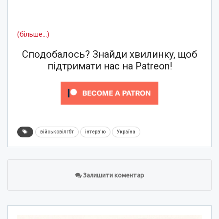
(більше…)
Сподобалось? Знайди хвилинку, щоб
підтримати нас на Patreon!
військовілгбт
інтерв'ю
Україна
Залишити коментар