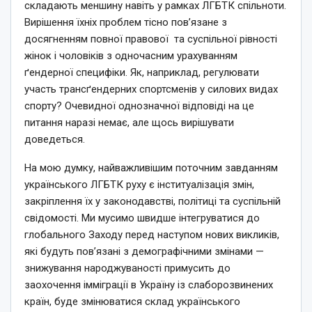
складають меншину навіть у рамках ЛГБТК спільноти.
Вирішення їхніх проблем тісно пов’язане з
досягненням повної правової та суспільної рівності
жінок і чоловіків з одночасним урахуванням
ґендерної специфіки. Як, наприклад, регулювати
участь трансґендерних спортсменів у силових видах
спорту? Очевидної однозначної відповіді на це
питання наразі немає, але щось вирішувати
доведеться.
На мою думку, найважливішим поточним завданням
українського ЛГБТК руху є інституалізація змін,
закріплення їх у законодавстві, політиці та суспільній
свідомості. Ми мусимо швидше інтегруватися до
глобального Заходу перед наступом нових викликів,
які будуть пов’язані з демографічними змінами —
знижування народжуваності примусить до
заохочення імміграції в Україну із слаборозвинених
країн, буде змінюватися склад українського