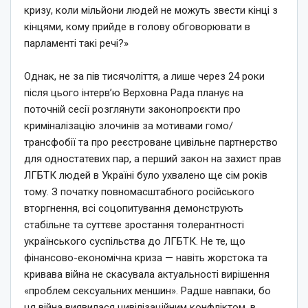
кризу, коли мільйони людей не можуть звести кінці з
кінцями, кому прийде в голову обговорювати в
парламенті такі речі?»
Однак, не за пів тисячоліття, а лише через 24 роки
після цього інтерв’ю Верховна Рада планує на
поточній сесії розглянути законопроєкти про
криміналізацію злочинів за мотивами гомо/
трансфобії та про реєстроване цивільне партнерство
для одностатевих пар, а перший закон на захист прав
ЛГБТК людей в Україні було ухвалено ще сім років
тому. З початку повномасштабного російського
вторгнення, всі соцопитування демонструють
стабільне та суттєве зростання толерантності
українського суспільства до ЛГБТК. Не те, що
фінансово-економічна криза — навіть жорстока та
кривава війна не скасувала актуальності вирішення
«проблем сексуальних меншин». Радше навпаки, бо
ця війна виявилася цивілізаційним конфліктом, в