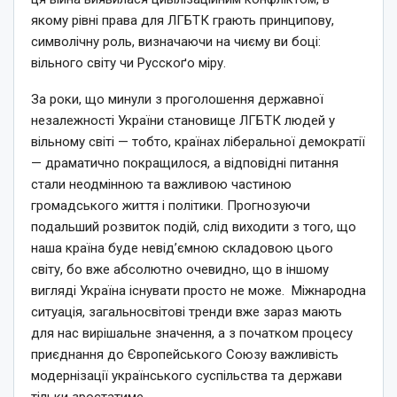
якому рівні права для ЛГБТК грають принципову,
символічну роль, визначаючи на чиєму ви боці:
вільного світу чи Русскоґо міру.
За роки, що минули з проголошення державної
незалежності України становище ЛГБТК людей у
вільному світі — тобто, країнах ліберальної демократії
— драматично покращилося, а відповідні питання
стали неодмінною та важливою частиною
громадського життя і політики. Прогнозуючи
подальший розвиток подій, слід виходити з того, що
наша країна буде невід’ємною складовою цього
світу, бо вже абсолютно очевидно, що в іншому
вигляді Україна існувати просто не може. Міжнародна
ситуація, загальносвітові тренди вже зараз мають
для нас вирішальне значення, а з початком процесу
приєднання до Європейського Союзу важливість
модернізації українського суспільства та держави
тільки зростатиме.