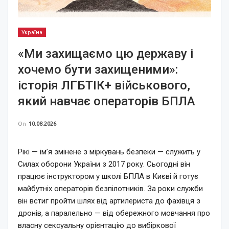
Україна
«Ми захищаємо цю державу і
хочемо бути захищеними»:
історія ЛГБТІК+ військового,
який навчає операторів БПЛА
On
10.08.2026
Рікі — ім’я змінене з міркувань безпеки — служить у
Силах оборони України з 2017 року. Сьогодні він
працює інструктором у школі БПЛА в Києві й готує
майбутніх операторів безпілотників. За роки служби
він встиг пройти шлях від артилериста до фахівця з
дронів, а паралельно — від обережного мовчання про
власну сексуальну орієнтацію до вибіркової