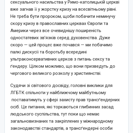
сексуального насильства у Римо-католицькій церкві
вже загнав її у жорстку кризу на всесвітньому рівні.
Не треба бути пророком, щоби побачити неминучу
скору кризу в православних церквах Європи та
Америки через все очевиднішу поширеність
одностатевих зв’язків серед духовенства. Дуже
скоро — цей процес вже почався — ми побачимо
палкі дискусії та боротьбу всередині
ультраконсервативних церков з питань сексу та
ґендеру. Цілком можливо, що вони призведуть до
чергового великого розколу у християнстві.
Судячи зі світового досвіду, головні виклики для
ЛГБТК спільноти у найближчому майбутньому
поставатимуть у сфері захисту прав трансґендерних
осіб. Це питання, які торкаються глибинних засад
людського суспільства, тут поки що немає
загальновизнаних та закріплених у міжнародному
законодавстві стандартів, а трансґендерні особи