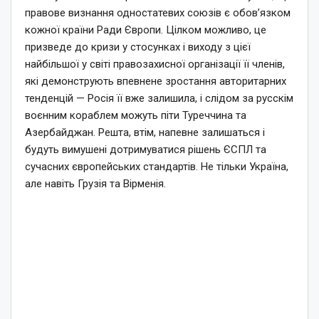
правове визнання одностатевих союзів є обов’язком
кожної країни Ради Європи. Цілком можливо, це
призведе до кризи у стосунках і виходу з цієї
найбільшої у світі правозахисної організації її членів,
які демонструють впевнене зростання авторитарних
тенденцій — Росія її вже залишила, і слідом за русскім
воєнним кораблем можуть піти Туреччина та
Азербайджан. Решта, втім, напевне залишаться і
будуть вимушені дотримуватися рішень ЄСПЛ та
сучасних європейських стандартів. Не тільки Україна,
але навіть Грузія та Вірменія.