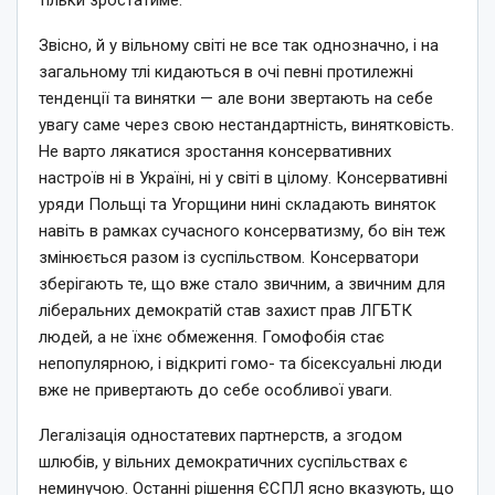
Звісно, й у вільному світі не все так однозначно, і на
загальному тлі кидаються в очі певні протилежні
тенденції та винятки — але вони звертають на себе
увагу саме через свою нестандартність, винятковість.
Не варто лякатися зростання консервативних
настроїв ні в Україні, ні у світі в цілому. Консервативні
уряди Польщі та Угорщини нині складають виняток
навіть в рамках сучасного консерватизму, бо він теж
змінюється разом із суспільством. Консерватори
зберігають те, що вже стало звичним, а звичним для
ліберальних демократій став захист прав ЛГБТК
людей, а не їхнє обмеження. Гомофобія стає
непопулярною, і відкриті гомо- та бісексуальні люди
вже не привертають до себе особливої уваги.
Легалізація одностатевих партнерств, а згодом
шлюбів, у вільних демократичних суспільствах є
неминучою. Останні рішення ЄСПЛ ясно вказують, що