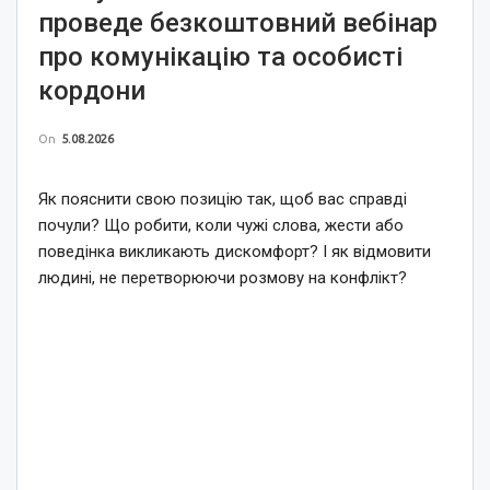
проведе безкоштовний вебінар
про комунікацію та особисті
кордони
On
5.08.2026
Як пояснити свою позицію так, щоб вас справді
почули? Що робити, коли чужі слова, жести або
поведінка викликають дискомфорт? І як відмовити
людині, не перетворюючи розмову на конфлікт?