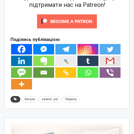
підтримати нас на Patreon!
Поділись публікацією
батьки
камінґ_аут
Україна