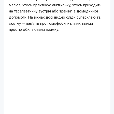
малює, хтось практикує англійську, хтось приходить
на терапевтичну зустріч або тренінг із домедичної
допомоги. На вікнах досі видно сліди суперклею та
скотчу — пам’ять про гомофобні наліпки, якими
простір обклеювали взимку.