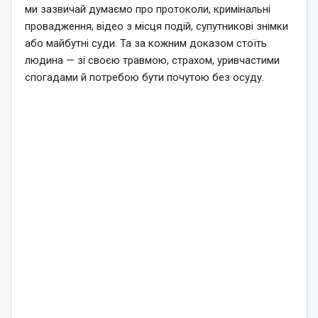
ми зазвичай думаємо про протоколи, кримінальні
провадження, відео з місця подій, супутникові знімки
або майбутні суди. Та за кожним доказом стоїть
людина — зі своєю травмою, страхом, уривчастими
спогадами й потребою бути почутою без осуду.