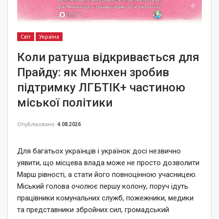
Світ
Україна
Коли ратуша відкривається для
Прайду: як Мюнхен зробив
підтримку ЛГБТІК+ частиною
міської політики
Опубліковано
4.08.2026
Для багатьох українців і українок досі незвично
уявити, що місцева влада може не просто дозволити
Марш рівності, а стати його повноцінною учасницею.
Міський голова очолює першу колону, поруч ідуть
працівники комунальних служб, пожежники, медики
та представники збройних сил, громадський