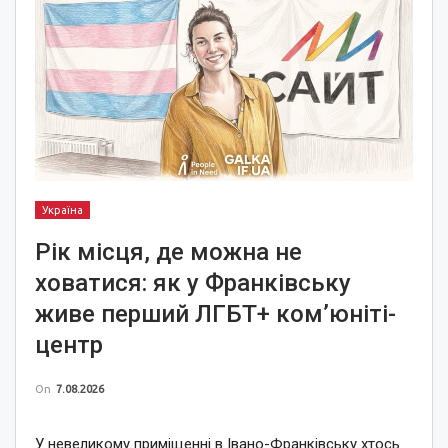
Україна
Рік місця, де можна не
ховатися: як у Франківську
живе перший ЛГБТ+ ком’юніті-
центр
On
7.08.2026
У невеликому приміщенні в Івано-Франківську хтось