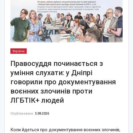
Україна
Правосуддя починається з
уміння слухати: у Дніпрі
говорили про документування
воєнних злочинів проти
ЛГБТІК+ людей
Опубліковано
5.08.2026
Коли йдеться про документування воєнних злочинів,