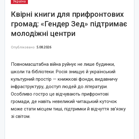
Україна
Квірні книги для прифронтових
громад: «Гендер Зед» підтримає
молодіжні центри
Опубліковано
5.08.2026
Повномасштабна війна руйнує не лише будинки,
школи та бібліотеки. Росія знищує й український
культурний простір — книжкові фонди, видавничу
інфраструктуру, доступ людей до літератури.
Особливо гостро це відчувають прифронтові
громади, де навіть невеликий читацький куточок
може стати місцем тиші, підтримки й відчуття зв’язку
зі світом.