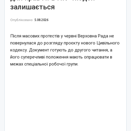
залишається
Опубліковано
5.08.2026
Після масових протестів у червні Верховна Рада не
повернулася до розгляду проєкту нового Цивільного
кодексу. Документ готують до другого читання, а
його суперечливі положення мають опрацювати в
межах спеціальної робочої групи.