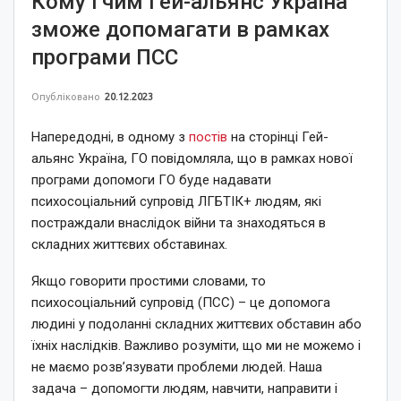
Кому і чим Гей-альянс Україна
зможе допомагати в рамках
програми ПСС
Опубліковано
20.12.2023
Напередодні, в одному з
постів
на сторінці Гей-
альянс Україна, ГО повідомляла, що в рамках нової
програми допомоги ГО буде надавати
психосоціальний супровід ЛГБТІК+ людям, які
постраждали внаслідок війни та знаходяться в
складних життєвих обставинах.
Якщо говорити простими словами, то
психосоціальний супровід (ПСС) – це допомога
людині у подоланні складних життєвих обставин або
їхніх наслідків. Важливо розуміти, що ми не можемо і
не маємо розв’язувати проблеми людей. Наша
задача – допомогти людям, навчити, направити і