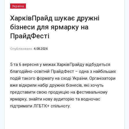
Україна
ХарківПрайд шукає дружні
бізнеси для ярмарку на
ПрайдФесті
Опубліковано
4.08.2026
5 та 6 вересня у межах ХарківПрайду відбудеться
благодійно-освітній ПрайдФест – одна з найбільших
подій такого формату на сході України. Організатори
вже відкрили набір дружніх бізнесів, які хочуть
представити свою продукцію на фестивальному
ярмарку, знайти нову аудиторію та водночас
підтримати ЛГБТК+ спільноту.