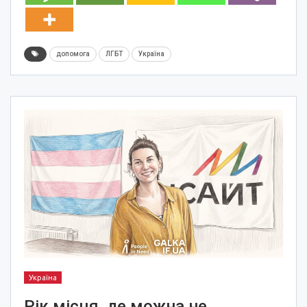
допомога
ЛГБТ
Україна
Україна
Рік місця, де можна не