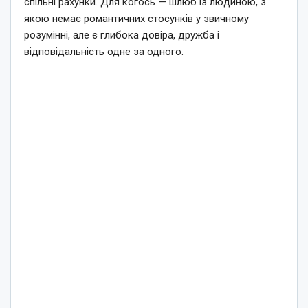
спільні рахунки. Для когось — шлюб із людиною, з
якою немає романтичних стосунків у звичному
розумінні, але є глибока довіра, дружба і
відповідальність одне за одного.