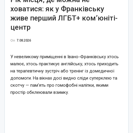
ховатися: як у Франківську
живе перший ЛГБТ+ ком’юніті-
центр
On
7.08.2026
У невеликому приміщенні в Івано-Франківську хтось
малює, хтось практикує англійську, хтось приходить
на терапевтичну зустріч або тренінг із домедичної
допомоги. На вікнах досі видно сліди суперклею та
скотчу — пам’ять про гомофобні наліпки, якими
простір обклеювали взимку.