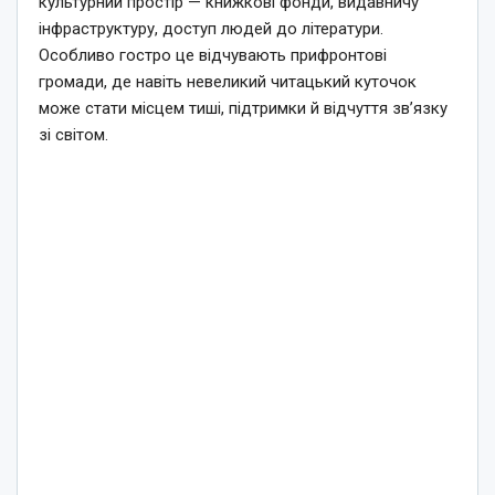
культурний простір — книжкові фонди, видавничу
інфраструктуру, доступ людей до літератури.
Особливо гостро це відчувають прифронтові
громади, де навіть невеликий читацький куточок
може стати місцем тиші, підтримки й відчуття зв’язку
зі світом.