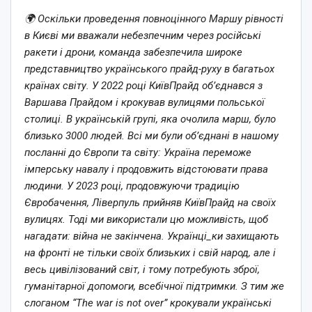
🌍 Оскільки проведення повноцінного Маршу рівності
в Києві ми вважали небезпечним через російські
ракети і дрони, команда забезпечила широке
представництво українського прайд-руху в багатьох
країнах світу. У 2022 році КиївПрайд об’єднався з
Варшава Прайдом і крокував вулицями польської
столиці. В українській групі, яка очолила марш, було
близько 3000 людей. Всі ми були об’єднані в нашому
посланні до Європи та світу: Україна переможе
імперську навалу і продовжить відстоювати права
людини. У 2023 році, продовжуючи традицію
Євробачення, Ліверпуль прийняв КиївПрайд на своїх
вулицях. Тоді ми використали цю можливість, щоб
нагадати: війна не закінчена. Українці_ки захищають
на фронті не тільки своїх близьких і свій народ, але і
весь цивілізований світ, і тому потребують зброї,
гуманітарної допомоги, всебічної підтримки. З тим же
слоганом “The war is not over” крокували українські