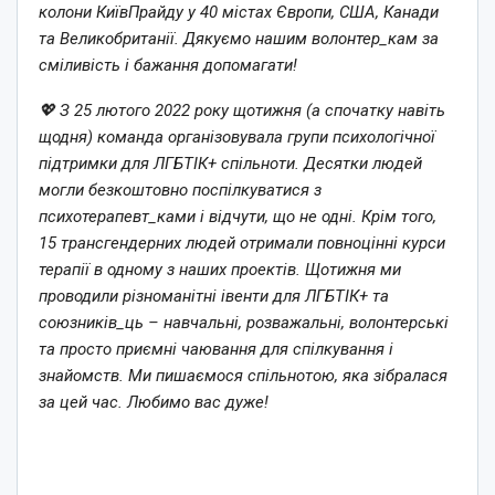
колони КиївПрайду у 40 містах Європи, США, Канади
та Великобританії. Дякуємо нашим волонтер_кам за
сміливість і бажання допомагати!
💖 З 25 лютого 2022 року щотижня (а спочатку навіть
щодня) команда організовувала групи психологічної
підтримки для ЛГБТІК+ спільноти. Десятки людей
могли безкоштовно поспілкуватися з
психотерапевт_ками і відчути, що не одні. Крім того,
15 трансгендерних людей отримали повноцінні курси
терапії в одному з наших проектів. Щотижня ми
проводили різноманітні івенти для ЛГБТІК+ та
союзників_ць – навчальні, розважальні, волонтерські
та просто приємні чаювання для спілкування і
знайомств. Ми пишаємося спільнотою, яка зібралася
за цей час. Любимо вас дуже!