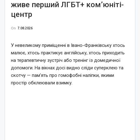
живе перший ЛГБТ+ ком’юніті-
центр
On
7.08.2026
У невеликому приміщенні в Івано-Франківську хтось
малює, хтось практикує англійську, хтось приходить
на терапевтичну зустріч або тренінг із домедичної
допомоги. На вікнах досі видно сліди суперклею та
скотчу — пам’ять про гомофобні наліпки, якими
простір обклеювали взимку.