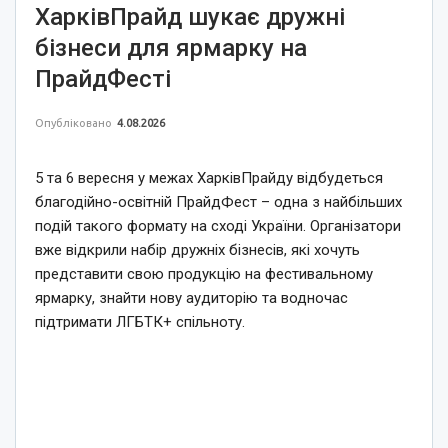
ХарківПрайд шукає дружні
бізнеси для ярмарку на
ПрайдФесті
Опубліковано
4.08.2026
5 та 6 вересня у межах ХарківПрайду відбудеться
благодійно-освітній ПрайдФест – одна з найбільших
подій такого формату на сході України. Організатори
вже відкрили набір дружніх бізнесів, які хочуть
представити свою продукцію на фестивальному
ярмарку, знайти нову аудиторію та водночас
підтримати ЛГБТК+ спільноту.