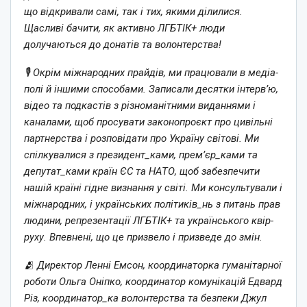
що відкривали самі, так і тих, якими ділилися.
Щасливі бачити, як активно ЛГБТІК+ люди
долучаються до донатів та волонтерства!
🎙 Окрім міжнародних прайдів, ми працювали в медіа-
полі й іншими способами. Записали десятки інтерв’ю,
відео та подкастів з різноманітними виданнями і
каналами, щоб просувати законопроєкт про цивільні
партнерства і розповідати про Україну світові. Ми
спілкувалися з президент_ками, прем’єр_ками та
депутат_ками країн ЄС та НАТО, щоб забезпечити
нашій країні гідне визнання у світі. Ми консультували і
міжнародних, і українських політиків_нь з питань прав
людини, репрезентації ЛГБТІК+ та українського квір-
руху. Впевнені, що це призвело і призведе до змін.
🫂 Директор Ленні Емсон, координаторка гуманітарної
роботи Ольга Оніпко, координатор комунікацій Едвард
Різ, координатор_ка волонтерства та безпеки Джул