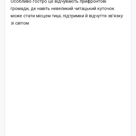
Особливо гостро це відчувають прифронтові
громади, де навіть невеликий читацький куточок
може стати місцем тиші, підтримки й відчуття зв’язку
зі світом.