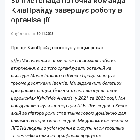
30 листопада поточна команда
КиївПрайду завершує роботу в
організації
Опубліковано
30.11.2023
Про це КиївПрайд сповіщує у соцмережах.
🇺🇦 Ми провели з вами часи повномасштабного
вторгнення, а до того організували останній на
сьогодні Марш Рівності в Києві і Прайд-місяць з
трьома десятками івентів. Ми відзначили багатьох
прекрасних людей, бізнеси та організації на двох
церемоніях KyivPride Awards, у 2021 та 2023 році. Ми
побудували з нуля шелтер для ЛГБТІК+ людей в Києві,
який за півтора роки став тимчасовою домівкою для
близько півтори тисячі людей. Ми допомогли тисячам
ЛГБТКІ людям з усієї країни в скрутні часи грошима
та сертифікатами на придбання продуктів.