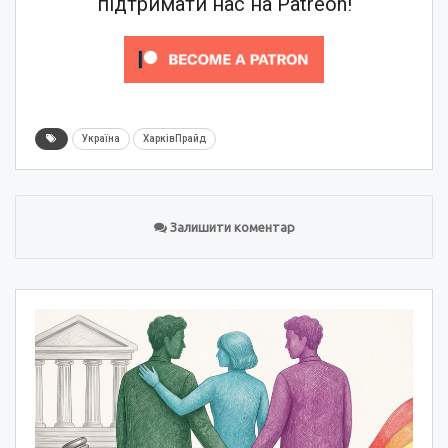
підтримати нас на Patreon!
Україна
ХарківПрайд
Залишити коментар