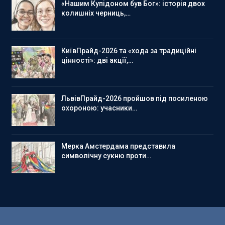
«Нашим Купідоном був Бог»: історія двох
колишніх черниць,…
КиївПрайд-2026 та «хода за традиційні
цінності»: дві акції,…
ЛьвівПрайд-2026 пройшов під посиленою
охороною: учасники…
Мерка Амстердама представила
символічну сукню проти…