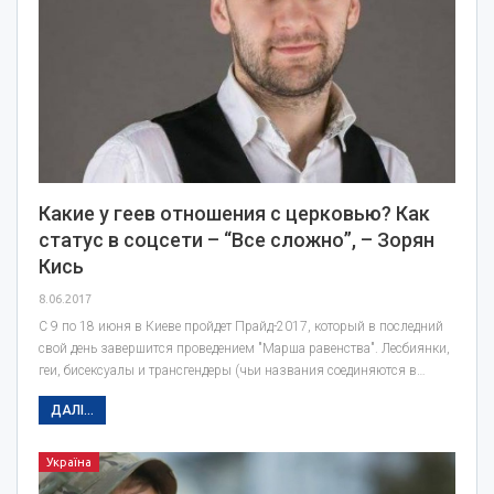
Какие у геев отношения с церковью? Как
статус в соцсети – “Все сложно”, – Зорян
Кись
8.06.2017
С 9 по 18 июня в Киеве пройдет Прайд-2017, который в последний
свой день завершится проведением "Марша равенства". Лесбиянки,
геи, бисексуалы и трансгендеры (чьи названия соединяются в…
ДАЛІ...
Україна