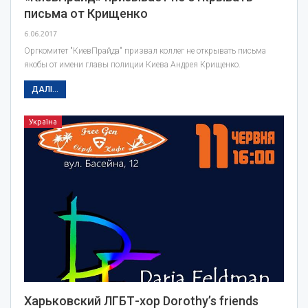
письма от Крищенко
6.06.2017
Оргкомитет "КиевПрайда" призвал коллег не открывать письма
якобы от имени главы полиции Киева Андрея Крищенко.
ДАЛІ...
Україна
Харьковский ЛГБТ-хор Dorothy’s friends