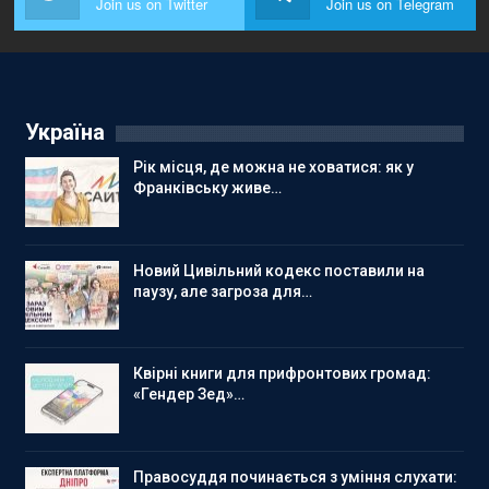
Join us on Twitter
Join us on Telegram
Україна
Рік місця, де можна не ховатися: як у
Франківську живе…
Новий Цивільний кодекс поставили на
паузу, але загроза для…
Квірні книги для прифронтових громад:
«Гендер Зед»…
Правосуддя починається з уміння слухати: