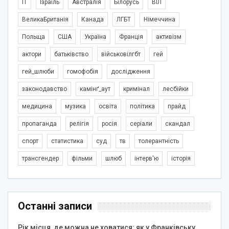
IT
Ізраїль
Австралія
Білорусь
ВІЛ
ВеликаБританія
Канада
ЛГБТ
Німеччина
Польща
США
Україна
Франція
активізм
актори
батьківство
військовілгбт
гей
гей_шлюби
гомофобія
дослідження
законодавство
камінґ_аут
кримінал
лесбійки
медицина
музика
освіта
політика
прайд
пропаганда
релігія
росія
серіали
скандал
спорт
статистика
суд
тв
толерантність
трансгендер
фільми
шлюб
інтерв'ю
історія
Останні записи
Рік місця, де можна не ховатися: як у Франківську