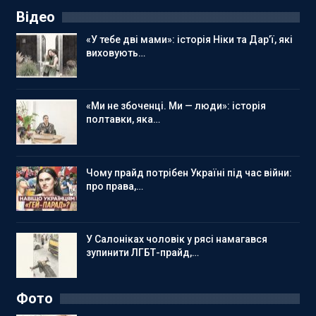
Відео
«У тебе дві мами»: історія Ніки та Дар’ї, які
виховують…
«Ми не збоченці. Ми — люди»: історія
полтавки, яка…
Чому прайд потрібен Україні під час війни:
про права,…
У Салоніках чоловік у рясі намагався
зупинити ЛГБТ-прайд,…
Фото