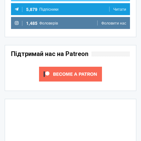
5,879
Підпісники
Читати
1,485
Фоловерів
Фоловити нас
Підтримай нас на Patreon