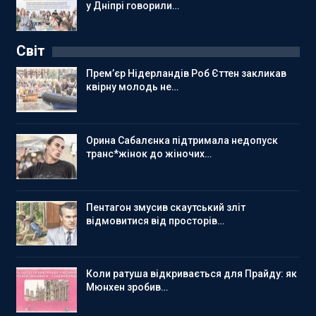
у Дніпрі говорили…
Світ
Прем’єр Нідерландів Роб Єттен закликав
квірну молодь не…
Орина Сабалєнка підтримала недопуск
транс*жінок до жіночих…
Пентагон змусив скаутський зліт
відмовитися від просторів…
Коли ратуша відкривається для Прайду: як
Мюнхен зробив…