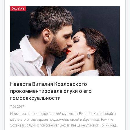
Україна
Невеста Виталия Козловского
прокомментировала слухи о его
гомосексуальности
7.06.2017
Несмотря на то, что украинский музыкант Виталий Козловский в
марте этого года сделал предложение своей избраннице, Рамине
Эсхакзай, слухи о гомосексуальности певца не утихают. Точки над…