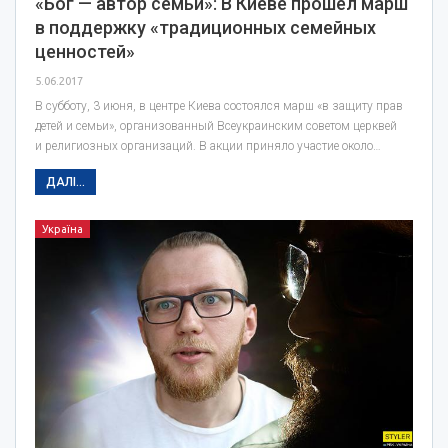
«Бог — автор семьи»: В Киеве прошел марш
в поддержку «традиционных семейных
ценностей»
5.06.2017
В субботу, 3 июня, в центре Киева состоялся марш «в защиту прав
детей и семьи», организованный Всеукраинским советом церквей
и религиозных организаций. В акции приняло участие около…
ДАЛІ...
Україна