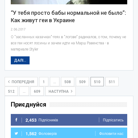
“У тебя просто бабы нормальной не было”:
Как живут геи в Украине
2.06.2017
О "засланных казачках"-геях в "логове" радикалов, о том, почему не
все геи носят лосины и зачем идти на Марш Равенства - в
материале Styler
ДАЛІ...
ПОПЕРЕДНЯ
1
…
508
509
510
511
512
…
609
НАСТУПНА
Приєднуйся
2,453
Підпісників
Підпісатись
1,562
Фоловерів
Фоловити нас