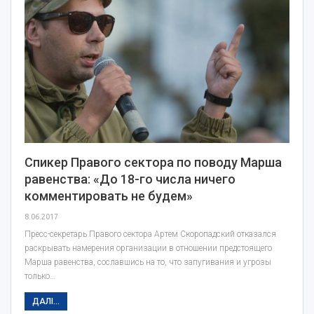
Спикер Правого сектора по поводу Марша
равенства: «До 18-го числа ничего
комментировать не будем»
8.06.2017
Пресс-секретарь Правого сектора Артем Скоропадский отказался
раскрывать намерения организации в отношении предстоящего
Марша равенства, сославшись на то, что запугивания и угрозы
только…
ДАЛІ...