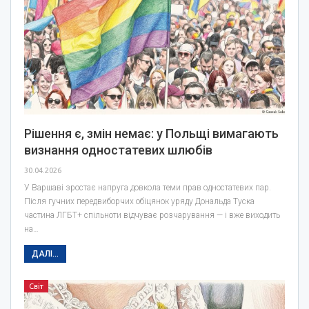
Рішення є, змін немає: у Польщі вимагають
визнання одностатевих шлюбів
30.04.2026
У Варшаві зростає напруга довкола теми прав одностатевих пар.
Після гучних передвиборчих обіцянок уряду Дональда Туска
частина ЛГБТ+ спільноти відчуває розчарування — і вже виходить
на…
ДАЛІ...
Світ