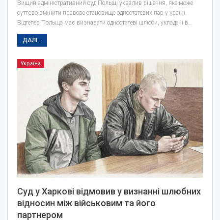
Вищий адміністративний суд Польщі ухвалив рішення, яке може
суттєво змінити правове становище одностатевих пар у країні.
Відтепер Польща має визнавати одностатеві шлюби, укладені в…
ДАЛІ...
Україна
Суд у Харкові відмовив у визнанні шлюбних
відносин між військовим та його
партнером