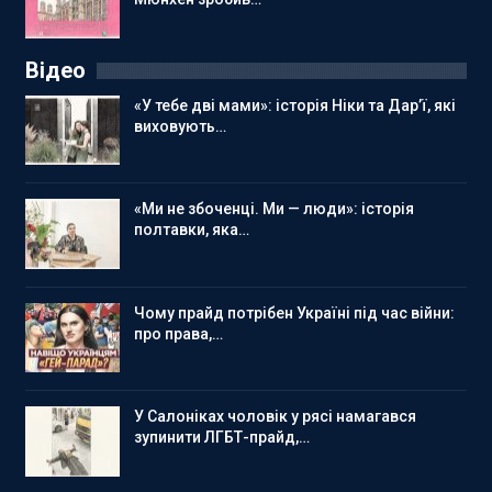
Відео
«У тебе дві мами»: історія Ніки та Дар’ї, які
виховують…
«Ми не збоченці. Ми — люди»: історія
полтавки, яка…
Чому прайд потрібен Україні під час війни:
про права,…
У Салоніках чоловік у рясі намагався
зупинити ЛГБТ-прайд,…