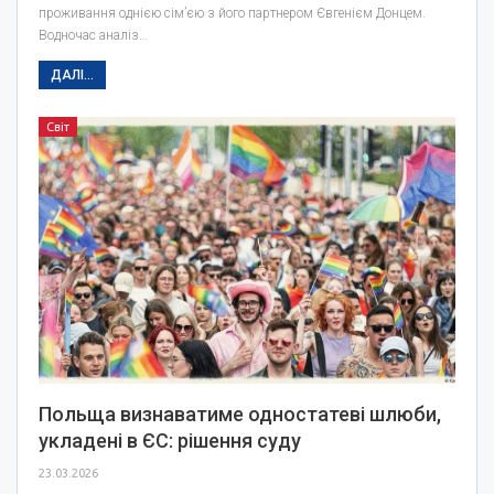
проживання однією сім’єю з його партнером Євгенієм Донцем.
Водночас аналіз…
ДАЛІ...
Світ
Польща визнаватиме одностатеві шлюби,
укладені в ЄС: рішення суду
23.03.2026