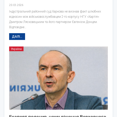
20.03.2026
Індустріальний районний суд Харкова не визнав факт шлюбних
відносин між військовослужбовцем 2-го корпусу НГУ «Хартія»
Дмитром Лясковецьким та його партнером Євгенієм Донцем.
Відповідне…
ДАЛІ...
Україна
Експерт пояснив, чому рішення Верховного