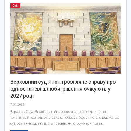
Світ
Верховний суд Японії розгляне справу про
одностатеві шлюби: рішення очікують у
2027 році
7.04.2026
Верховний суд Японії офіційно взявся за розгляд питання
конституційності одностатевих шлюбів. 25 березня стало відомо, що
суд розгляне одразу шість позовів, які стосуються права…