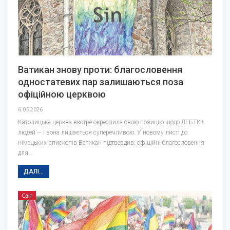
Ватикан знову проти: благословення
одностатевих пар залишаються поза
офіційною церквою
6.05.2026
Католицька церква вкотре окреслила свою позицію щодо ЛГБТК+
людей — і вона лишається суперечливою. У новому листі до
німецьких єпископів Ватикан підтвердив: офіційні благословення
для…
ДАЛІ...
Світ