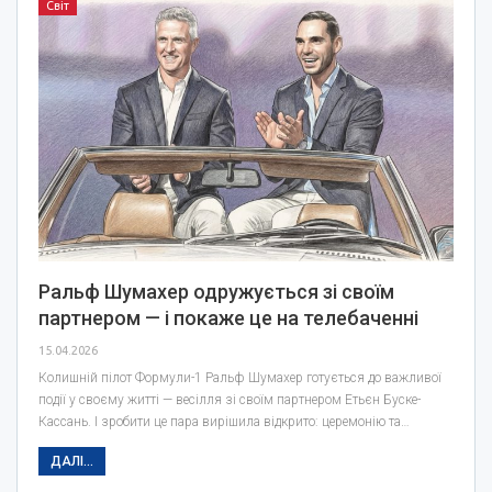
Світ
Ральф Шумахер одружується зі своїм
партнером — і покаже це на телебаченні
15.04.2026
Колишній пілот Формули-1 Ральф Шумахер готується до важливої
події у своєму житті — весілля зі своїм партнером Етьєн Буске-
Кассань. І зробити це пара вирішила відкрито: церемонію та…
ДАЛІ...