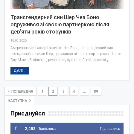
Трансгендерний син Шер Чез Боно
одружився зі своєю партнеркою після
дев’яти років стосунків
16.03.2026
Американський актор і активіст Чез Боно, трансгендерний син
легендарної співачки Шер, одружився зі своєю партнеркою Шарою
Блу Матес. Весільна церемонія відбулася в Лос-Анджелесі у…
ДАЛІ...
ПОПЕРЕДНЯ
1
2
3
4
…
89
НАСТУПНА
Приєднуйся
2,453
Підпісників
Підпісатись