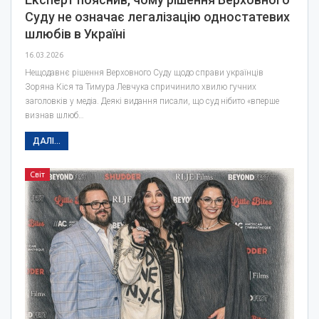
Суду не означає легалізацію одностатевих
шлюбів в Україні
16.03.2026
Нещодавнє рішення Верховного Суду щодо справи українців
Зоряна Кіся та Тимура Левчука спричинило хвилю гучних
заголовків у медіа. Деякі видання писали, що суд нібито «вперше
визнав шлюб…
ДАЛІ...
Світ