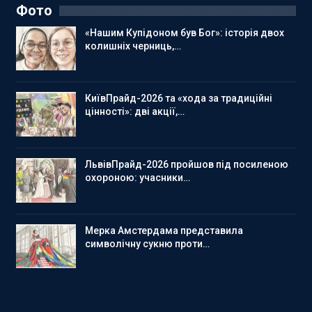
Фото
«Нашим Купідоном був Бог»: історія двох
колишніх черниць,…
КиївПрайд-2026 та «хода за традиційні
цінності»: дві акції,…
ЛьвівПрайд-2026 пройшов під посиленою
охороною: учасники…
Мерка Амстердама представила
символічну сукню проти…