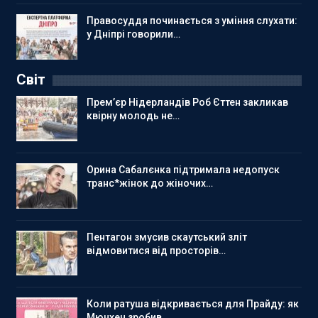
Правосуддя починається з уміння слухати:
у Дніпрі говорили…
Світ
Прем’єр Нідерландів Роб Єттен закликав
квірну молодь не…
Орина Сабалєнка підтримала недопуск
транс*жінок до жіночих…
Пентагон змусив скаутський зліт
відмовитися від просторів…
Коли ратуша відкривається для Прайду: як
Мюнхен зробив…