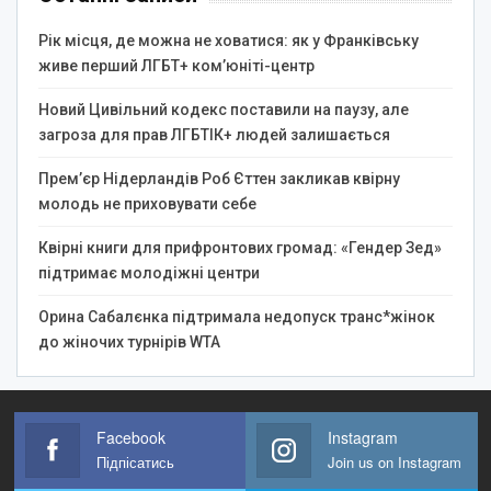
Рік місця, де можна не ховатися: як у Франківську
живе перший ЛГБТ+ ком’юніті-центр
Новий Цивільний кодекс поставили на паузу, але
загроза для прав ЛГБТІК+ людей залишається
Прем’єр Нідерландів Роб Єттен закликав квірну
молодь не приховувати себе
Квірні книги для прифронтових громад: «Гендер Зед»
підтримає молодіжні центри
Орина Сабалєнка підтримала недопуск транс*жінок
до жіночих турнірів WTA
Facebook
Instagram
Підпісатись
Join us on Instagram