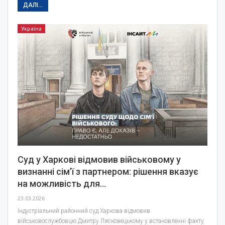
ДАЛІ...
Україна
Суд у Харкові відмовив військовому у
визнанні сім’ї з партнером: рішення вказує
на можливість для…
23.03.2026
Індустріальний районний суд Харкова відмовив
військовослужбовцю Дмитру Лясковецькому у встановленні факту