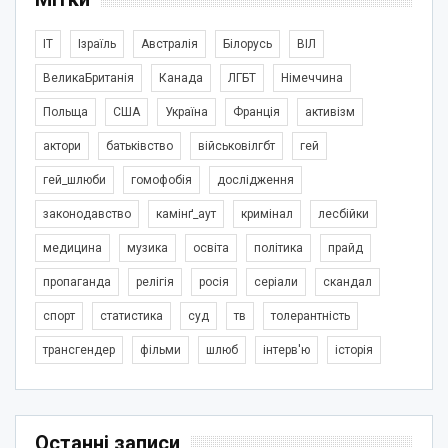
IT
Ізраїль
Австралія
Білорусь
ВІЛ
ВеликаБританія
Канада
ЛГБТ
Німеччина
Польща
США
Україна
Франція
активізм
актори
батьківство
військовілгбт
гей
гей_шлюби
гомофобія
дослідження
законодавство
камінґ_аут
кримінал
лесбійки
медицина
музика
освіта
політика
прайд
пропаганда
релігія
росія
серіали
скандал
спорт
статистика
суд
тв
толерантність
трансгендер
фільми
шлюб
інтерв'ю
історія
Останні записи