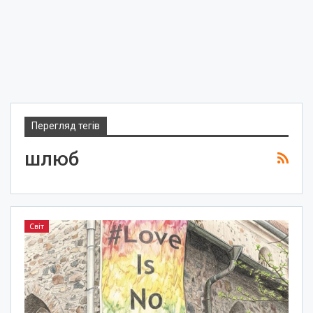
Перегляд тегів
шлюб
Світ