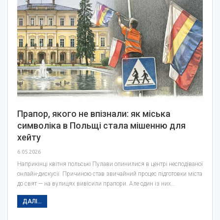
Прапор, якого не впізнали: як міська
символіка в Польщі стала мішенню для
хейту
6.05.2026
Наприкінці квітня польські Пулави опинилися в центрі несподіваної
онлайн-дискусії. Причиною став звичайний процес підготовки міста
до свят — на вулицях вивісили прапори. Але один із них…
ДАЛІ...