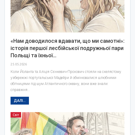
«Нам доводилося вдавати, що ми самотні»:
історія першої лесбійської подружньої пари
Польщі та їхньої…
25.05.2026
Коли Йоланта та Аліція Сєнкевич-Прохович стояли на скелястому
узбережжі португальської Мадейри й обмінювалися шлюбними
обітницями під шум Атлантичного океану, вони вже знали:
справжня…
ДАЛІ...
Світ