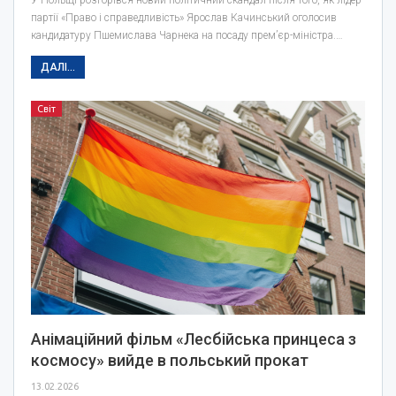
партії «Право і справедливість» Ярослав Качинський оголосив
кандидатуру Пшемислава Чарнека на посаду прем’єр-міністра.…
ДАЛІ...
Світ
Анімаційний фільм «Лесбійська принцеса з
космосу» вийде в польський прокат
13.02.2026