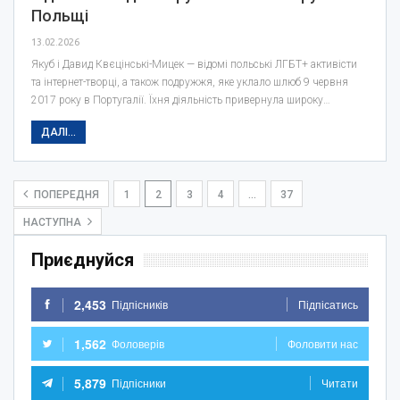
Польщі
13.02.2026
Якуб і Давид Квєцінські-Мицек — відомі польські ЛГБТ+ активісти
та інтернет-творці, а також подружжя, яке уклало шлюб 9 червня
2017 року в Португалії. Їхня діяльність привернула широку…
ДАЛІ...
ПОПЕРЕДНЯ
1
2
3
4
…
37
НАСТУПНА
Приєднуйся
2,453
Підпісників
Підпісатись
1,562
Фоловерів
Фоловити нас
5,879
Підпісники
Читати