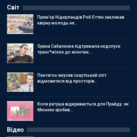
Світ
Прем’єр Нідерландів Роб Єттен закликав
квірну молодь не…
Орина Сабалєнка підтримала недопуск
транс*жінок до жіночих…
Пентагон змусив скаутський зліт
відмовитися від просторів…
Коли ратуша відкривається для Прайду: як
Мюнхен зробив…
Відео