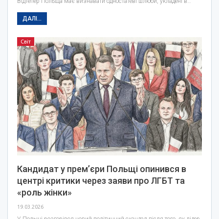
Відтепер Польща має визнавати одностатеві шлюби, укладені в…
ДАЛІ...
Світ
Кандидат у прем’єри Польщі опинився в
центрі критики через заяви про ЛГБТ та
«роль жінки»
19.03.2026
У Польщі розгорівся новий політичний скандал після того, як лідер