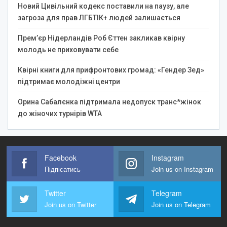
Новий Цивільний кодекс поставили на паузу, але
загроза для прав ЛГБТІК+ людей залишається
Прем’єр Нідерландів Роб Єттен закликав квірну
молодь не приховувати себе
Квірні книги для прифронтових громад: «Гендер Зед»
підтримає молодіжні центри
Орина Сабалєнка підтримала недопуск транс*жінок
до жіночих турнірів WTA
Facebook
Instagram
Підпісатись
Join us on Instagram
Twitter
Telegram
Join us on Twitter
Join us on Telegram