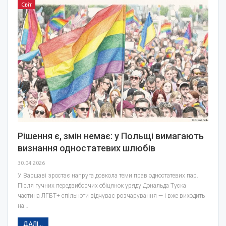
Світ
Рішення є, змін немає: у Польщі вимагають
визнання одностатевих шлюбів
30.04.2026
У Варшаві зростає напруга довкола теми прав одностатевих пар.
Після гучних передвиборчих обіцянок уряду Дональда Туска
частина ЛГБТ+ спільноти відчуває розчарування — і вже виходить
на…
ДАЛІ...