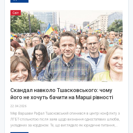
Світ
Скандал навколо Тшасковського: чому
його не хочуть бачити на Марші рівності
22.04.2026
Мер Варшави Рафал Тшасковський опинився в центрі конфлікту з
ЛГБТ-спільнотою після заяв щодо визнання одностатевих шлюбів,
укладених за кордоном. Те, що виглядало як юридичне питання,…