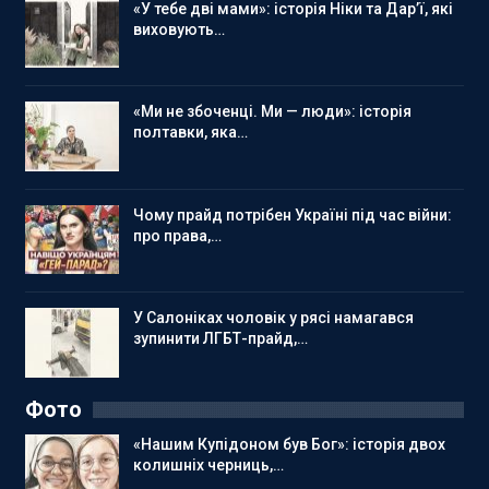
«У тебе дві мами»: історія Ніки та Дар’ї, які
виховують…
«Ми не збоченці. Ми — люди»: історія
полтавки, яка…
Чому прайд потрібен Україні під час війни:
про права,…
У Салоніках чоловік у рясі намагався
зупинити ЛГБТ-прайд,…
Фото
«Нашим Купідоном був Бог»: історія двох
колишніх черниць,…