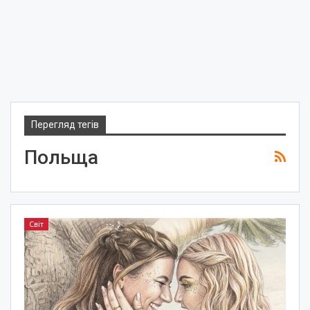
Перегляд тегів
Польща
Світ