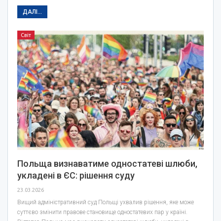
ДАЛІ...
Світ
Польща визнаватиме одностатеві шлюби,
укладені в ЄС: рішення суду
23.03.2026
Вищий адміністративний суд Польщі ухвалив рішення, яке може
суттєво змінити правове становище одностатевих пар у країні.