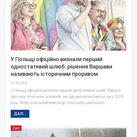
У Польщі офіційно визнали перший
одностатевий шлюб: рішення Варшави
називають історичним проривом
22.05.2026
У Польщі офіційно визнали перший одностатевий шлюб. Йдеться
про пару польських чоловіків, які одружилися в Берліні ще у 2018
році. Тепер їхній шлюб внесли до польського цивільного…
ДАЛІ...
Світ