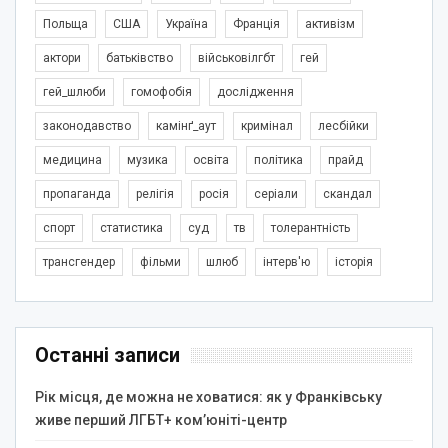
Польща
США
Україна
Франція
активізм
актори
батьківство
військовілгбт
гей
гей_шлюби
гомофобія
дослідження
законодавство
камінґ_аут
кримінал
лесбійки
медицина
музика
освіта
політика
прайд
пропаганда
релігія
росія
серіали
скандал
спорт
статистика
суд
тв
толерантність
трансгендер
фільми
шлюб
інтерв'ю
історія
Останні записи
Рік місця, де можна не ховатися: як у Франківську
живе перший ЛГБТ+ ком’юніті-центр