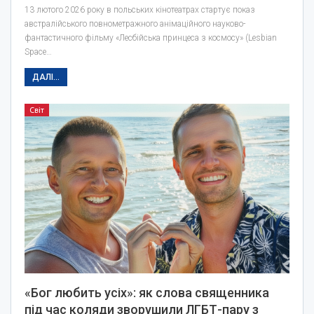
13 лютого 2026 року в польських кінотеатрах стартує показ
австралійського повнометражного анімаційного науково-
фантастичного фільму «Лесбійська принцеса з космосу» (Lesbian
Space…
ДАЛІ...
Світ
«Бог любить усіх»: як слова священника
під час коляди зворушили ЛГБТ-пару з