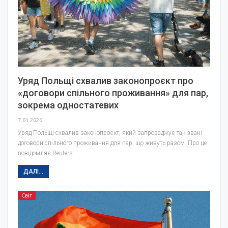
Уряд Польщі схвалив законопроєкт про
«договори спільного проживання» для пар,
зокрема одностатевих
7.01.2026
Уряд Польщі схвалив законопроєкт, який запроваджує так звані
договори спільного проживання для пар, що живуть разом. Про це
повідомляє Reuters.
ДАЛІ...
Світ