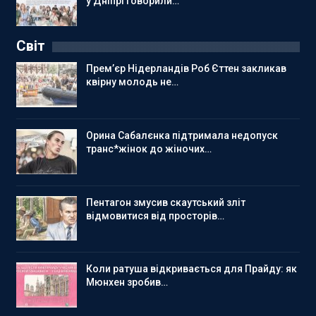
у Дніпрі говорили…
Світ
Прем’єр Нідерландів Роб Єттен закликав
квірну молодь не…
Орина Сабалєнка підтримала недопуск
транс*жінок до жіночих…
Пентагон змусив скаутський зліт
відмовитися від просторів…
Коли ратуша відкривається для Прайду: як
Мюнхен зробив…