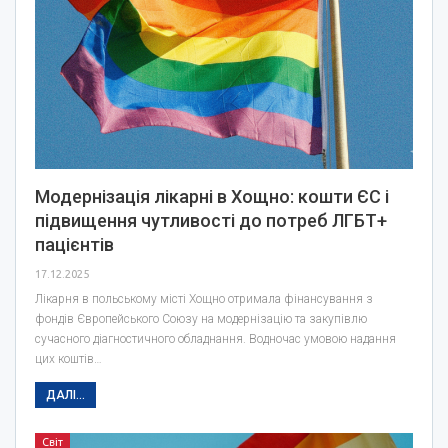
Модернізація лікарні в Хощно: кошти ЄС і
підвищення чутливості до потреб ЛГБТ+
пацієнтів
17.12.2025
Лікарня в польському місті Хощно отримала фінансування з
фондів Європейського Союзу на модернізацію та закупівлю
сучасного діагностичного обладнання. Водночас умовою надання
цих коштів…
ДАЛІ...
Світ