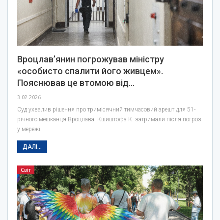
Вроцлав’янин погрожував міністру
«особисто спалити його живцем».
Пояснював це втомою від…
3.02.2026
Суд ухвалив рішення про тримісячний тимчасовий арешт для 51-
річного мешканця Вроцлава. Кшиштофа К. затримали після погроз
у мережі.
ДАЛІ...
Світ