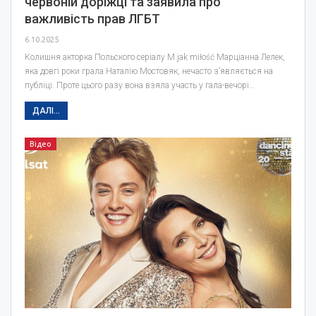
червоній доріжці та заявила про
важливість прав ЛГБТ
6.10.2025
Колишня акторка Польского серіалу M jak miłość Марціанна Лелек,
яка довгі роки грала Наталію Мостовяк, нечасто з’являється на
публіці. Проте цього разу вона взяла участь у гала-вечорі…
ДАЛІ...
Відео