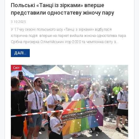
Польські «Танці із зірками» вперше
представили одностатеву жіночу пару
3.10.2025
У 17-му сезоні польського шоу «Танці з зірками» відбулася
історична подія: вперше на паркет вийшла жіноча одностатева пара.
Срібна призерка Олімпійських ігор-2020 та чемпіонка світу з…
ДАЛІ...
Світ