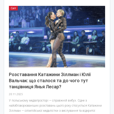
Світ
Розставання Катажини Зіллман і Юлії
Вальчак: що сталося та до чого тут
танцівниця Янья Лесар?
20.11.2025
У польському медіапросторі — справжній вибух. Одне з
найобговорюваніших розставань цього року стосується Катажини
Зіллман — олімпійської медалістки з веслування та відкритої