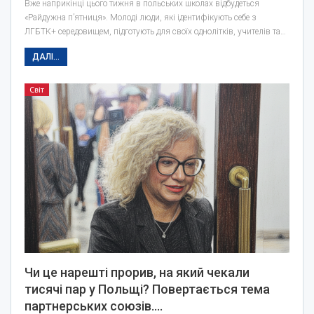
Вже наприкінці цього тижня в польських школах відбудеться
«Райдужна п’ятниця». Молоді люди, які ідентифікують себе з
ЛГБТК+ середовищем, підготують для своїх однолітків, учителів та…
ДАЛІ...
Світ
Чи це нарешті прорив, на який чекали
тисячі пар у Польщі? Повертається тема
партнерських союзів.…