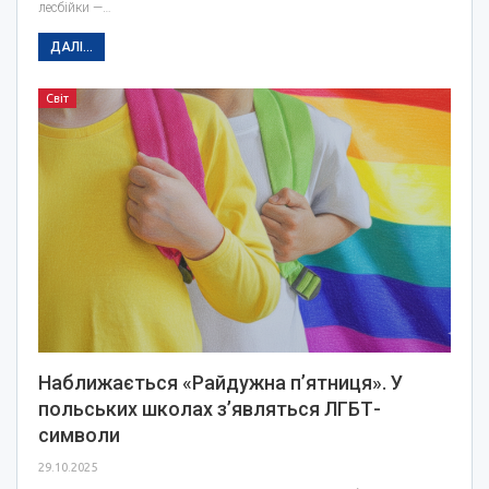
лесбійки —…
ДАЛІ...
Світ
Наближається «Райдужна п’ятниця». У
польських школах з’являться ЛГБТ-
символи
29.10.2025