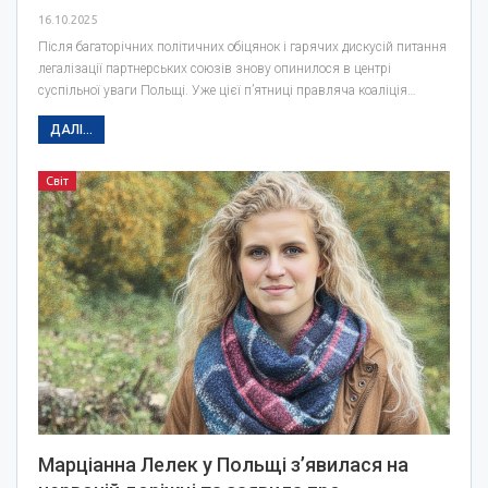
16.10.2025
Після багаторічних політичних обіцянок і гарячих дискусій питання
легалізації партнерських союзів знову опинилося в центрі
суспільної уваги Польщі. Уже цієї п’ятниці правляча коаліція…
ДАЛІ...
Світ
Марціанна Лелек у Польщі з’явилася на