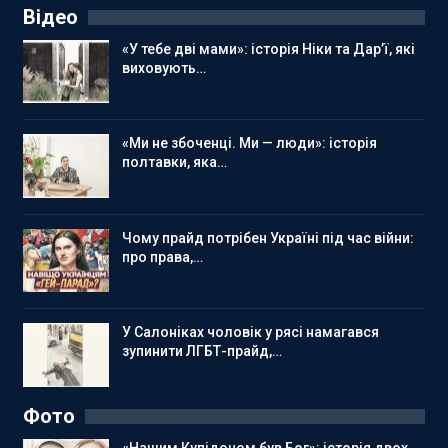
Відео
«У тебе дві мами»: історія Ніки та Дар’ї, які
виховують…
«Ми не збоченці. Ми — люди»: історія
полтавки, яка…
Чому прайд потрібен Україні під час війни:
про права,…
У Салоніках чоловік у рясі намагався
зупинити ЛГБТ-прайд,…
Фото
«Нашим Купідоном був Бог»: історія двох