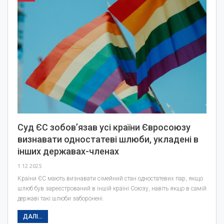
Суд ЄС зобов’язав усі країни Євросоюзу
визнавати одностатеві шлюби, укладені в
інших державах-членах
1.12.2025
Країни ЄС мають визнавати сімейний стан одностатевих пар, якщо
шлюб був зареєстрований в іншій країні Союзу, навіть якщо в самій
державі такі шлюби заборонені.
ДАЛІ...