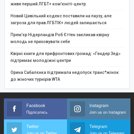
живе перший ЛГБТ+ ком’юніті-центр
Новий Цивільний кодекс поставили на паузу, але
загроза для прав ЛГБТІК+ людей залишається
Прем’єр Нідерландів Роб Єттен закликав квірну
молодь не приховувати себе
Квірні книги для прифронтових громад: «Гендер Зед»
підтримає молодіжні центри
Орина Сабалєнка підтримала недопуск транс*жінок
до жіночих турнірів WTA
Facebook
Instagram
Підпісатись
Join us on Instagram
Twitter
Telegram
Join us on Twitter
Join us on Telegram