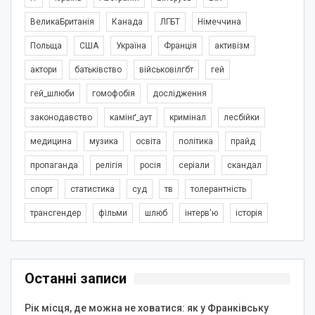
ВеликаБританія
Канада
ЛГБТ
Німеччина
Польща
США
Україна
Франція
активізм
актори
батьківство
військовілгбт
гей
гей_шлюби
гомофобія
дослідження
законодавство
камінґ_аут
кримінал
лесбійки
медицина
музика
освіта
політика
прайд
пропаганда
релігія
росія
серіали
скандал
спорт
статистика
суд
тв
толерантність
трансгендер
фільми
шлюб
інтерв'ю
історія
Останні записи
Рік місця, де можна не ховатися: як у Франківську