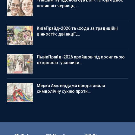
колишніх черниць,…
КиївПрайд-2026 та «хода за традиційні
цінності»: дві акції,…
ЛьвівПрайд-2026 пройшов під посиленою
охороною: учасники…
Мерка Амстердама представила
символічну сукню проти…