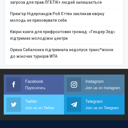
загроза для прав ЛГБТІК+ людей залишається
Прем’єр Нідерландів Роб Єттен закликав квірну
молодь не приховувати себе
Квірні книги для прифронтових громад: «Гендер Зед»
підтримає молодіжні центри
Орина Сабалєнка підтримала недопуск транс*жінок
до жіночих турнірів WTA
Facebook
Instagram
Підпісатись
Join us on Instagram
Twitter
Telegram
Join us on Twitter
Join us on Telegram