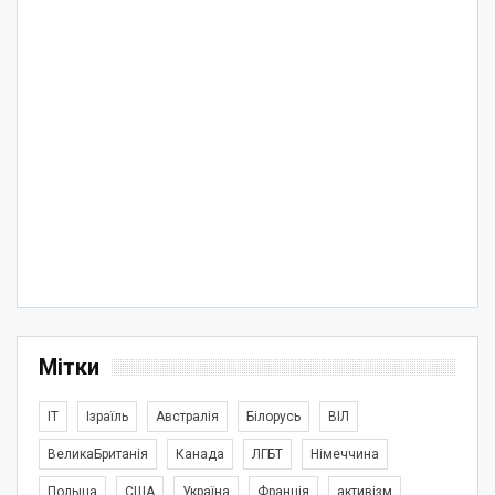
Мітки
IT
Ізраїль
Австралія
Білорусь
ВІЛ
ВеликаБританія
Канада
ЛГБТ
Німеччина
Польща
США
Україна
Франція
активізм