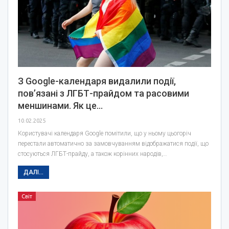
З Google-календаря видалили події,
пов’язані з ЛГБТ-прайдом та расовими
меншинами. Як це…
10.02.2025
Користувачі календаря Google помітили, що у ньому цьогоріч
перестали автоматично за замовчуванням відображатися події, що
стосуються ЛГБТ-прайду, а також корінних народів,…
ДАЛІ...
Світ