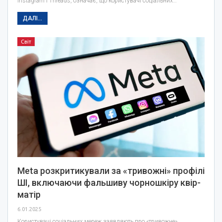
Instagram і Threads, означає, що користувачі соціальних…
ДАЛІ...
Світ
Meta розкритикували за «тривожні» профілі
ШІ, включаючи фальшиву чорношкіру квір-
матір
6.01.2025
Користувачі соціальних мереж заявляють про «тривожне»