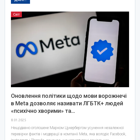
Світ
Оновлення політики щодо мови ворожнечі
в Meta дозволяє називати ЛГБТК+ людей
«психічно хворими» та…
8.01.2025
Нещодавно оголошене Марком Цукербергом усунення незалежної
перевірки фактів і модерації в компанії Meta, яка володіє Facebook,