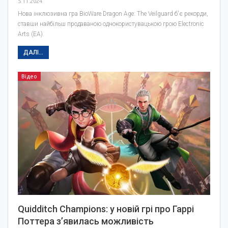
5.11.2024
Нова інклюзивна гра BioWare Dragon Age: The Veilguard б'є рекорди,
ставши найбільш продаваною однокористувацькою грою Electronic
Arts (EA).
ДАЛІ...
Відео
Quidditch Champions: у новій грі про Гаррі
Поттера з’явилась можливість