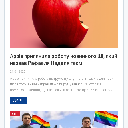
Apple припинила роботу новинного ШІ, який
назвав Рафаеля Надаля геєм
21.01.2025
Apple припинила роботу інструменту штучного інтелекту для новин
після того, як він неправильно підсумував кілька історій і
помилково заявив, що Рафаель Надаль, легендарний іспанський…
ДАЛІ...
Світ