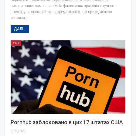
використання компанією Meta фальшивих профілів штучного
інтелекту на своїх сайтах, зокрема кількох, які прикидаються
жінками,…
ДАЛІ...
Світ
Pornhub заблоковано в цих 17 штатах США
3.01.2025