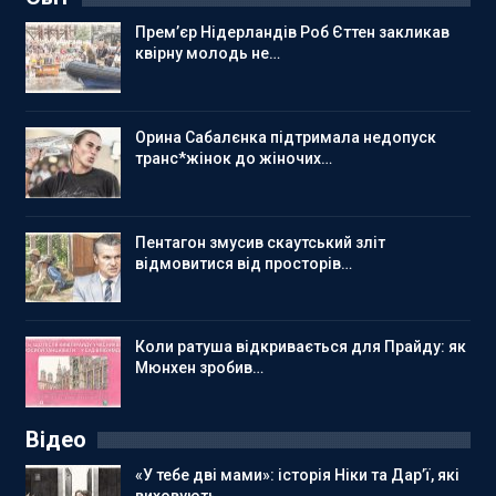
Прем’єр Нідерландів Роб Єттен закликав
квірну молодь не…
Орина Сабалєнка підтримала недопуск
транс*жінок до жіночих…
Пентагон змусив скаутський зліт
відмовитися від просторів…
Коли ратуша відкривається для Прайду: як
Мюнхен зробив…
Відео
«У тебе дві мами»: історія Ніки та Дар’ї, які
виховують…