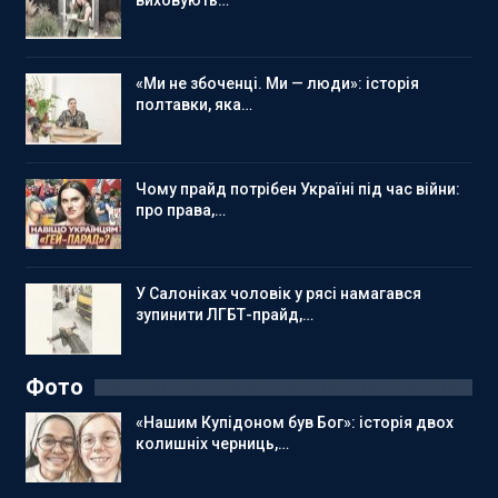
«Ми не збоченці. Ми — люди»: історія
полтавки, яка…
Чому прайд потрібен Україні під час війни:
про права,…
У Салоніках чоловік у рясі намагався
зупинити ЛГБТ-прайд,…
Фото
«Нашим Купідоном був Бог»: історія двох
колишніх черниць,…