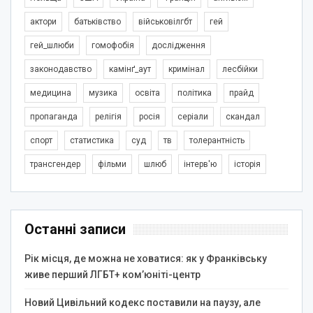
актори
батьківство
військовілгбт
гей
гей_шлюби
гомофобія
дослідження
законодавство
камінґ_аут
кримінал
лесбійки
медицина
музика
освіта
політика
прайд
пропаганда
релігія
росія
серіали
скандал
спорт
статистика
суд
тв
толерантність
трансгендер
фільми
шлюб
інтерв'ю
історія
Останні записи
Рік місця, де можна не ховатися: як у Франківську
живе перший ЛГБТ+ ком’юніті-центр
Новий Цивільний кодекс поставили на паузу, але