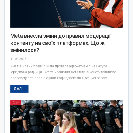
Meta внесла зміни до правил модерації
контенту на своїх платформах. Що ж
змінилося?
11.02.2025
Аналіз нових правил Meta провела адвокатка Аліна Рахуба —
юридична радниця ГАУ та членкиня Комітету із конституційного
правосуддя та прав людини Ради адвокатів Одеської області.
ДАЛІ...
Світ