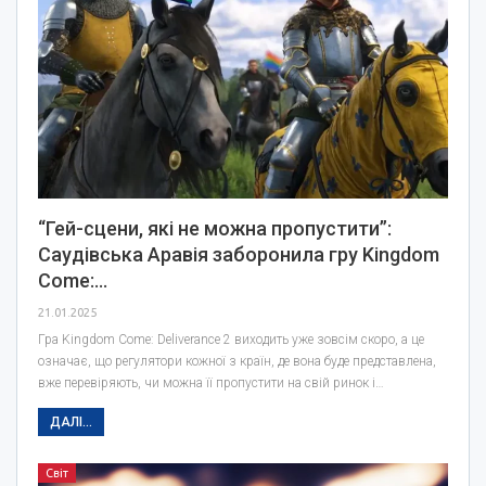
“Гей-сцени, які не можна пропустити”:
Саудівська Аравія заборонила гру Kingdom
Come:…
21.01.2025
Гра Kingdom Come: Deliverance 2 виходить уже зовсім скоро, а це
означає, що регулятори кожної з країн, де вона буде представлена,
вже перевіряють, чи можна її пропустити на свій ринок і…
ДАЛІ...
Світ