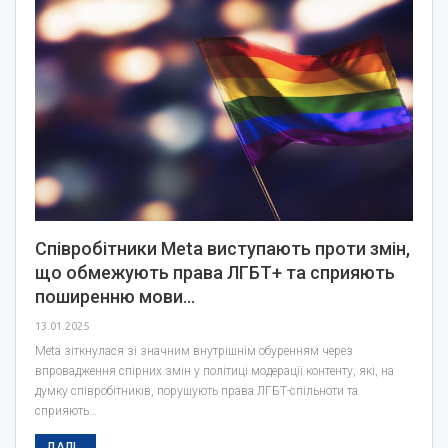
Співробітники Meta виступають проти змін,
що обмежують права ЛГБТ+ та сприяють
поширенню мови…
13.01.2025
Meta зіткнулася зі значним внутрішнім обуренням через
впровадження спірних змін у політиці модерації контенту, які, на
думку співробітників, порушують права ЛГБТ-спільноти та
сприяють…
ДАЛІ...