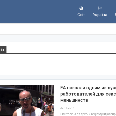
Світ
Україна
гів
EA назвали одним из лу
работодателей для сек
меньшинств
27.11.2014
Electronic Arts третий год подряд набир