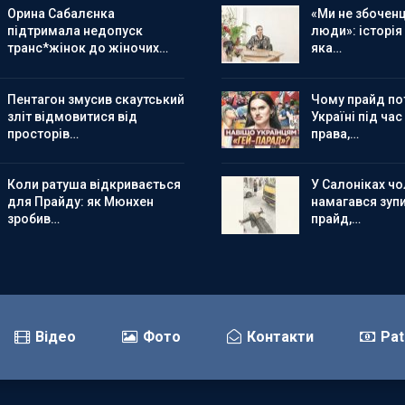
Орина Сабалєнка
«Ми не збоченц
підтримала недопуск
люди»: історія
транс*жінок до жіночих…
яка…
Пентагон змусив скаутський
Чому прайд по
зліт відмовитися від
Україні під час
просторів…
права,…
Коли ратуша відкривається
У Салоніках чол
для Прайду: як Мюнхен
намагався зуп
зробив…
прайд,…
Відео
Фото
Контакти
Pat