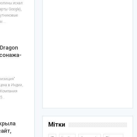
ролины искал
арты Google),
путниковые
ты.…
“Dragon
ерсонажа-
визиция"
ущена в Индии,
. Компания
15…
акрыла
Мітки
айт,