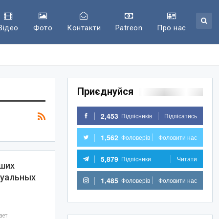
Відео
Фото
Контакти
Patreon
Про нас
Приєднуйся
2,453
Підпісників
Підпісатись
1,562
Фоловерів
Фоловити нас
5,879
Підпісники
Читати
чших
суальных
1,485
Фоловерів
Фоловити нас
ает