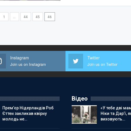
1
…
44
45
46
Instagram
Twitter
Join us on Instagram
Join us on Twitter
Відео
Прем’єр Нідерландів Роб
«У тебе дві мам
Єттен закликав квірну
Ніки та Дар’ї, я
молодь не…
виховують…