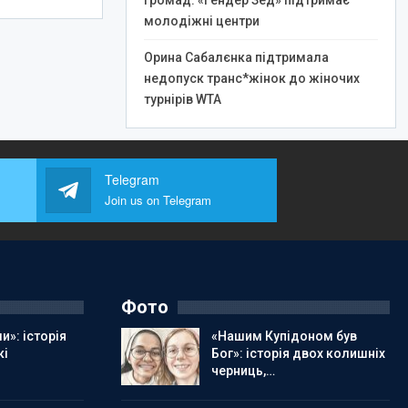
громад: «Гендер Зед» підтримає
молодіжні центри
Орина Сабалєнка підтримала
недопуск транс*жінок до жіночих
турнірів WTA
Telegram
Join us on Telegram
Фото
и»: історія
«Нашим Купідоном був
кі
Бог»: історія двох колишніх
черниць,…