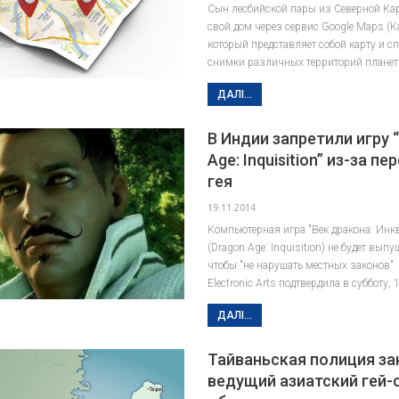
Сын лесбийской пары из Северной Ка
свой дом через сервис Google Maps (К
который представляет собой карту и с
снимки различных территорий плане
ДАЛІ...
В Индии запретили игру 
Age: Inquisition” из-за п
гея
19.11.2014
Компьютерная игра "Век дракона: Инк
(Dragon Age: Inquisition) не будет вып
чтобы "не нарушать местных законов"
Electronic Arts подтвердила в субботу, 
ДАЛІ...
Тайваньская полиция з
ведущий азиатский гей-с