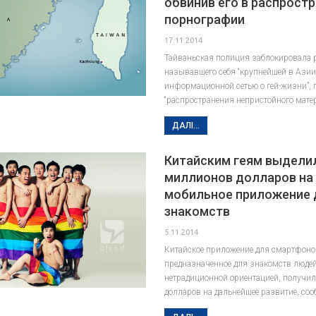
обвинив его в распрост
порнографии
17.11.2014
Тайваньская полиция заблокировала р
называвшего себя “крупнейшей в Ази
информационной сетью о гей-жизни”, 
“распространения непристойного матер
ДАЛІ...
Китайским геям выдели
миллионов долларов на
мобильное приложение 
знакомств
5.11.2014
Китайское приложение для смартфонов
предназначенное для знакомств людей
нетрадиционной ориентацией, получи
долларов на дальнейшее развитие, соо