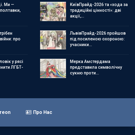
і. Ми —
КиївПрайд-2026 та «хода за
 полтавки,
традиційні цінності»: дві
акції,…
трібен
ЛьвівПрайд-2026 пройшов
 війни: про
під посиленою охороною:
учасники…
овік у рясі
Мерка Амстердама
инити ЛГБТ-
представила символічну
сукню проти…
reon
Про Нас