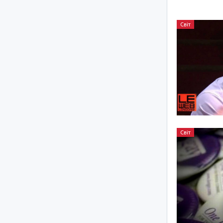
Світ
Світ