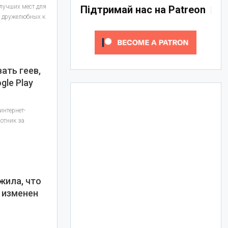
лучших мест для
Підтримай нас на Patreon
, дружелюбных к
ать геев,
gle Play
интернет-
хотник за
жила, что
с изменен