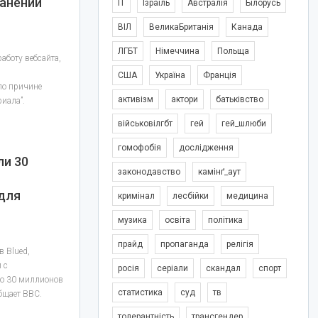
ранении
IT
Ізраїль
Австралія
Білорусь
ВІЛ
ВеликаБританія
Канада
ЛГБТ
Німеччина
Польща
аботу вебсайта,
и
США
Україна
Франція
по причине
активізм
актори
батьківство
иала”.
військовілгбт
гей
гей_шлюби
гомофобія
дослідження
ли 30
законодавство
камінґ_аут
для
кримінал
лесбійки
медицина
музика
освіта
політика
прайд
пропаганда
релігія
 Blued,
 с
росія
серіали
скандал
спорт
ло 30 миллионов
статистика
суд
тв
бщает BBC.
толерантність
трансгендер