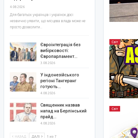
4.08.2026
Для багатьох українців і українок досі
незвично уявити, що місцева влада може не
просто дозволити…
Світ
Євроінтеграція без
вибірковості:
Європарламент…
3.08.2026
У індонезійського
регіоні Тангеранг
готують…
4.08.2026
Священник назвав
Світ
напад на Берлінський
прайд…
4.08.2026
НАЗАД
ДАЛІ
1 из 7