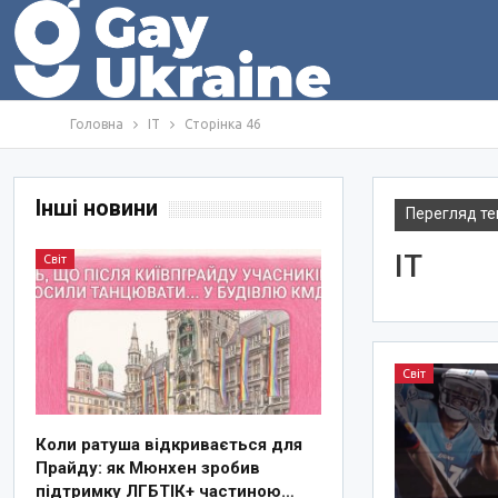
Головна
IT
Сторінка 46
Інші новини
Перегляд те
IT
Світ
Світ
Коли ратуша відкривається для
Прайду: як Мюнхен зробив
підтримку ЛГБТІК+ частиною…