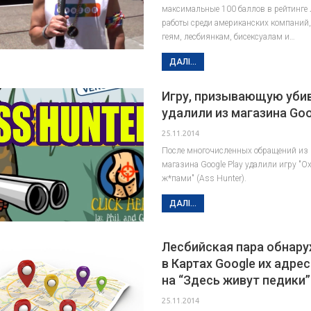
максимальные 100 баллов в рейтинге 
работы среди американских компаний
геям, лесбиянкам, бисексуалам и…
ДАЛІ...
Игру, призывающую убив
удалили из магазина Goo
25.11.2014
После многочисленных обращений из 
магазина Google Play удалили игру "О
ж*пами" (Ass Hunter).
ДАЛІ...
Лесбийская пара обнару
в Картах Google их адре
на “Здесь живут педики”
25.11.2014