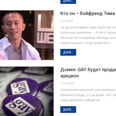
ДАЛІ...
Кто он – бойфренд Тима
5.11.2014
На прошлой неделе глава Apple Тим ку
публичное заявление – «Я гей и горжу
же после этого мировые таблоиды нач
предположения, кто же может быть…
ДАЛІ...
Домен .GAY будет прода
аукцион
17.10.2014
Опубликован результат рассмотрения
компания Dotgay LLC на домен .GAY на
представителем сообщества.
ДАЛІ...