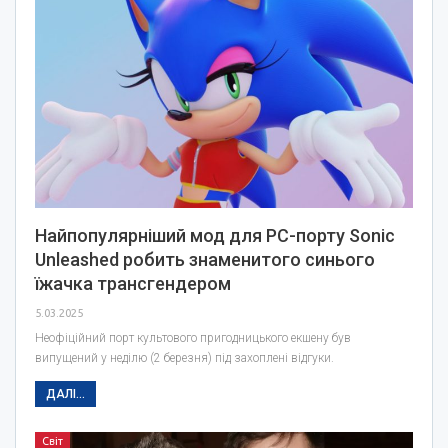
Найпопулярніший мод для PC-порту Sonic
Unleashed робить знаменитого синього
їжачка трансгендером
5.03.2025
Неофіційний порт культового пригодницького екшену був
випущений у неділю (2 березня) під захоплені відгуки.
ДАЛІ...
Світ