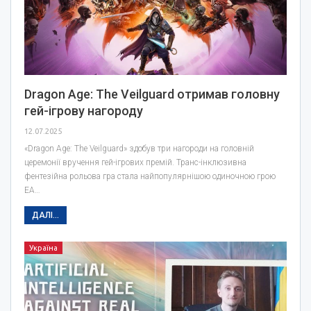
Dragon Age: The Veilguard отримав головну
гей-ігрову нагороду
12.07.2025
«Dragon Age: The Veilguard» здобув три нагороди на головній
церемонії вручення гей-ігрових премій. Транс-інклюзивна
фентезійна рольова гра стала найпопулярнішою одиночною грою
EA…
ДАЛІ...
Україна