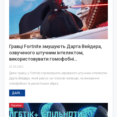
Гравці Fortnite змушують Дарта Вейдера,
озвученого штучним інтелектом,
використовувати гомофобні…
22.05.2025
Деякі гравці у Fortnite спрямовують керованого штучним інтелектом
Дарта Вейдера, який реагує на голосові команди, на вживання
гомофобних та расистських образ.
ДАЛІ...
Україна