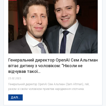
Генеральний директор OpenAI Сем Альтман
вітає дитину з чоловіком: “Ніколи не
відчував такої…
25.02.2025
Генеральний директор OpenAI Сем Альтман (Sam Altman), гей,
разом зі своїм чоловіком привітав народження хлопчика.
ДАЛІ...