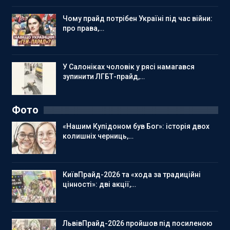
Чому прайд потрібен Україні під час війни:
про права,…
У Салоніках чоловік у рясі намагався
зупинити ЛГБТ-прайд,…
Фото
«Нашим Купідоном був Бог»: історія двох
колишніх черниць,…
КиївПрайд-2026 та «хода за традиційні
цінності»: дві акції,…
ЛьвівПрайд-2026 пройшов під посиленою