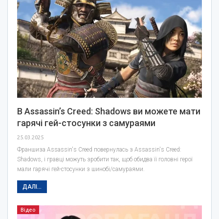
В Assassin’s Creed: Shadows ви можете мати
гарячі гей-стосунки з самураями
25.03.2025
Франшиза Assassin's Creed повернулась з Assassin's Creed:
Shadows, і гравці можуть зробити так, щоб обидва її головні герої
мали гарячі гей-стосунки з шинобі/самураями.
ДАЛІ...
Відео