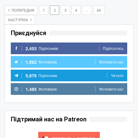
ПОПЕРЕДНЯ
1
2
3
4
…
46
НАСТУПНА
Приєднуйся
2,453
Підпісників
Підпісатись
1,562
Фоловерів
Фоловити нас
5,879
Підпісники
Читати
1,485
Фоловерів
Фоловити нас
Підтримай нас на Patreon