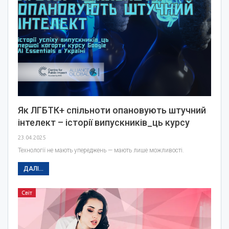
Як ЛГБТК+ спільноти опановують штучний
інтелект – історії випускників_ць курсу
23.04.2025
Технології не мають упереджень — мають лише можливості.
ДАЛІ...
Світ