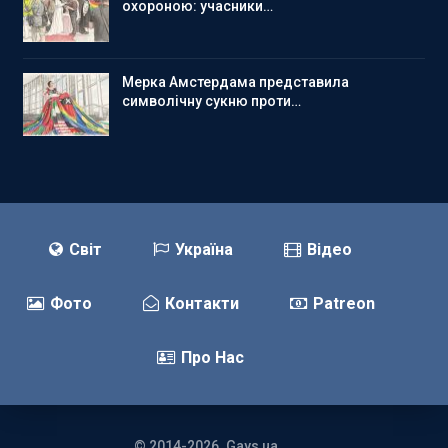
охороною: учасники…
Мерка Амстердама представила
символічну сукню проти…
Світ
Україна
Відео
Фото
Контакти
Patreon
Про Нас
© 2014-2026. Gays ua.