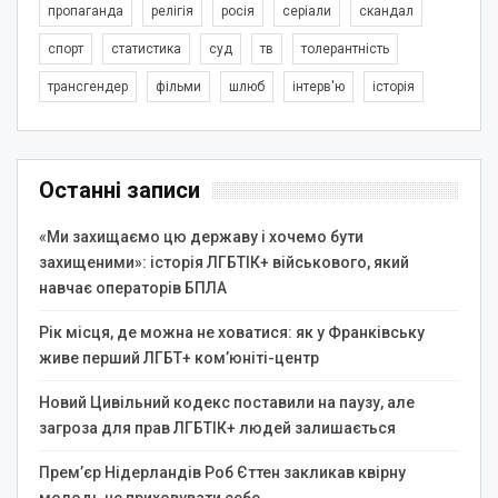
пропаганда
релігія
росія
серіали
скандал
спорт
статистика
суд
тв
толерантність
трансгендер
фільми
шлюб
інтерв'ю
історія
Останні записи
«Ми захищаємо цю державу і хочемо бути
захищеними»: історія ЛГБТІК+ військового, який
навчає операторів БПЛА
Рік місця, де можна не ховатися: як у Франківську
живе перший ЛГБТ+ ком’юніті-центр
Новий Цивільний кодекс поставили на паузу, але
загроза для прав ЛГБТІК+ людей залишається
Прем’єр Нідерландів Роб Єттен закликав квірну
молодь не приховувати себе