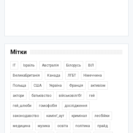
Мітки
IT
Ізраїль
Австралія
Білорусь
ВІЛ
ВеликаБританія
Канада
ЛГБТ
Німеччина
Польща
США
Україна
Франція
активізм
актори
батьківство
військовілгбт
гей
гей_шлюби
гомофобія
дослідження
законодавство
камінґ_аут
кримінал
лесбійки
медицина
музика
освіта
політика
прайд