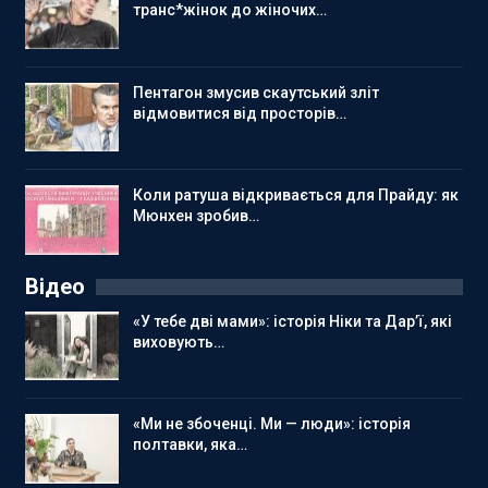
транс*жінок до жіночих…
Пентагон змусив скаутський зліт
відмовитися від просторів…
Коли ратуша відкривається для Прайду: як
Мюнхен зробив…
Відео
«У тебе дві мами»: історія Ніки та Дар’ї, які
виховують…
«Ми не збоченці. Ми — люди»: історія
полтавки, яка…