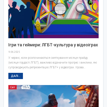
Ігри та геймери: ЛГБТ-культура у відеоіграх
9.06.2025
У червні, коли розпочинаються святкування місяця прайду
(місяця гордості ЛГБТ), важливо відзначити прогрес і виклики, які
супроводжують репрезентацію ЛГБТ+ у відеоіграх. Ігрова…
ДАЛІ...
Світ