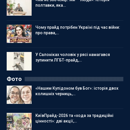
полтавки, яка…
Чому прайд потрібен Україні під час війни:
про права,…
У Салоніках чоловік у рясі намагався
зупинити ЛГБТ-прайд,…
Фото
«Нашим Купідоном був Бог»: історія двох
колишніх черниць,…
КиївПрайд-2026 та «хода за традиційні
цінності»: дві акції,…