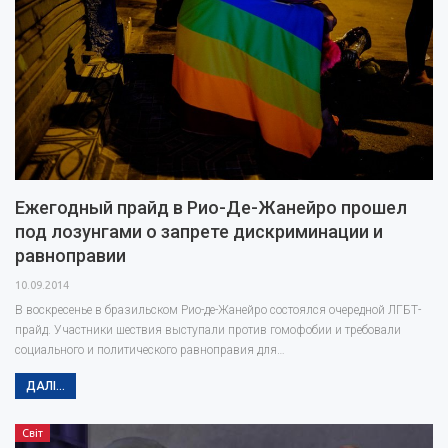
Ежегодный прайд в Рио-Де-Жанейро прошел
под лозунгами о запрете дискриминации и
равноправии
10.09.2014
В воскресенье в бразильском Рио-де-Жанейро состоялся очередной ЛГБТ-
прайд. Участники шествия выступали против гомофобии и требовали
социального и политического равноправия для…
ДАЛІ...
Світ