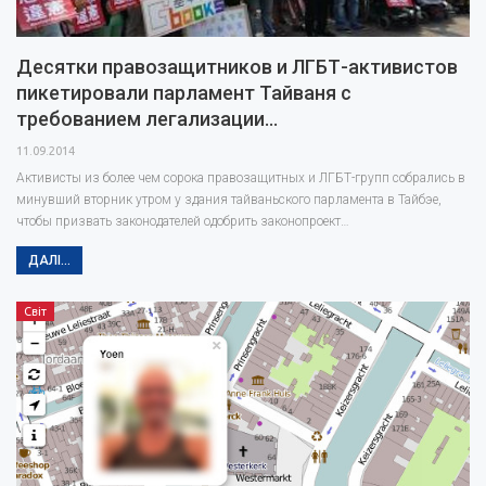
Десятки правозащитников и ЛГБТ-активистов
пикетировали парламент Тайваня с
требованием легализации…
11.09.2014
Активисты из более чем сорока правозащитных и ЛГБТ-групп собрались в
минувший вторник утром у здания тайваньского парламента в Тайбэе,
чтобы призвать законодателей одобрить законопроект…
ДАЛІ...
Світ