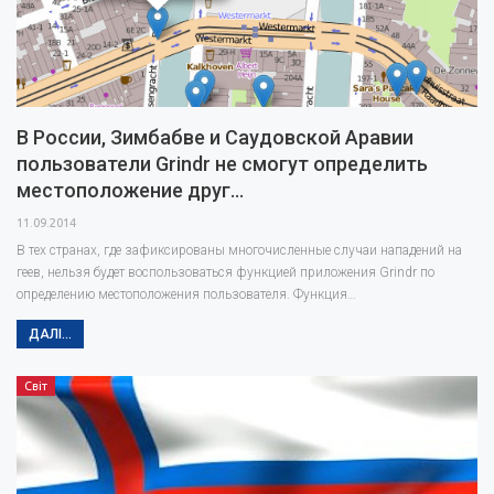
В России, Зимбабве и Саудовской Аравии
пользователи Grindr не смогут определить
местоположение друг…
11.09.2014
В тех странах, где зафиксированы многочисленные случаи нападений на
геев, нельзя будет воспользоваться функцией приложения Grindr по
определению местоположения пользователя. Функция…
ДАЛІ...
Світ