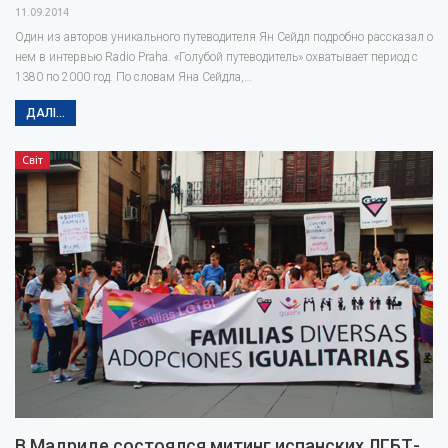
11.09.2014
Один из авторов уникального путеводителя Ян Сейдл подробно рассказал о
нем в интервью Radio Praha. «Голубой путеводитель» охватывает период с
1380 по 2000 год. По словам Яна Сейдла,…
ДАЛІ...
Світ
В Мадриде состоялся митинг испанских ЛГБТ-