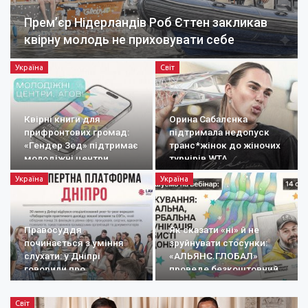
Прем’єр Нідерландів Роб Єттен закликав
квірну молодь не приховувати себе
Україна
Світ
Квірні книги для
Орина Сабалєнка
прифронтових громад:
підтримала недопуск
«Гендер Зед» підтримає
транс*жінок до жіночих
молодіжні центри
турнірів WTA
Україна
Україна
Правосуддя
Як сказати «ні» й не
починається з уміння
зруйнувати стосунки:
слухати: у Дніпрі
«АЛЬЯНС.ГЛОБАЛ»
говорили про
проведе безкоштовний
документування
вебінар про…
воєнних злочинів
Світ