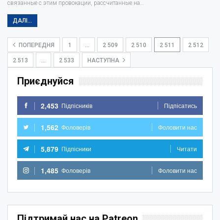
связанные с этим провокации, рассчитанные на…
ДАЛІ...
ПОПЕРЕДНЯ
1
…
2 509
2 510
2 511
2 512
2 513
…
2 533
НАСТУПНА
Приєднуйся
2,453
Підпісників
Підпісатись
1,562
Фоловерів
Фоловити нас
5,879
Підпісники
Читати
1,485
Фоловерів
Фоловити нас
Підтримай нас на Patreon