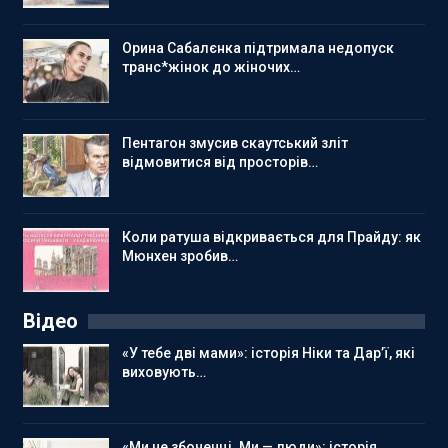
Орина Сабалєнка підтримала недопуск
транс*жінок до жіночих…
Пентагон змусив скаутський зліт
відмовитися від просторів…
Коли ратуша відкривається для Прайду: як
Мюнхен зробив…
Відео
«У тебе дві мами»: історія Ніки та Дар’ї, які
виховують…
«Ми не збоченці. Ми — люди»: історія