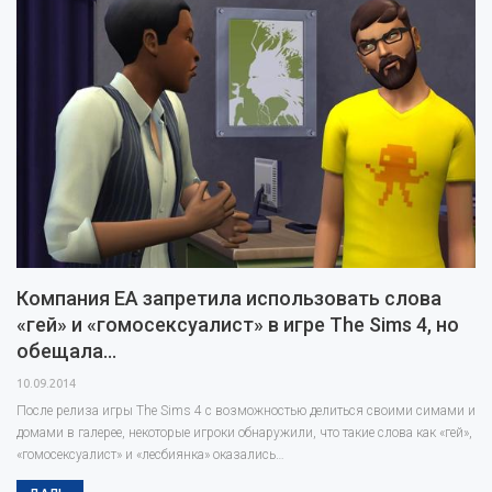
Компания EA запретила использовать слова
«гей» и «гомосексуалист» в игре The Sims 4, но
обещала…
10.09.2014
После релиза игры The Sims 4 с возможностью делиться своими симами и
домами в галерее, некоторые игроки обнаружили, что такие слова как «гей»,
«гомосексуалист» и «лесбиянка» оказались…