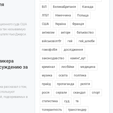
ля
ВІЛ
ВеликаБританія
Канада
и
ЛГБТ
Німеччина
Польща
США
Україна
Франція
яционного суда США
на так называемую
активізм
актори
батьківство
 штате Нью-Джерси.
військовілгбт
гей
гей_шлюби
гомофобія
дослідження
законодавство
камінґ_аут
ликера
осуждению за
кримінал
лесбійки
медицина
музика
освіта
політика
прайд
пропаганда
релігія
ка рассказал о том,
используют
росія
серіали
скандал
спорт
ей, подозреваемых в
статистика
суд
тв
толерантність
трансгендер