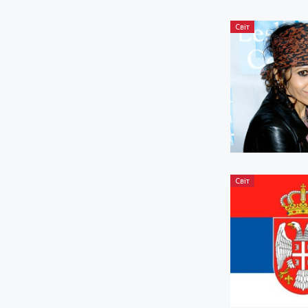
Світ
Світ