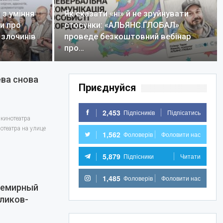
з уміння
Як сказати «ні» й не зруйнувати
ли про
стосунки: «АЛЬЯНС.ГЛОБАЛ»
 злочинів
проведе безкоштовний вебінар
про…
ева снова
Приєднуйся
2,453
Підпісників
Підпісатись
 кинотеатра
отеатра на улице
1,562
Фоловерів
Фоловити нас
5,879
Підпісники
Читати
1,485
Фоловерів
Фоловити нас
семирный
ликов-