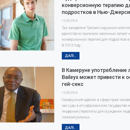
конверсионную терапию д
подростков в Нью-Джерс
15.09.2014
Три заседателя Третьего окружного апелл
единогласно признали законным запрет 
конверсионную терапию для подростков в
В 2013 году…
ДАЛІ...
В Камеруне употребление 
Baileys может привести к 
гей-секс
15.09.2014
Камерунский адвокат в сфере прав челове
как суды в его африканском государстве 
гендерные стереотипы для осуждения люд
гомосексуальных…
ДАЛІ...