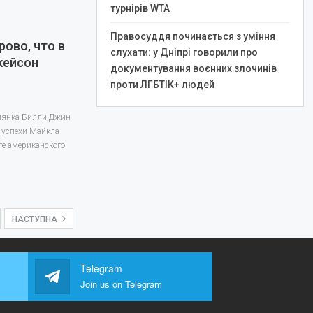
турнірів WTA
Правосуддя починається з уміння
рово, что в
слухати: у Дніпрі говорили про
жейсон
документування воєнних злочинів
проти ЛГБТІК+ людей
биянка Билли Джин
а успехи Майкла
ге американского
НАСТУПНА
Telegram
Join us on Telegram