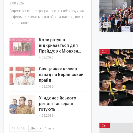
3.08.2026
Європейська інтеграція — це не набір зручних
реформ, із якого можна обрати лише ті, що не
викликають…
Коли ратуша
відкривається для
Прайду: як Мюнхен…
Світ
4.08.2026
Священник назвав
напад на Берлінський
прайд…
4.08.2026
У індонезійського
регіоні Тангеранг
готують…
4.08.2026
Світ
НАЗАД
ДАЛІ
1 из 7