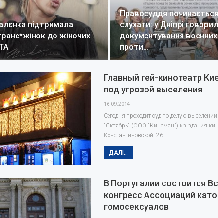
Правосуддя починається 
алєнка підтримала
слухати: у Дніпрі говори
транс*жінок до жіночих
документування воєнних
WTA
проти…
Главный гей-кинотеатр Ки
под угрозой выселения
16.09.2014
Сегодня проходит суд по делу о выселении
"Октябрь" (ООО "Киноман") из здания кин
Константиновской, 26.
ДАЛІ...
В Португалии состоится В
конгресс Ассоциаций като
гомосексуалов