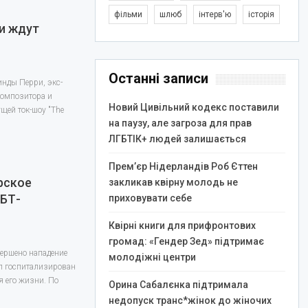
фільми
шлюб
інтерв'ю
історія
ри ждут
Останні записи
инды Перри, экс-
композитора и
Новий Цивільний кодекс поставили
ущей ток-шоу "The
на паузу, але загроза для прав
ЛГБТІК+ людей залишається
Прем’єр Нідерландів Роб Єттен
рское
закликав квірну молодь не
ГБТ-
приховувати себе
Квірні книги для прифронтових
громад: «Гендер Зед» підтримає
вершено нападение
молодіжні центри
ыл госпитализирован
 его жизни. По
Орина Сабалєнка підтримала
недопуск транс*жінок до жіночих