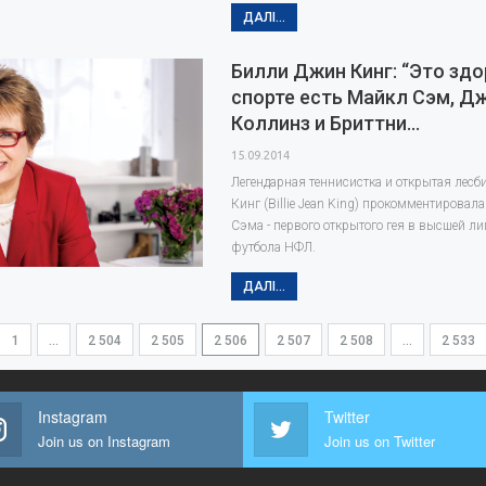
ДАЛІ...
Билли Джин Кинг: “Это здо
спорте есть Майкл Сэм, Д
Коллинз и Бриттни…
15.09.2014
Легендарная теннисистка и открытая лес
Кинг (Billie Jean King) прокомментировал
Сэма - первого открытого гея в высшей ли
футбола НФЛ.
ДАЛІ...
1
…
2 504
2 505
2 506
2 507
2 508
…
2 533
Instagram
Twitter
Join us on Instagram
Join us on Twitter