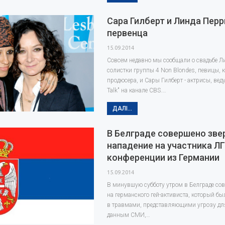
Сара Гилберт и Линда Пер
первенца
15.09.2014
Совсем недавно мы сообщали о свадьбе Л
солистки группы 4 Non Blondes, певицы, 
продюсера, и Сары Гилберт - актрисы, вед
Talk" на канале CBS.…
ДАЛІ...
В Белграде совершено зве
нападение на участника Л
конференции из Германии
15.09.2014
В минувшую субботу утром в Белграде со
на германского гей-активиста, который б
в травмами, представляющими угрозу для
данным СМИ,…