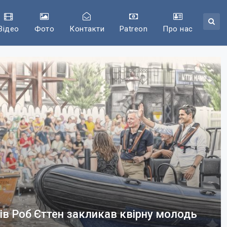
Відео
Фото
Контакти
Patreon
Про нас
ів Роб Єттен закликав квірну молодь