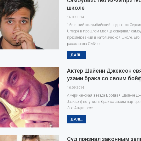
самоубийство из-за прите
школе
16.09.2014
16-летний колумбийский подросток Серхио 
Urrego) в прошлом месяце совершил само
преследований в католической школе. Его 
рассказала СМИ о…
ДАЛІ...
Актер Шайенн Джексон св
узами брака со своим бо
16.09.2014
Американская звезда Бродвея Шайенн Дж
Jackson) вступил в брак со своим партеро
Лос-Анджелесе.
ДАЛІ...
Суд признал законным зап