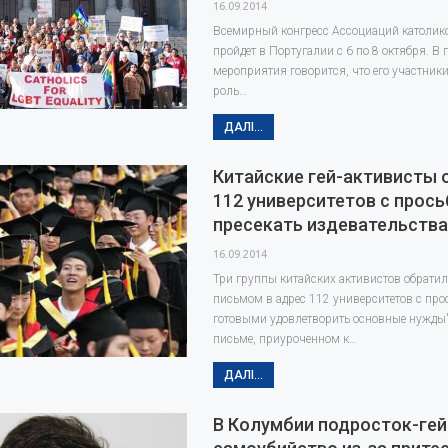
16.09.2014
Всемирный конгресс Ассоциаций католико
пройдет в Португалии с 6 по 8 октября. В 
мероприятия говорится, что его участник
роль…
ДАЛІ...
Китайские гей-активисты 
112 университетов с прос
пресекать издевательства
16.09.2014
Три группы китайских активистов обрати
письмом в адрес 112 университетов с про
готовыми удовлетворить основные нужды"
письме, приуроченном к…
ДАЛІ...
В Колумбии подросток-ге