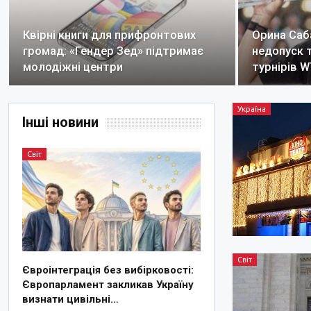
Квірні книги для прифронтових
Орина Саб
громад: «Гендер Зед» підтримає
недопуск 
молодіжні центри
турнірів 
Україна
Інші новини
Світ
Світ
Євроінтеграція без вибірковості:
Європарламент закликав Україну
визнати цивільні…