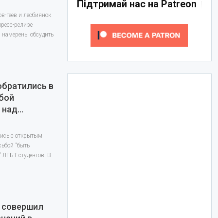
Підтримай нас на Patreon
в-геев и лесбиянок
пресс-релизе
и намерены обсудить
обратились в
ьбой
 над…
лись с открытым
сьбой "быть
 ЛГБТ-студентов. В
й совершил