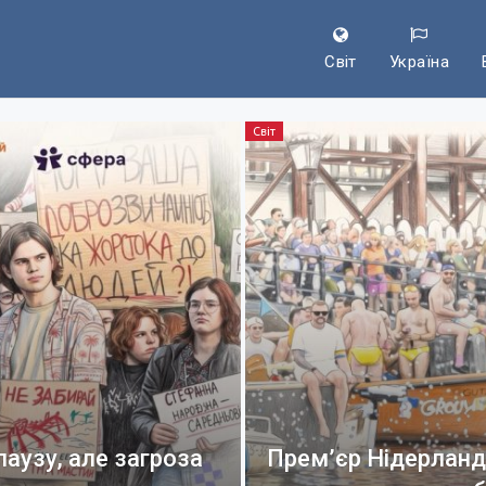
Світ
Україна
Світ
аузу, але загроза
Прем’єр Нідерланд