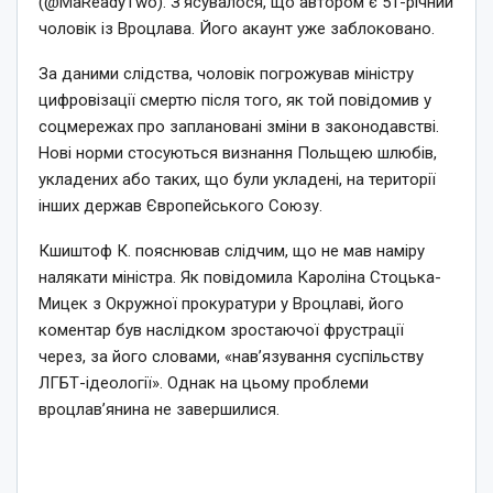
(@MaReadyTwo). З’ясувалося, що автором є 51-річний
чоловік із Вроцлава. Його акаунт уже заблоковано.
За даними слідства, чоловік погрожував міністру
цифровізації смертю після того, як той повідомив у
соцмережах про заплановані зміни в законодавстві.
Нові норми стосуються визнання Польщею шлюбів,
укладених або таких, що були укладені, на території
інших держав Європейського Союзу.
Кшиштоф К. пояснював слідчим, що не мав наміру
налякати міністра. Як повідомила Кароліна Стоцька-
Мицек з Окружної прокуратури у Вроцлаві, його
коментар був наслідком зростаючої фрустрації
через, за його словами, «нав’язування суспільству
ЛГБТ-ідеології». Однак на цьому проблеми
вроцлав’янина не завершилися.