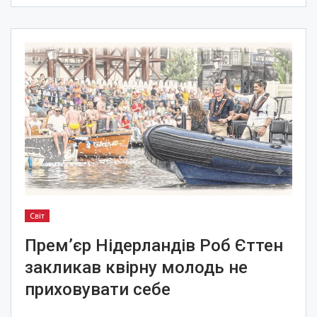
Світ
Прем’єр Нідерландів Роб Єттен
закликав квірну молодь не
приховувати себе