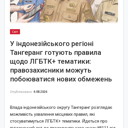
Світ
У індонезійського регіоні
Тангеранг готують правила
щодо ЛГБТК+ тематики:
правозахисники можуть
побоюватися нових обмежень
Опубліковано
4.08.2026
Влада індонезійського округу Тангеранг розглядає
можливість ухвалення місцевих правил, які
стосуватимуться ЛГБТК+ тематики. Йдеться про