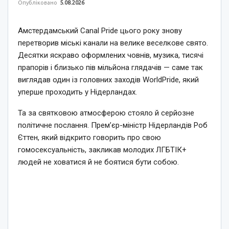
Опубліковано
5.08.2026
Амстердамський Canal Pride цього року знову
перетворив міські канали на велике веселкове свято.
Десятки яскраво оформлених човнів, музика, тисячі
прапорів і близько пів мільйона глядачів — саме так
виглядав один із головних заходів WorldPride, який
уперше проходить у Нідерландах.
Та за святковою атмосферою стояло й серйозне
політичне послання. Прем’єр-міністр Нідерландів Роб
Єттен, який відкрито говорить про свою
гомосексуальність, закликав молодих ЛГБТІК+
людей не ховатися й не боятися бути собою.