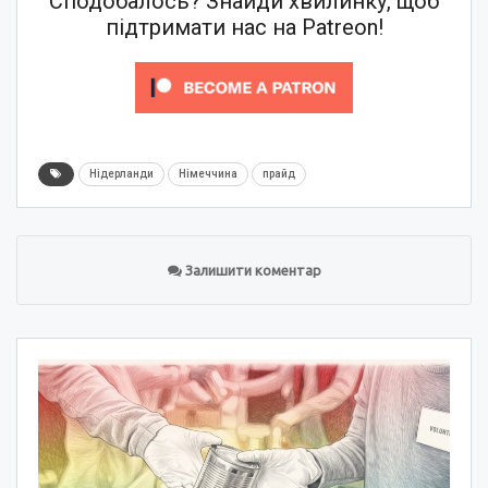
Сподобалось? Знайди хвилинку, щоб
підтримати нас на Patreon!
Нідерланди
Німеччина
прайд
Залишити коментар