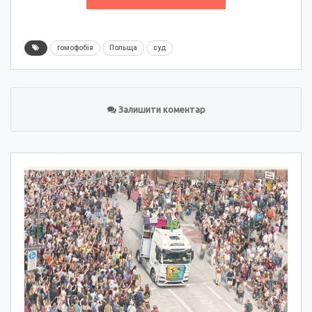
гомофобія
Польща
суд
Залишити коментар