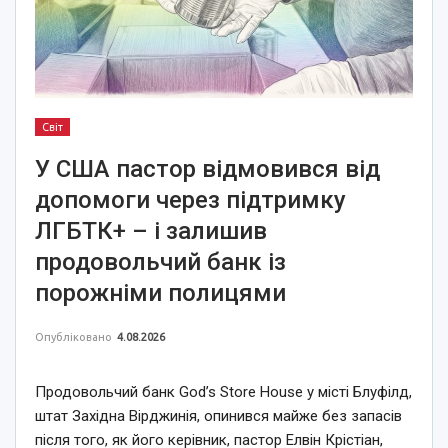
Світ
У США пастор відмовився від
допомоги через підтримку
ЛГБТК+ – і залишив
продовольчий банк із
порожніми полицями
Опубліковано
4.08.2026
Продовольчий банк God’s Store House у місті Блуфілд,
штат Західна Вірджинія, опинився майже без запасів
після того, як його керівник, пастор Елвін Крістіан,