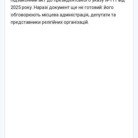
підзаконний акт до президентського указу №111 від
2025 року. Наразі документ ще не готовий: його
обговорюють місцева адміністрація, депутати та
представники релігійних організацій.