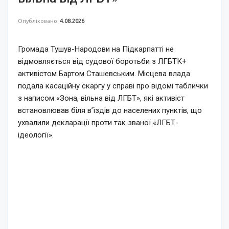
Опубліковано
4.08.2026
Громада Тушув-Народови на Підкарпатті не
відмовляється від судової боротьби з ЛГБТК+
активістом Бартом Сташевським. Місцева влада
подала касаційну скаргу у справі про відомі таблички
з написом «Зона, вільна від ЛГБТ», які активіст
встановлював біля в’їздів до населених пунктів, що
ухвалили декларації проти так званої «ЛГБТ-
ідеології».