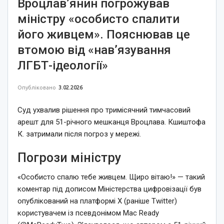
Вроцлав’янин погрожував
міністру «особисто спалити
його живцем». Пояснював це
втомою від «нав’язування
ЛГБТ-ідеології»
Опубліковано
3.02.2026
Суд ухвалив рішення про тримісячний тимчасовий
арешт для 51-річного мешканця Вроцлава. Кшиштофа
К. затримали після погроз у мережі.
Погрози міністру
«Особисто спалю тебе живцем. Щиро вітаю!» — такий
коментар під дописом Міністерства цифровізації був
опублікований на платформі X (раніше Twitter)
користувачем із псевдонімом Mac Ready