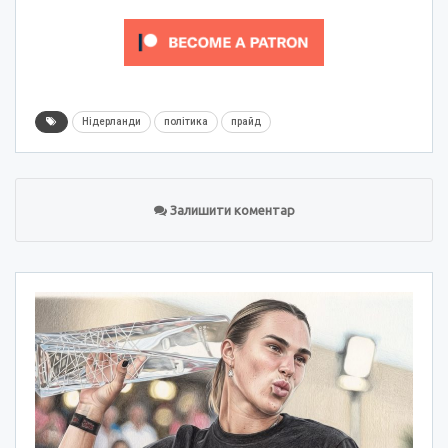
Нідерланди
політика
прайд
Залишити коментар