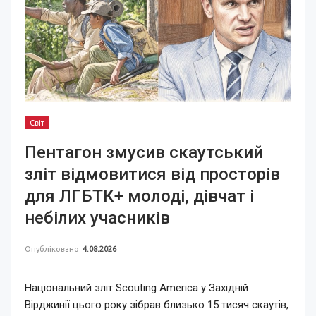
Світ
Пентагон змусив скаутський
зліт відмовитися від просторів
для ЛГБТК+ молоді, дівчат і
небілих учасників
Опубліковано
4.08.2026
Національний зліт Scouting America у Західній
Вірджинії цього року зібрав близько 15 тисяч скаутів,