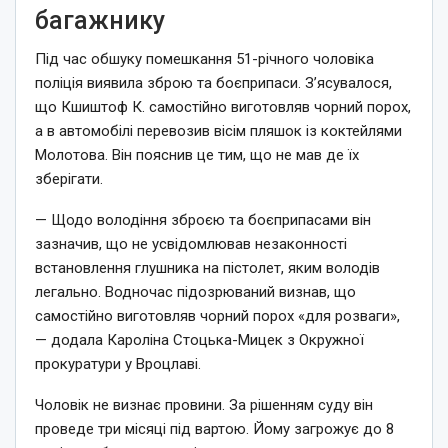
багажнику
Під час обшуку помешкання 51-річного чоловіка
поліція виявила зброю та боєприпаси. З’ясувалося,
що Кшиштоф К. самостійно виготовляв чорний порох,
а в автомобілі перевозив вісім пляшок із коктейлями
Молотова. Він пояснив це тим, що не мав де їх
зберігати.
— Щодо володіння зброєю та боєприпасами він
зазначив, що не усвідомлював незаконності
встановлення глушника на пістолет, яким володів
легально. Водночас підозрюваний визнав, що
самостійно виготовляв чорний порох «для розваги»,
— додала Кароліна Стоцька-Мицек з Окружної
прокуратури у Вроцлаві.
Чоловік не визнає провини. За рішенням суду він
проведе три місяці під вартою. Йому загрожує до 8