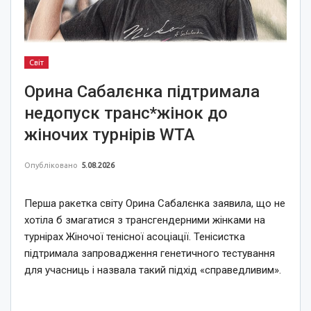
Світ
Орина Сабалєнка підтримала
недопуск транс*жінок до
жіночих турнірів WTA
Опубліковано
5.08.2026
Перша ракетка світу Орина Сабалєнка заявила, що не
хотіла б змагатися з трансгендерними жінками на
турнірах Жіночої тенісної асоціації. Тенісистка
підтримала запровадження генетичного тестування
для учасниць і назвала такий підхід «справедливим».