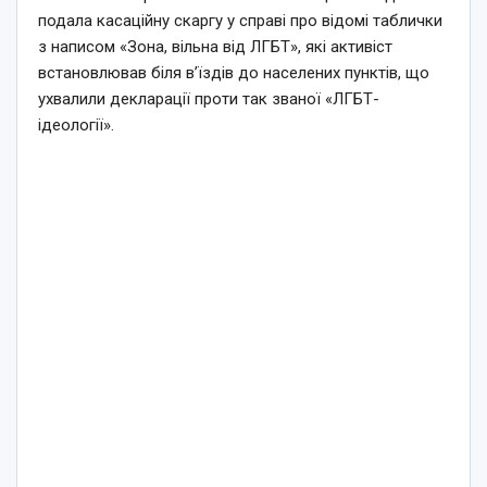
подала касаційну скаргу у справі про відомі таблички
з написом «Зона, вільна від ЛГБТ», які активіст
встановлював біля в’їздів до населених пунктів, що
ухвалили декларації проти так званої «ЛГБТ-
ідеології».