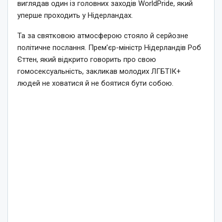
виглядав один із головних заходів WorldPride, який
уперше проходить у Нідерландах.
Та за святковою атмосферою стояло й серйозне
політичне послання. Прем’єр-міністр Нідерландів Роб
Єттен, який відкрито говорить про свою
гомосексуальність, закликав молодих ЛГБТІК+
людей не ховатися й не боятися бути собою.