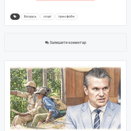
Білорусь
спорт
трансфобія
Залишити коментар