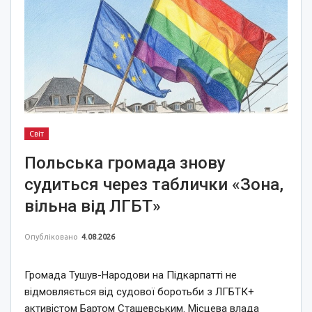
Світ
Польська громада знову
судиться через таблички «Зона,
вільна від ЛГБТ»
Опубліковано
4.08.2026
Громада Тушув-Народови на Підкарпатті не
відмовляється від судової боротьби з ЛГБТК+
активістом Бартом Сташевським. Місцева влада