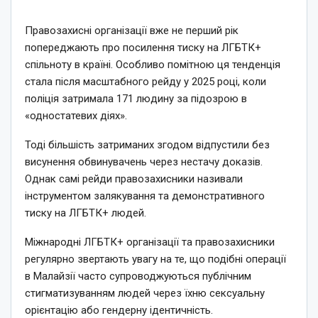
Правозахисні організації вже не перший рік
попереджають про посилення тиску на ЛГБТК+
спільноту в країні. Особливо помітною ця тенденція
стала після масштабного рейду у 2025 році, коли
поліція затримала 171 людину за підозрою в
«одностатевих діях».
Тоді більшість затриманих згодом відпустили без
висунення обвинувачень через нестачу доказів.
Однак самі рейди правозахисники називали
інструментом залякування та демонстративного
тиску на ЛГБТК+ людей.
Міжнародні ЛГБТК+ організації та правозахисники
регулярно звертають увагу на те, що подібні операції
в Малайзії часто супроводжуються публічним
стигматизуванням людей через їхню сексуальну
орієнтацію або гендерну ідентичність.