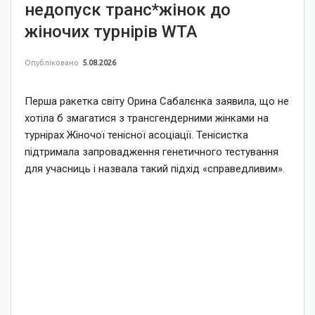
недопуск транс*жінок до
жіночих турнірів WTA
Опубліковано
5.08.2026
Перша ракетка світу Орина Сабалєнка заявила, що не
хотіла б змагатися з трансгендерними жінками на
турнірах Жіночої тенісної асоціації. Тенісистка
підтримала запровадження генетичного тестування
для учасниць і назвала такий підхід «справедливим».