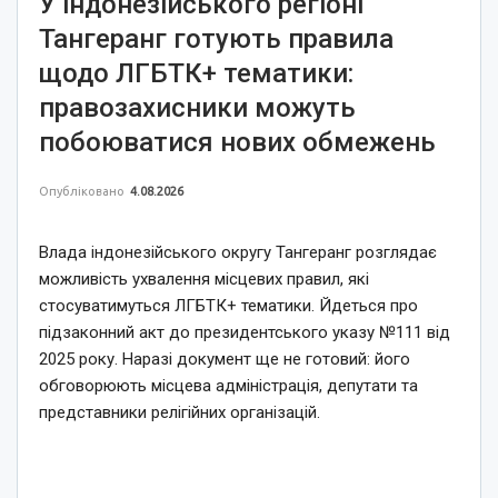
У індонезійського регіоні
Тангеранг готують правила
щодо ЛГБТК+ тематики:
правозахисники можуть
побоюватися нових обмежень
Опубліковано
4.08.2026
Влада індонезійського округу Тангеранг розглядає
можливість ухвалення місцевих правил, які
стосуватимуться ЛГБТК+ тематики. Йдеться про
підзаконний акт до президентського указу №111 від
2025 року. Наразі документ ще не готовий: його
обговорюють місцева адміністрація, депутати та
представники релігійних організацій.