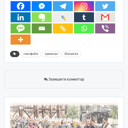
гомофобія
кримінал
Малайзія
Залишити коментар