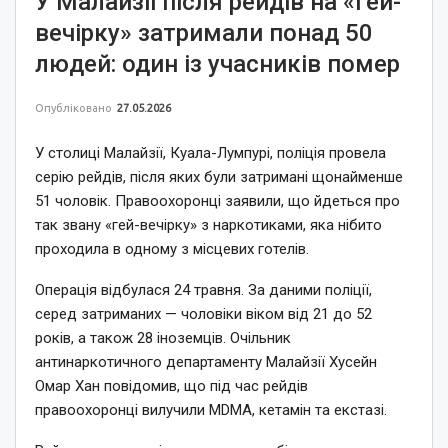
У Малайзії після рейдів на «гей-
вечірку» затримали понад 50
людей: один із учасників помер
Опубліковано
27.05.2026
У столиці Малайзії, Куала-Лумпурі, поліція провела
серію рейдів, після яких були затримані щонайменше
51 чоловік. Правоохоронці заявили, що йдеться про
так звану «гей-вечірку» з наркотиками, яка нібито
проходила в одному з місцевих готелів.
Операція відбулася 24 травня. За даними поліції,
серед затриманих — чоловіки віком від 21 до 52
років, а також 28 іноземців. Очільник
антинаркотичного департаменту Малайзії Хусейн
Омар Хан повідомив, що під час рейдів
правоохоронці вилучили MDMA, кетамін та екстазі.