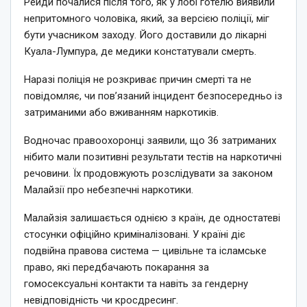
Рейди почалися після того, як у лобі готелю виявили
непритомного чоловіка, який, за версією поліції, міг
бути учасником заходу. Його доставили до лікарні
Куала-Лумпура, де медики констатували смерть.
Наразі поліція не розкриває причин смерті та не
повідомляє, чи пов’язаний інцидент безпосередньо із
затриманими або вживанням наркотиків.
Водночас правоохоронці заявили, що 36 затриманих
нібито мали позитивні результати тестів на наркотичні
речовини. Їх продовжують розслідувати за законом
Малайзії про небезпечні наркотики.
Малайзія залишається однією з країн, де одностатеві
стосунки офіційно криміналізовані. У країні діє
подвійна правова система — цивільне та ісламське
право, які передбачають покарання за
гомосексуальні контакти та навіть за гендерну
невідповідність чи кросдресинг.