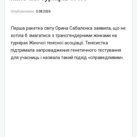
Опубліковано
5.08.2026
Перша ракетка світу Орина Сабалєнка заявила, що не
хотіла б змагатися з трансгендерними жінками на
турнірах Жіночої тенісної асоціації. Тенісистка
підтримала запровадження генетичного тестування
для учасниць і назвала такий підхід «справедливим».