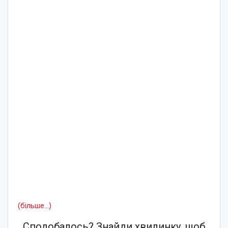
(більше…)
Сподобалось? Знайди хвилинку, щоб