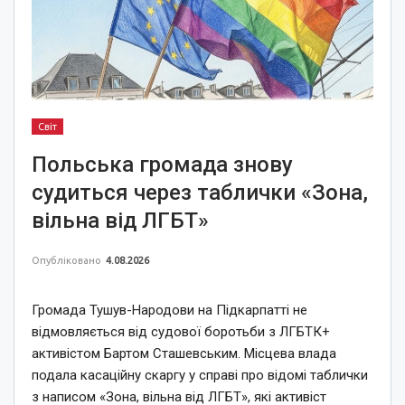
Світ
Польська громада знову
судиться через таблички «Зона,
вільна від ЛГБТ»
Опубліковано
4.08.2026
Громада Тушув-Народови на Підкарпатті не
відмовляється від судової боротьби з ЛГБТК+
активістом Бартом Сташевським. Місцева влада
подала касаційну скаргу у справі про відомі таблички
з написом «Зона, вільна від ЛГБТ», які активіст