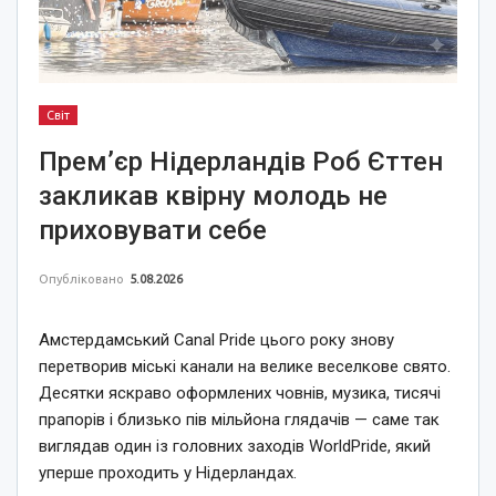
Світ
Прем’єр Нідерландів Роб Єттен
закликав квірну молодь не
приховувати себе
Опубліковано
5.08.2026
Амстердамський Canal Pride цього року знову
перетворив міські канали на велике веселкове свято.
Десятки яскраво оформлених човнів, музика, тисячі
прапорів і близько пів мільйона глядачів — саме так
виглядав один із головних заходів WorldPride, який
уперше проходить у Нідерландах.