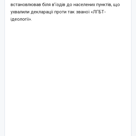
встановлював біля в’їздів до населених пунктів, що
ухвалили декларації проти так званої «ЛГБТ-
ідеології».