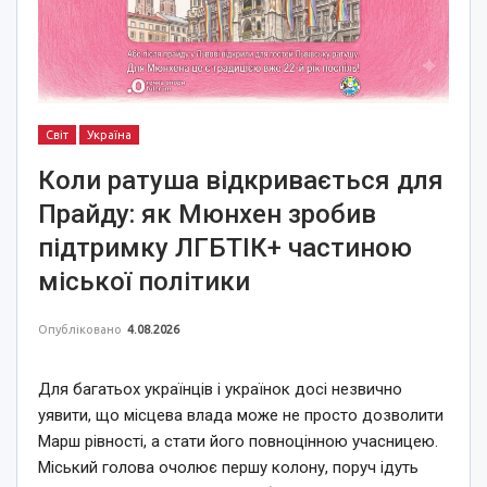
Світ
Україна
Коли ратуша відкривається для
Прайду: як Мюнхен зробив
підтримку ЛГБТІК+ частиною
міської політики
Опубліковано
4.08.2026
Для багатьох українців і українок досі незвично
уявити, що місцева влада може не просто дозволити
Марш рівності, а стати його повноцінною учасницею.
Міський голова очолює першу колону, поруч ідуть