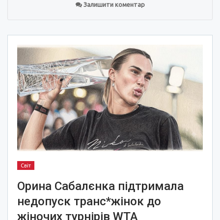
Залишити коментар
Світ
Орина Сабалєнка підтримала
недопуск транс*жінок до
жіночих турнірів WTA