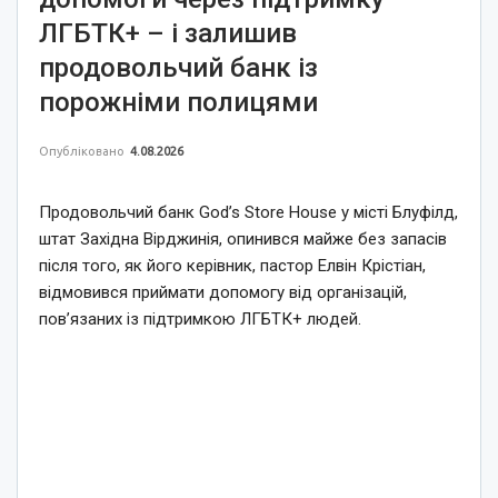
ЛГБТК+ – і залишив
продовольчий банк із
порожніми полицями
Опубліковано
4.08.2026
Продовольчий банк God’s Store House у місті Блуфілд,
штат Західна Вірджинія, опинився майже без запасів
після того, як його керівник, пастор Елвін Крістіан,
відмовився приймати допомогу від організацій,
пов’язаних із підтримкою ЛГБТК+ людей.