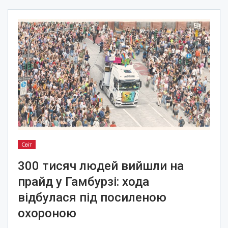
Світ
300 тисяч людей вийшли на
прайд у Гамбурзі: хода
відбулася під посиленою
охороною