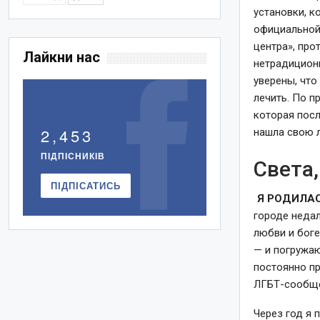
установки, 
официальной 
центра», про
Лайкни нас
нетрадиционн
уверены, что
лечить. По п
которая посл
2,453
нашла свою 
ПІДПІСНИКІВ
Света,
ПІДПІСАТИСЬ
Я РОДИЛАС
городе недал
любви и боге
— и погружаю
постоянно п
ЛГБТ-сообще
Через год я 