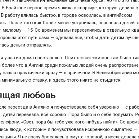
и «нет»: закончила интенсивные месячные курсы, но что это тако
. В Брайтоне первое время я жила в квартире, которую делила с
 В работу влилась быстро, в городе освоилась, в английском
сь. После того как более-менее устроилась, перевезла детей: 
т, мелкому — 15. Со временем мы переселились в отдельную ква
 прошла этот путь сама — сделала всё, чтобы дать детям лучше
ась деньги отправлять.
я ушла из дома престарелых. Психологически мне там было тя
м более что в Англии среди пожилых людей очень распростране
 нашла практически сразу — в прачечной. В Великобритании м
 минимальную ставку, и здесь этого никто не стыдится.
ящая любовь
сле переезда в Англию я почувствовала себя уверенно — с раб
, детей перевезла, всё хорошо. Пора было и о себе подумать. 
телефону: «Свет, пора бы тебе уже кого-нибудь найти». Со врем
лись люди, к которым я почувствовала искреннюю симпатию — 
нщины. Я не сразу бросалась в омут с головой, а исследовала 