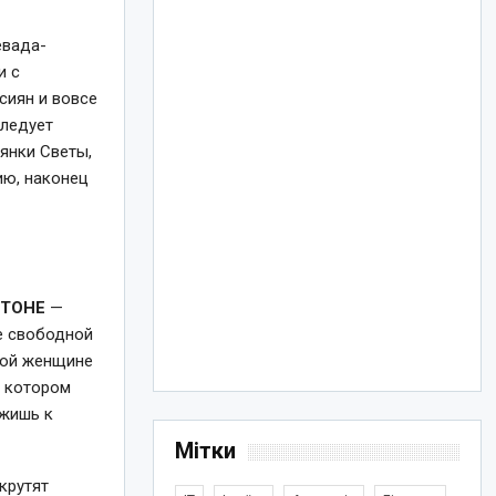
евада-
и с
сиян и вовсе
следует
иянки Светы,
ию, наконец
ЙТОНЕ
—
те свободной
имой женщине
в котором
ежишь к
Мітки
крутят