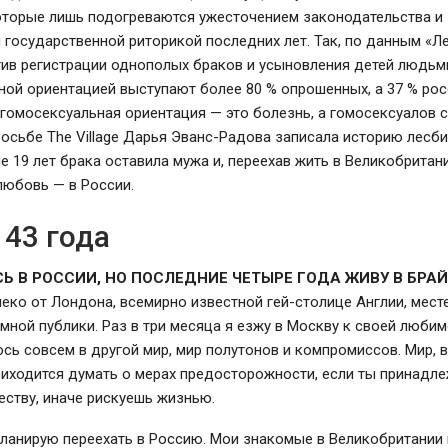
которые лишь подогреваются ужесточением законодательства и
государственной риторикой последних лет. Так, по данным «Л
тив регистрации однополых браков и усыновления детей людьм
ой ориентацией выступают более 80 % опрошенных, а 37 % рос
 гомосексуальная ориентация — это болезнь, а гомосексуалов 
росьбе The Village Дарья Эванс-Радова записала историю лесб
е 19 лет брака оставила мужа и, переехав жить в Великобритан
любовь — в России.
 43 года
Ь В РОССИИ, НО ПОСЛЕДНИЕ ЧЕТЫРЕ ГОДА ЖИВУ В БРА
еко от Лондона, всемирно известной гей-столице Англии, мес
мной публики. Раз в три месяца я езжу в Москву к своей люб
сь совсем в другой мир, мир полутонов и компромиссов. Мир, 
риходится думать о мерах предосторожности, если ты принадл
ству, иначе рискуешь жизнью.
планирую переехать в Россию. Мои знакомые в Великобритании 