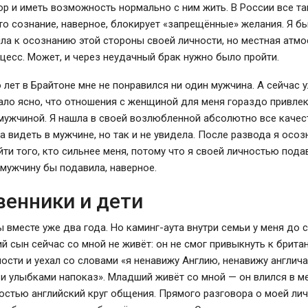
р и иметь возможность нормально с ним жить. В России все та
то сознание, наверное, блокирует «запрещённые» желания. Я бы
шла к осознанию этой стороны своей личности, но местная атм
цесс. Может, и через неудачный брак нужно было пройти.
 лет в Брайтоне мне не понравился ни один мужчина. А сейчас 
ало ясно, что отношения с женщиной для меня гораздо привлек
мужчиной. Я нашла в своей возлюбленной абсолютно все качес
а видеть в мужчине, но так и не увидела. После развода я осоз
йти того, кто сильнее меня, потому что я своей личностью пода
мужчину бы подавила, наверное.
венники и дети
 вместе уже два года. Но каминг-аута внутри семьи у меня до с
й сын сейчас со мной не живёт: он не смог привыкнуть к брита
ости и уехал со словами «я ненавижу Англию, ненавижу англича
и улыбками напоказ». Младший живёт со мной — он влился в м
ностью английский круг общения. Прямого разговора о моей ли