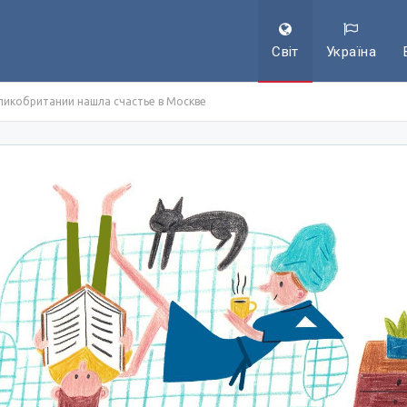
Світ
Україна
еликобритании нашла счастье в Москве