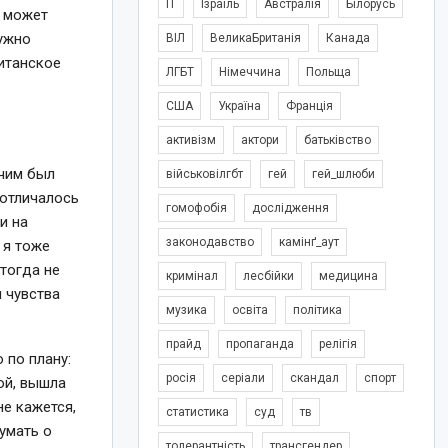
IT
Ізраїль
Австралія
Білорусь
е может
нужно
ВІЛ
ВеликаБританія
Канада
ританское
ЛГБТ
Німеччина
Польща
США
Україна
Франція
активізм
актори
батьківство
тчим был
військовілгбт
гей
гей_шлюби
 отличалось
гомофобія
дослідження
и на
законодавство
камінґ_аут
 я тоже
тогда не
кримінал
лесбійки
медицина
и чувства
музика
освіта
політика
прайд
пропаганда
релігія
 по плану:
росія
серіали
скандал
спорт
ой, вышла
не кажется,
статистика
суд
тв
думать о
толерантність
трансгендер