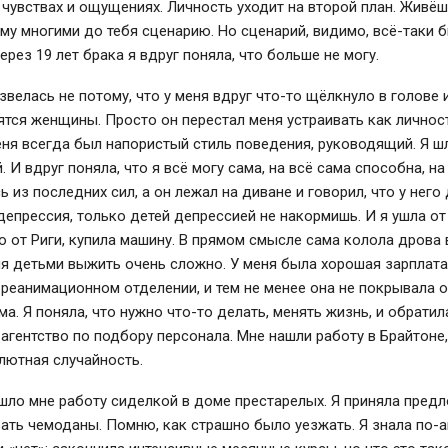
чувствах и ощущениях. Личность уходит на второй план. Живёш
у многими до тебя сценарию. Но сценарий, видимо, всё-таки б
ерез 19 лет брака я вдруг поняла, что больше не могу.
звелась не потому, что у меня вдруг что-то щёлкнуло в голове и
ятся женщины. Просто он перестал меня устраивать как личност
еня всегда был напористый стиль поведения, руководящий. Я ш
. И вдруг поняла, что я всё могу сама, на всё сама способна, на
ь из последних сил, а он лежал на диване и говорил, что у него
 депрессия, только детей депрессией не накормишь. И я ушла от
 от Риги, купила машину. В прямом смысле сама колола дрова 
я детьми выжить очень сложно. У меня была хорошая зарплат
реанимационном отделении, и тем не менее она не покрывала 
а. Я поняла, что нужно что-то делать, менять жизнь, и обратил
агентство по подбору персонала. Мне нашли работу в Брайтоне,
лютная случайность.
шло мне работу сиделкой в доме престарелых. Я приняла пред
ать чемоданы. Помню, как страшно было уезжать. Я знала по-