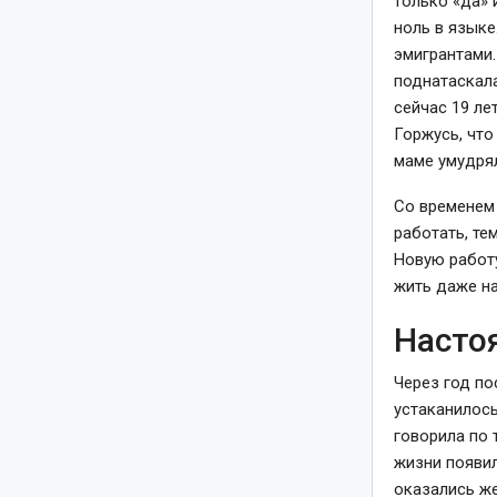
только «да» 
ноль в языке
эмигрантами.
поднатаскала
сейчас 19 ле
Горжусь, что
маме умудрял
Со временем 
работать, те
Новую работу
жить даже на
Насто
Через год по
устаканилось
говорила по 
жизни появи
оказались же