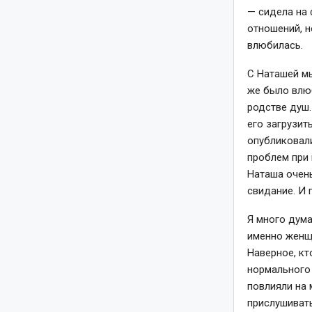
— сидела на
отношений, н
влюбилась.
С Наташей мы
же было влюб
родстве душ.
его загрузит
опубликовали
проблем при
Наташа очень
свидание. И 
Я много дума
именно женщи
Наверное, кт
нормального 
повлияли на 
прислушивать