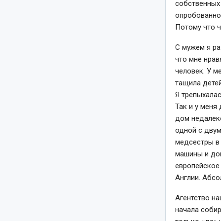
собственных 
опробованном
Потому что ч
С мужем я ра
что мне нрав
человек. У м
тащила детей
Я трепыхалас
Так и у меня
дом недалеко
одной с двум
медсестры в 
машины и дом
европейское 
Англии. Абсо
Агентство на
начала собир