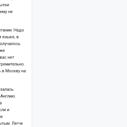
пытки
щему не
итании. Надо
 языке, в
получалось
уже
вас нет
тремительно.
ь в Москву на
азалась
 Англию.
а
сли и
че
ытым. Легче