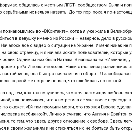
 форумах, общалась с местным ЛГБТ- сообществом. Были и по
о серьёзными их нельзя назвать. До тех пор, пока я по-настоя
 познакомились во «ВКонтакте», когда я уже жила в Великобр
иться в девушку именно из России — наверное, дело в русском
 Началось всё с видео о ситуации на Украине. У меня никак не 
ь на свою страницу, и я начала искать пользователей, которые 
 ролик. Одним из них была Наташа. Я написала ей: «Извините, у 
 просмотре?» И пошло-поехало. Наши отношения развивались с
 настойчивая, она быстро взяла меня в оборот. Я засобиралас
после первой же встречи поняла, что влюбилась по полной.
ла над тем, как так получилось, что моя настоящая любовь ок
ной, как получилось, что я встретила её уже после переезда в
о-то скажет: «Ей там промыли мозги, это грязная Европа сделал
человека лесбиянкой». Лично я считаю, что Англия и Брайтон е
меня, то тем, что здесь другое отношение к свободе. Здесь лег
ся к своим желаниям и не стесняться их, не бояться быть откр