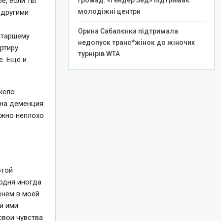
громад: «Гендер Зед» підтримає
е, если ты
молодіжні центри
 другими
Орина Сабалєнка підтримала
старшему
недопуск транс*жінок до жіночих
ртиру.
турнірів WTA
е. Ещё и
жело
на деменция.
ожно неплохо
отой
Родня иногда
енем в моей
и ими
свои чувства