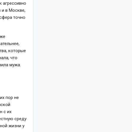
к агрессивно
 и в Москве,
осфера точно
уже
ательнее,
тва, которые
нала, что
вила мужа.
их пор не
нской
н с их
естную среду
чной жизни у