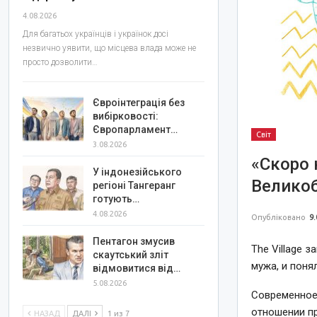
4.08.2026
Для багатьох українців і українок досі
незвично уявити, що місцева влада може не
просто дозволити…
Євроінтеграція без
вибірковості:
Європарламент…
Світ
3.08.2026
«Скоро 
У індонезійського
Великоб
регіоні Тангеранг
готують…
4.08.2026
Опубліковано
9.
Пентагон змусив
The Village 
скаутський зліт
мужа, и поня
відмовитися від…
5.08.2026
Современное
отношении п
НАЗАД
ДАЛІ
1 из 7