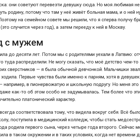
ска: они советуют перевезти девушку сюда. Но моя любимая н
уть родину, потому что там у неё живёт больная мама, и о ней 
Поэтому на семейном совете мы решили, что я сперва получу б
(это случится через год), а затем перееду к ней в Москву.
д с мужем
ила до десяти лет. Потом мы с родителями уехали в Латвию: о
го туда распределили. Не могу сказать, что моё детство чем-то
оих сверстников — я была обычной девчонкой. Мальчишки звал
я ходила. Первые чувства были именно к парням, хотя в девушек
 например, в пионервожатую и школьную подругу. Но меня это 
 даже как-то об этом особо не задумывалась. Тем более что эт
чительно платонический характер.
всегда соответствовала тому, что видела вокруг себя. Всё было
олу, поступила в медицинский колледж, чтобы стать медсестр
года родила первого сына, через четыре года второго. Сейчас м
жила в таком окружении и в таких условиях, когда нет времени 