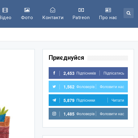
Відео
Фото
Контакти
Patreon
Про нас
Приєднуйся
2,453
Підпісників
Підпісатись
1,562
Фоловерів
Фоловити нас
5,879
Підпісники
Читати
1,485
Фоловерів
Фоловити нас