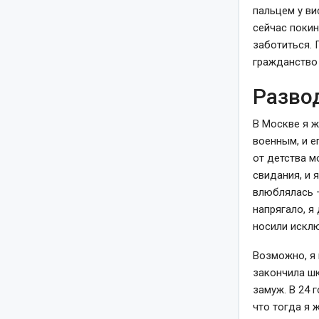
пальцем у ви
сейчас покин
заботиться. 
гражданство 
Разво
В Москве я ж
военным, и е
от детства м
свидания, и 
влюблялась —
напрягало, я
носили исклю
Возможно, я 
закончила шк
замуж. В 24 
что тогда я 