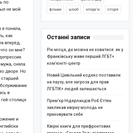
ь по
ыл не мой.
фільми
шлюб
інтерв'ю
історія
 я поняла,
ь, как
Останні записи
ла вперёд,
Рік місця, де можна не ховатися: як у
 что он мне?
Франківську живе перший ЛГБТ+
 депрессия.
ком’юніті-центр
 мужа, сняла
во дворе. Но
Новий Цивільний кодекс поставили
а старшей
на паузу, але загроза для прав
обслуживание
ЛГБТІК+ людей залишається
ась в
 гей-столице
Прем’єр Нідерландів Роб Єттен
закликав квірну молодь не
приховувати себе
ложение и
английски
Квірні книги для прифронтових