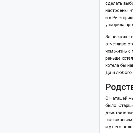
сделать выбо
настроены, ч
и в Риге при
ускорила про
За несколько
отчётливо ст
чем жизнь с 
раньше хотел
хотела бы на
Да и любого 
Родст
С Наташей мы
было. Старши
действительн
сюсюканьем 
и у него пол