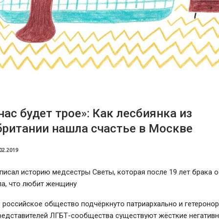
нас будет трое»: Как лесбиянка из
ритании нашла счастье в Москве
02.2019
записал историю медсестры Светы, которая после 19 лет брака 
ла, что любит женщину
 российское общество подчёркнуто патриархально и гетеронор
редставителей ЛГБТ-сообщества существуют жёсткие негатив