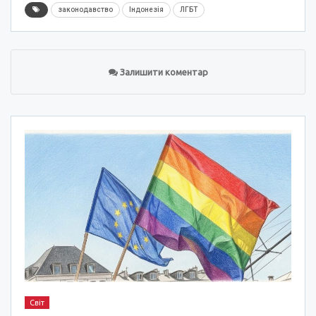
законодавство
Індонезія
ЛГБТ
Залишити коментар
Світ