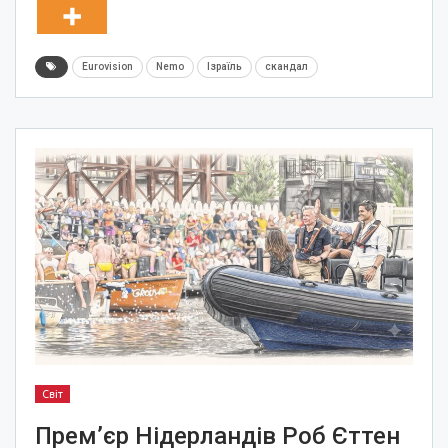
Eurovision
Nemo
Ізраїль
скандал
Світ
Прем’єр Нідерландів Роб Єттен