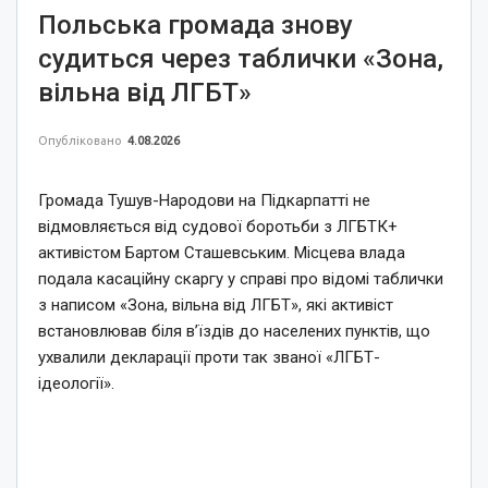
Польська громада знову
судиться через таблички «Зона,
вільна від ЛГБТ»
Опубліковано
4.08.2026
Громада Тушув-Народови на Підкарпатті не
відмовляється від судової боротьби з ЛГБТК+
активістом Бартом Сташевським. Місцева влада
подала касаційну скаргу у справі про відомі таблички
з написом «Зона, вільна від ЛГБТ», які активіст
встановлював біля в’їздів до населених пунктів, що
ухвалили декларації проти так званої «ЛГБТ-
ідеології».