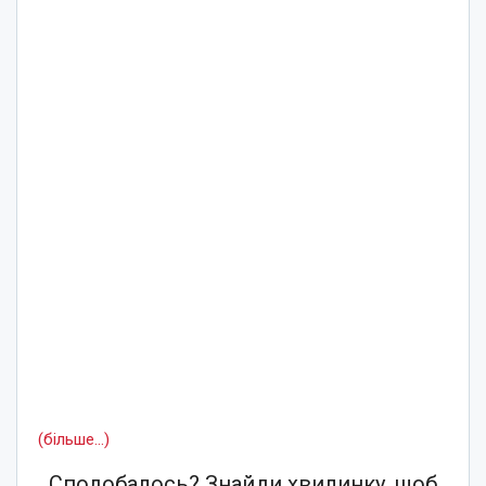
(більше…)
Сподобалось? Знайди хвилинку, щоб