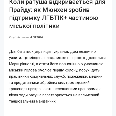
Коли ратуша відкривається для
Прайду: як Мюнхен зробив
підтримку ЛГБТІК+ частиною
міської політики
Опубліковано
4.08.2026
Для багатьох українців і українок досі незвично
уявити, що місцева влада може не просто дозволити
Марш рівності, а стати його повноцінною учасницею.
Міський голова очолює першу колону, поруч ідуть
працівники комунальних служб, пожежники, медики
та представники збройних сил, громадський
транспорт прикрашають веселковими прапорами, а
після ходи ратуша перетворюється на величезний
танцювальний майданчик.