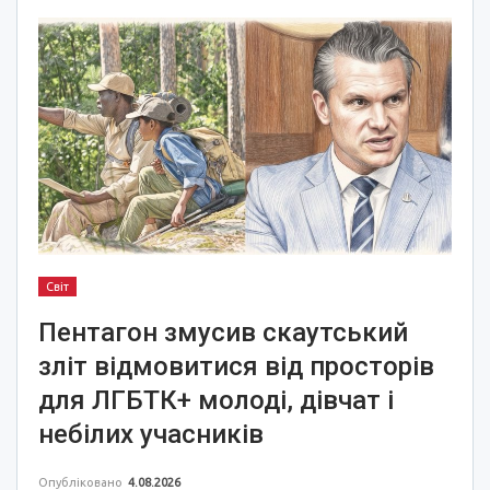
Світ
Пентагон змусив скаутський
зліт відмовитися від просторів
для ЛГБТК+ молоді, дівчат і
небілих учасників
Опубліковано
4.08.2026