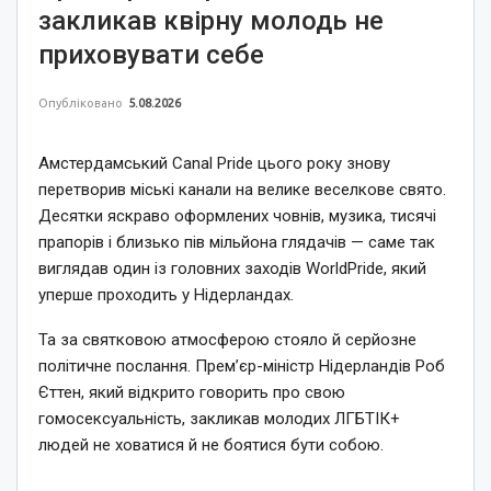
закликав квірну молодь не
приховувати себе
Опубліковано
5.08.2026
Амстердамський Canal Pride цього року знову
перетворив міські канали на велике веселкове свято.
Десятки яскраво оформлених човнів, музика, тисячі
прапорів і близько пів мільйона глядачів — саме так
виглядав один із головних заходів WorldPride, який
уперше проходить у Нідерландах.
Та за святковою атмосферою стояло й серйозне
політичне послання. Прем’єр-міністр Нідерландів Роб
Єттен, який відкрито говорить про свою
гомосексуальність, закликав молодих ЛГБТІК+
людей не ховатися й не боятися бути собою.