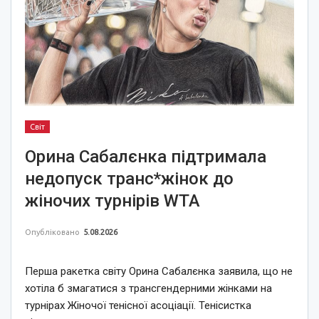
Світ
Орина Сабалєнка підтримала
недопуск транс*жінок до
жіночих турнірів WTA
Опубліковано
5.08.2026
Перша ракетка світу Орина Сабалєнка заявила, що не
хотіла б змагатися з трансгендерними жінками на
турнірах Жіночої тенісної асоціації. Тенісистка