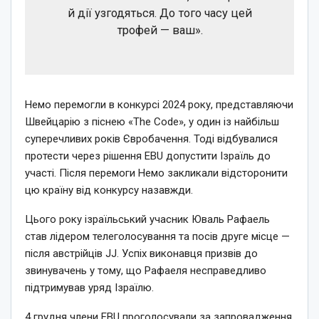
й дії узгодяться. До того часу цей
трофей — ваш».
Немо перемогли в конкурсі 2024 року, представляючи
Швейцарію з піснею «The Code», у один із найбільш
суперечливих років Євробачення. Тоді відбувалися
протести через рішення EBU допустити Ізраїль до
участі. Після перемоги Немо закликали відсторонити
цю країну від конкурсу назавжди.
Цього року ізраїльський учасник Юваль Рафаель
став лідером телеголосування та посів друге місце —
після австрійців JJ. Успіх виконавця призвів до
звинувачень у тому, що Рафаеля несправедливо
підтримував уряд Ізраїлю.
4 грудня члени EBU проголосували за запровадження