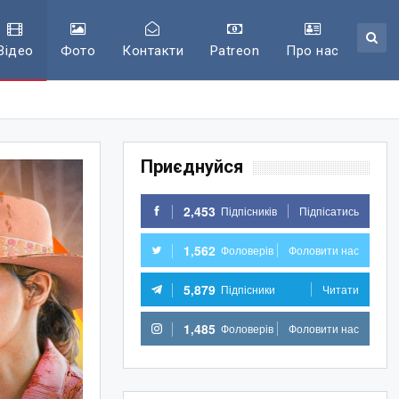
Відео
Фото
Контакти
Patreon
Про нас
Приєднуйся
2,453
Підпісників
Підпісатись
1,562
Фоловерів
Фоловити нас
5,879
Підпісники
Читати
1,485
Фоловерів
Фоловити нас