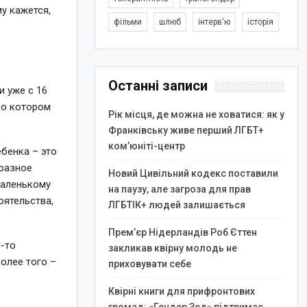
му кажется,
фільми
шлюб
інтерв'ю
історія
Останні записи
и уже с 16
, о котором
Рік місця, де можна не ховатися: як у
Франківську живе перший ЛГБТ+
ком’юніті-центр
ебенка – это
 разное
Новий Цивільний кодекс поставили
маленькому
на паузу, але загроза для прав
оятельства,
ЛГБТІК+ людей залишається
Прем’єр Нідерландів Роб Єттен
и-то
закликав квірну молодь не
олее того –
приховувати себе
Квірні книги для прифронтових