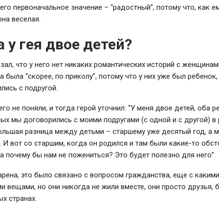
 его первоначальное значение – “радостный”, потому что, как е
она веселая.
 у гея двое детей?
зал, что у него нет никаких романтических историй с женщинам
ба была “скорее, по приколу”, потому что у них уже был ребенок
лись с подругой.
го не поняли, и тогда герой уточнил: “У меня двое детей, оба р
рых мы договорились с моими подругами (с одной и с другой) в
ольшая разница между детьми – старшему уже десятый год, а 
. И вот со старшим, когда он родился и там были какие-то обст
а почему бы нам не пожениться? Это будет полезно для него”.
рена, это было связано с вопросом гражданства, еще с каким
 вещами, но они никогда не жили вместе, они просто друзья, б
ых странах.