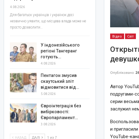
4.08.2026
Для багатьох українців і українок досі
незвично уявити, що місцева влада може не
просто дозволити…
Відео
Світ
У індонезійського
Открыты
регіоні Тангеранг
готують…
девушко
4.08.2026
Опубліковано
26
Пентагон змусив
скаутський зліт
Автор YouTu
відмовитися від…
подругами-с
5.08.2026
серии весьма
Євроінтеграція без
заслужил не
вибірковості:
Європарламент…
Воспользовав
3.08.2026
и пригласили
YouTube-кана
НАЗАД
ДАЛІ
1 из 7