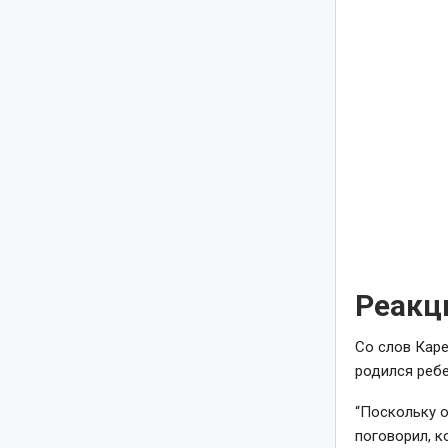
Реакц
Со слов Каре
родился ребе
“Поскольку о
поговорил, ко