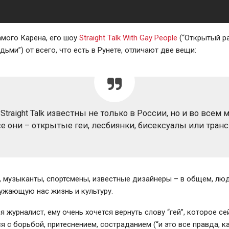
амого Карена, его шоу
Straight Talk With Gay People
(“Открытый р
ьми”) от всего, что есть в Рунете, отличают две вещи:
 Straight Talk известны не только в России, но и во всем м
се они – открытые геи, лесбиянки, бисексуалы или транс
, музыканты, спортсмены, известные дизайнеры – в общем, лю
ужающую нас жизнь и культуру.
я журналист, ему очень хочется вернуть слову “гей”, которое се
я с борьбой, притеснением, состраданием (“и это все правда, к