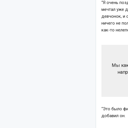
“Я очень поз
мечтал уже д
девчонок, и 
ничего не по
как-то нелепо
Мы как
напр
“Это было фи
добавил он.