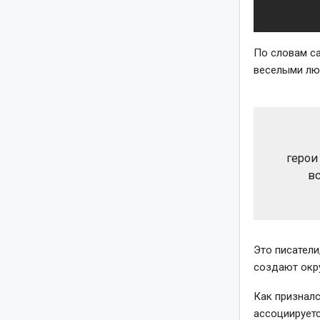
По словам с
веселыми люд
герои
в
Это писатели
создают окр
Как призналс
ассоциируетс