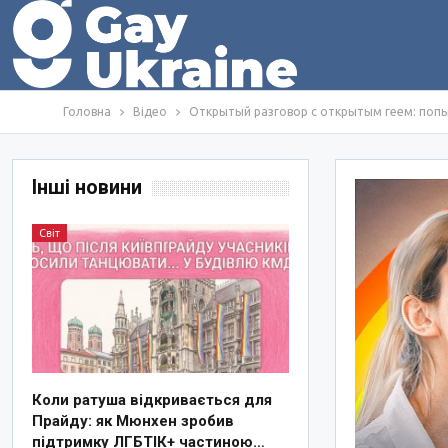
Головна
Відео
Открытый разговор с открытым геем: попыт
Інші новини
Світ
Коли ратуша відкривається для
Прайду: як Мюнхен зробив
підтримку ЛГБТІК+ частиною…