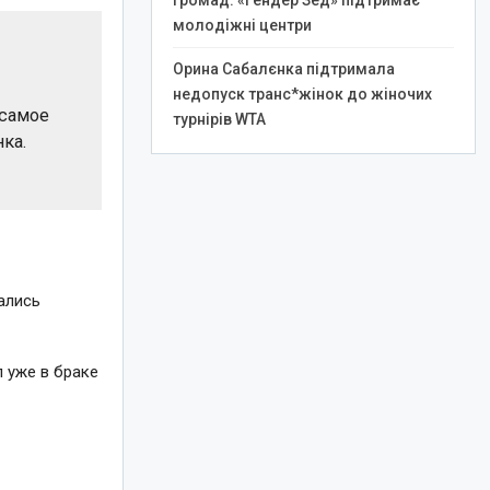
громад: «Гендер Зед» підтримає
молодіжні центри
Орина Сабалєнка підтримала
недопуск транс*жінок до жіночих
 самое
турнірів WTA
ка.
ались
л уже в браке