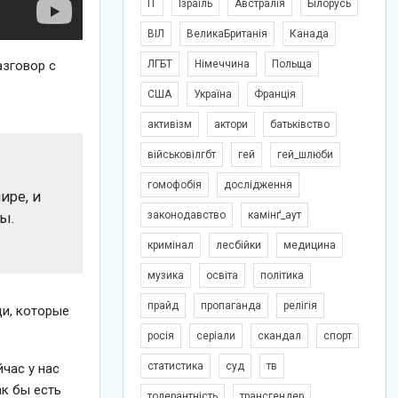
IT
Ізраїль
Австралія
Білорусь
ВІЛ
ВеликаБританія
Канада
азговор с
ЛГБТ
Німеччина
Польща
США
Україна
Франція
активізм
актори
батьківство
військовілгбт
гей
гей_шлюби
гомофобія
дослідження
ире, и
законодавство
камінґ_аут
ы.
кримінал
лесбійки
медицина
музика
освіта
політика
прайд
пропаганда
релігія
ди, которые
росія
серіали
скандал
спорт
статистика
суд
тв
йчас у нас
ак бы есть
толерантність
трансгендер