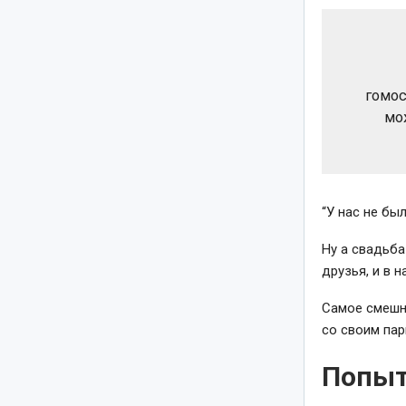
гомос
мо
“У нас не бы
Ну а свадьба
друзья, и в н
Самое смешно
со своим пар
Попыт