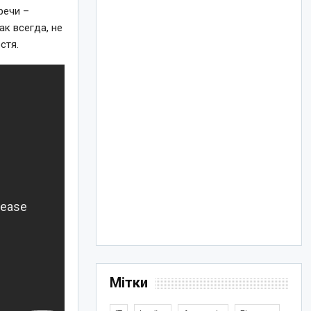
речи –
к всегда, не
стя.
Мітки