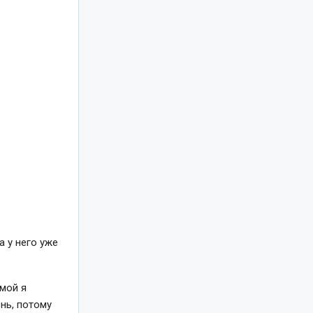
а у него уже
амой я
ень, потому