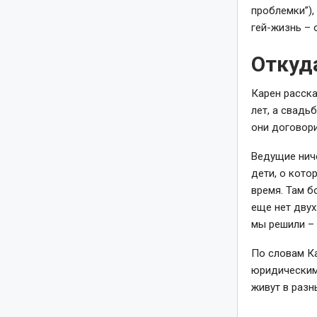
проблемки”),
гей-жизнь – 
Откуда
Карен расска
лет, а свадь
они договори
Ведущие ниче
дети, о кото
время. Там б
еще нет двух
мы решили – 
По словам Ка
юридическими
живут в разн