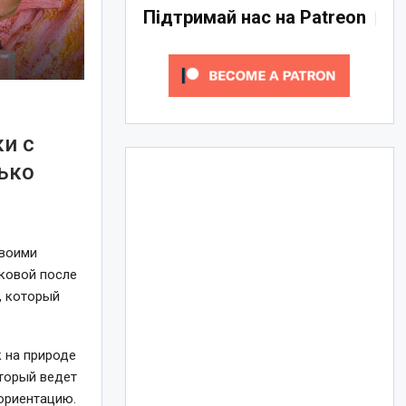
Підтримай нас на Patreon
и с
лько
своими
ковой после
, который
 на природе
оторый ведет
 ориентацию.