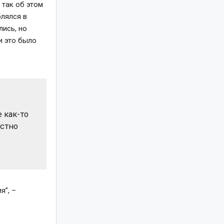
 так об этом
блялся в
лись, но
и это было
 как-то
естно
я”, –