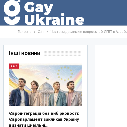
Головна
Світ
Часто задаваемые вопросы об ЛГБТ в Азер
Інші новини
Світ
Євроінтеграція без вибірковості:
Європарламент закликав Україну
визнати цивільні…