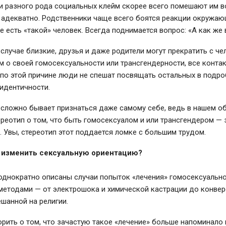
и разного рода социальных клейм скорее всего помешают им в
адекватно. Родственники чаще всего боятся реакции окружающ
ье есть «такой» человек. Всегда поднимается вопрос: «А как же 
случае близкие, друзья и даже родители могут прекратить с че
 о своей гомосексуальности или трансгендерности, все контак
 по этой причине люди не спешат посвящать остальных в подр
идентичности.
 сложно бывает признаться даже самому себе, ведь в нашем о
реотип о том, что быть гомосексуалом и или трансгендером — 
 Увы, стереотип этот поддается ломке с большим трудом.
и изменить сексуальную ориентацию?
еоднократно описаны случаи попыток «лечения» гомосексуальн
методами — от электрошока и химической кастрации до конве
ешанной на религии.
орить о том, что зачастую такое «лечение» больше напоминало