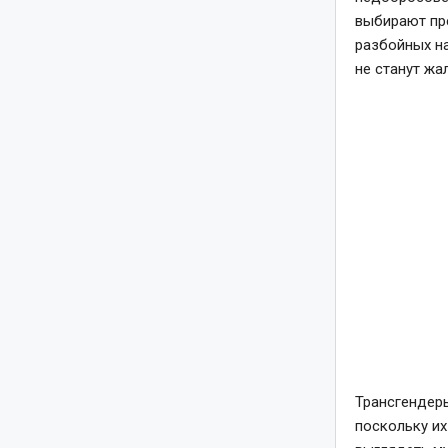
выбирают пр
разбойных на
не станут жа
Трансгендер
поскольку их