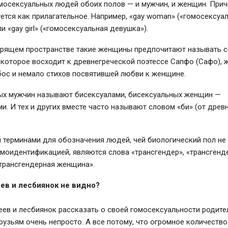
мосексуальных людей обоих полов — и мужчин, и женщин. Прич
ется как прилагательное. Например, «gay woman» («гомосексуа
и «gay girl» («гомосексуальная девушка»).
орящем пространстве такие женщины предпочитают называть 
 которое восходит к древнегреческой поэтессе Сапфо (Сафо), 
бос и немало стихов посвятившей любви к женщине.
ых мужчин называют бисексуалами, бисексуальных женщин —
и. И тех и других вместе часто называют словом «би» (от древ
терминами для обозначения людей, чей биологический пол не
моидентификацией, являются слова «трансгендер», «трансген
«трансгендерная женщина».
еев и лесбиянок не видно?
еев и лесбиянок рассказать о своей гомосексуальности родите
рузьям очень непросто. А все потому, что огромное количество