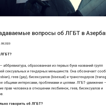
задаваемые вопросы об ЛГБТ в Азерб
.08.2020
е ЛГБТ?
— аббревиатура, образованная из первых букв названий групп
лей сексуальных и гендерных меньшинств. Она обозначает соо
sbian), геев (gay), бисексуалов (bisexual) и трансгендеров (transg
е общими интересами, проблемами и целями. ЛГБТ-движение 
е прав человека в отношении лесбиянок, геев, бисексуалов и
в.
ильно говорить об ЛГБТ?