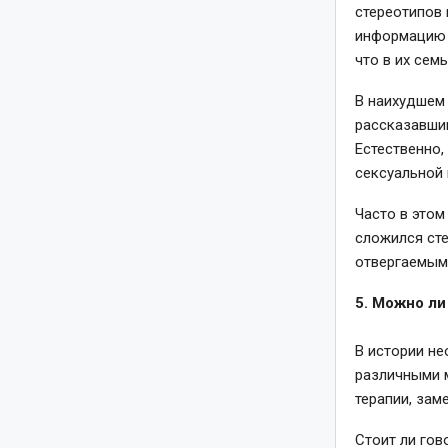
стереотипов 
информацию 
что в их сем
В наихудшем 
рассказавшим
Естественно,
сексуальной 
Часто в этом
сложился сте
отвергаемым.
5. Можно л
В истории н
различными 
терапии, зам
Стоит ли гов