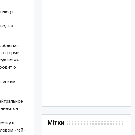
и несут
ы
ю, а в
требление
по форме.
суализм»,
аходит о
пейским
нейтральное
нием: он
Мітки
еству и
словом «гей»