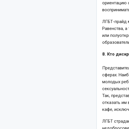
ориентацию 
воспринимать
ЛГБТ-прайд 
Равенства, а
или полуоткр
образователь
8. Кто диск
Представите
сферах. Наиб
молодых ребя
сексуальност
Так, предста
отказать им 
кафе, исключ
ЛГБТ страдаю
недобросове