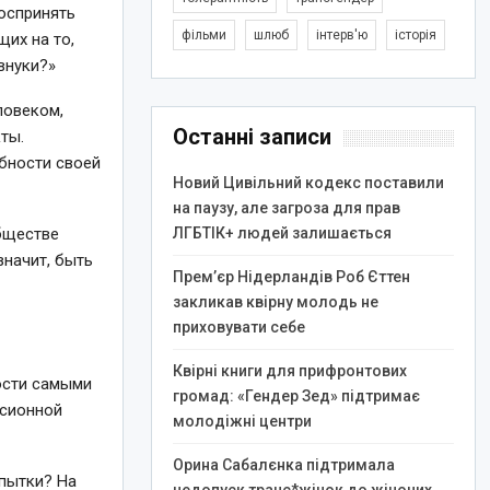
оспринять
фільми
шлюб
інтерв'ю
історія
их на то,
внуки?»
ловеком,
Останні записи
ты.
обности своей
Новий Цивільний кодекс поставили
на паузу, але загроза для прав
бществе
ЛГБТІК+ людей залишається
значит, быть
Прем’єр Нідерландів Роб Єттен
закликав квірну молодь не
приховувати себе
Квірні книги для прифронтових
ости самыми
громад: «Гендер Зед» підтримає
рсионной
молодіжні центри
Орина Сабалєнка підтримала
 пытки? На