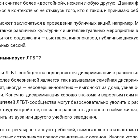
он считает более «достойной», нежели любую другую. Данная 
ся в контексте «я не стыжусь того, кто я такой, и принимаю себ
может заключаться в проведении публичных акций, например, 
 также различных культурных и интеллектуальных мероприятий 
ытого содержания — выставок, кинопоказов, публичных дискус
ных сессий.
риминирует ЛГБТ?
ли ЛГБТ-сообщества подвергаются дискриминации в различны
олее болезненной является так называемая семейная дискрими
т, иногда — несовершеннолетних — выгоняют из дома, узнав о
и. Конечно, дискриминация хорошо знакома и взрослым геям и
вителей ЛГБТ-сообщества могут безосновательно уволить с ра
в трудоустройстве, внезапно разорвать договор о найме жилья,
ить из вуза или другого учебного заведения.
т от регулярных злоупотреблений, вымогательства и шантажа
стных сотрудников правоохранительных органов. Иногда уголо