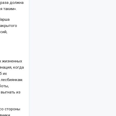
фраза должна
я таким».
Марша
закрытого
сий,
х жизненных
нация, когда
б их
 лесбиянкам.
боты,
 выгнать из
 со стороны
вники