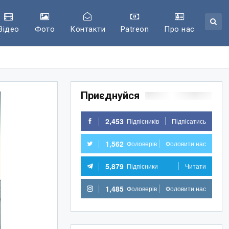
Відео
Фото
Контакти
Patreon
Про нас
Приєднуйся
2,453
Підпісників
Підпісатись
1,562
Фоловерів
Фоловити нас
5,879
Підпісники
Читати
1,485
Фоловерів
Фоловити нас