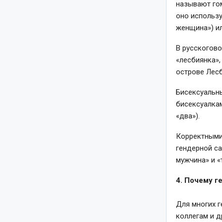
называют го
оно использу
женщина») ил
В русскогов
«лесбиянка»,
острове Лес
Бисексуальн
бисексуалкам
«два»).
Корректными 
гендерной са
мужчина» и 
4. Почему г
Для многих г
коллегам и д