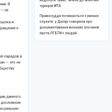
недопуск транс*жінок до жіночих
нии. В
турнірів WTA
 — не
Правосуддя починається з уміння
слухати: у Дніпрі говорили про
рошока и
документування воєнних злочинів
вращение к
проти ЛГБТІК+ людей
ей-парадов в
ан — это не
обществу
ации данного
(в дословном
сексуальную