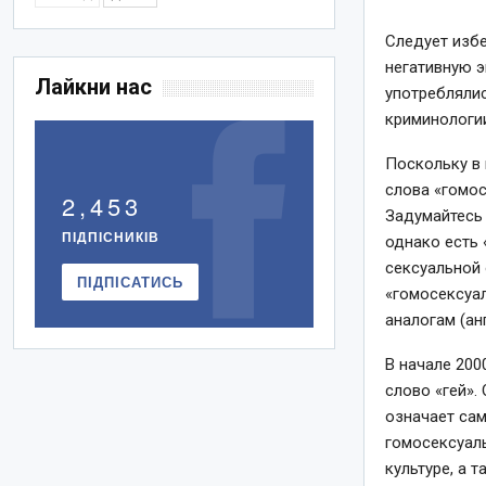
Следует избе
негативную 
Лайкни нас
употреблялис
криминологи
Поскольку в 
слова «гомос
2,453
Задумайтесь 
ПІДПІСНИКІВ
однако есть 
сексуальной 
ПІДПІСАТИСЬ
«гомосексуа
аналогам (анг
В начале 200
слово «гей».
означает са
гомосексуал
культуре, а 