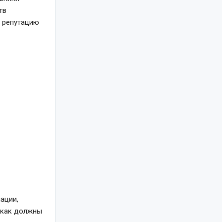
тв
ю репутацию
ации,
, как должны