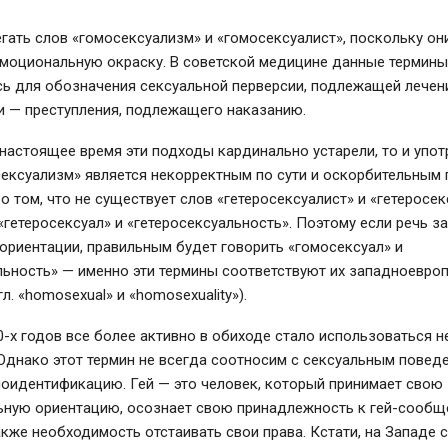
гать слов «гомосексуализм» и «гомосексуалист», поскольку он
эмоциональную окраску. В советской медицине данные термин
ь для обозначения сексуальной перверсии, подлежащей лечени
и — преступления, подлежащего наказанию.
настоящее время эти подходы кардинально устарели, то и упо
ексуализм» является некорректным по сути и оскорбительным 
о том, что не существует слов «гетеросексуалист» и «гетеросек
«гетеросексуал» и «гетеросексуальность». Поэтому если речь з
ориентации, правильным будет говорить «гомосексуал» и
льность» — именно эти термины соответствуют их западноевро
л. «homosexual» и «homosexuality»).
0-х годов все более активно в обиходе стало использоваться 
 Однако этот термин не всегда соотносим с сексуальным поведе
моидентификацию. Гей — это человек, который принимает свою
ьную ориентацию, осознает свою принадлежность к гей-сообщ
также необходимость отстаивать свои права. Кстати, на Западе 