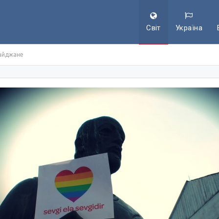
Світ
Україна
байджане