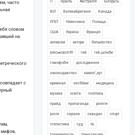
IT
Ізраїль
Австралія
Білорусь
ем, часто
льная
ВІЛ
ВеликаБританія
Канада
ЛГБТ
Німеччина
Польща
себя словом
США
Україна
Франція
жившей на
активізм
актори
батьківство
військовілгбт
гей
гей_шлюби
негреческого
гомофобія
дослідження
законодавство
камінґ_аут
 совпадает с
кримінал
лесбійки
медицина
дерный
музика
освіта
політика
прайд
пропаганда
релігія
росія
серіали
скандал
спорт
лям,
статистика
суд
тв
 мифов,
толерантність
трансгендер