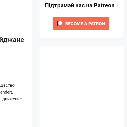
Підтримай нас на Patreon
айджане
бщество
ender),
— движение