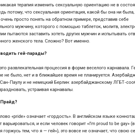
никакая терапия изменить сексуальную ориентацию не в состоя
дь потому, что сексуальная ориентация, какой бы она ни была,
 очень просто понять на обратном примере, представив себе
льного мужчину, которого с помощью таблеток, молитв, элект
ии пытаются заставить хотеть других мужчин и испытывать от
ного женского тела. Сложно? Вот именно.
оводить гей-парады?
это развлекательная процессия в форме веселого карнавала. Г
 не было, нет и в ближайшее время не планируется. Азербайдж
 Сан-Паулу и не немецкий Берлин: азербайджанскому ЛГБТ-со
праздновать, устраивая карнавалы.
е Прайд?
лово «pride» означает «гордость». В английском языке коннот
т варьироваться, и если человек говорит «I’m proud to be gay» 
я горжусь тем, что я — гей»), это вовсе не означает, что свою 