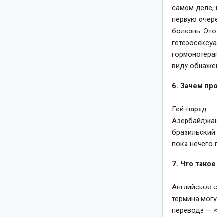
самом деле, 
первую очере
болезнь. Это
гетеросексуа
гормонотерап
виду обнажен
6. Зачем пр
Гей-парад — 
Азербайджане
бразильский
пока нечего 
7. Что тако
Английское с
термина могу
переводе — «