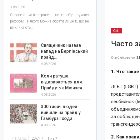
3.08.2026
Європейська інтеграція — це не набір зручних
реформ, із якого можна обрати лише ті, що не
викликають…
Світ
Часто 
Священник назвав
напад на Берлінський
прайд…
Опубліковано
21
4.08.2026
1. Что тако
Коли ратуша
відкривається для
ЛГБТ (LGBT) 
Прайду: як Мюнхен…
представите
4.08.2026
лесбиянок (le
300 тисяч людей
объединяемо
вийшли на прайд у
за соблюдени
Гамбурзі: хода…
трансгендеро
4.08.2026
2. Как прав
НАЗАД
ДАЛІ
1 из 7