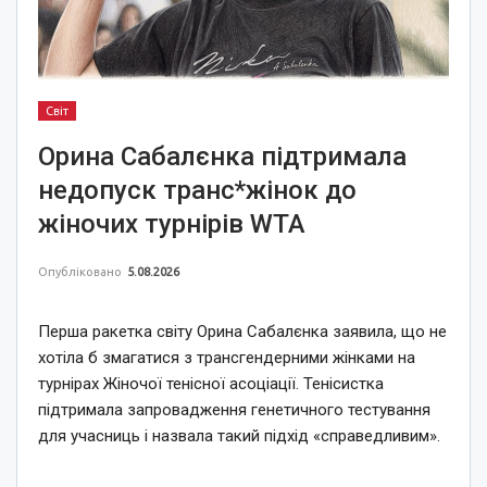
Світ
Орина Сабалєнка підтримала
недопуск транс*жінок до
жіночих турнірів WTA
Опубліковано
5.08.2026
Перша ракетка світу Орина Сабалєнка заявила, що не
хотіла б змагатися з трансгендерними жінками на
турнірах Жіночої тенісної асоціації. Тенісистка
підтримала запровадження генетичного тестування
для учасниць і назвала такий підхід «справедливим».