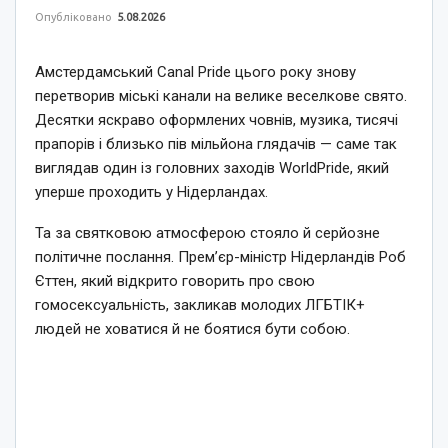
Опубліковано
5.08.2026
Амстердамський Canal Pride цього року знову
перетворив міські канали на велике веселкове свято.
Десятки яскраво оформлених човнів, музика, тисячі
прапорів і близько пів мільйона глядачів — саме так
виглядав один із головних заходів WorldPride, який
уперше проходить у Нідерландах.
Та за святковою атмосферою стояло й серйозне
політичне послання. Прем’єр-міністр Нідерландів Роб
Єттен, який відкрито говорить про свою
гомосексуальність, закликав молодих ЛГБТІК+
людей не ховатися й не боятися бути собою.