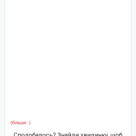
(більше…)
Сподобалось? Знайди хвилинку, щоб