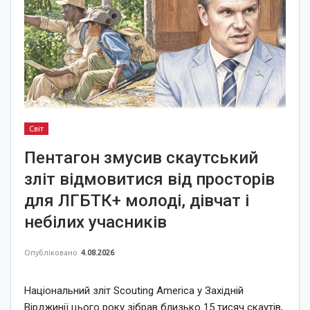
Світ
Пентагон змусив скаутський
зліт відмовитися від просторів
для ЛГБТК+ молоді, дівчат і
небілих учасників
Опубліковано
4.08.2026
Національний зліт Scouting America у Західній
Вірджинії цього року зібрав близько 15 тисяч скаутів,