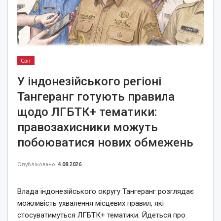
Світ
У індонезійського регіоні
Тангеранг готують правила
щодо ЛГБТК+ тематики:
правозахисники можуть
побоюватися нових обмежень
Опубліковано
4.08.2026
Влада індонезійського округу Тангеранг розглядає
можливість ухвалення місцевих правил, які
стосуватимуться ЛГБТК+ тематики. Йдеться про