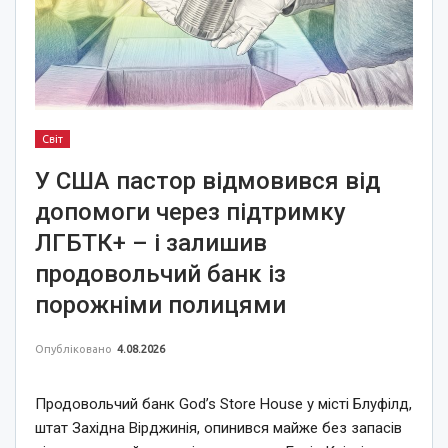
Світ
У США пастор відмовився від
допомоги через підтримку
ЛГБТК+ – і залишив
продовольчий банк із
порожніми полицями
Опубліковано
4.08.2026
Продовольчий банк God’s Store House у місті Блуфілд,
штат Західна Вірджинія, опинився майже без запасів