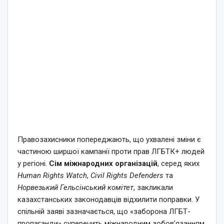
Правозахисники попереджають, що ухвалені зміни є
частиною ширшої кампанії проти прав ЛГБТК+ людей
у регіоні.
Сім міжнародних організацій
, серед яких
Human Rights Watch
,
Civil Rights Defenders
та
Норвезький Гельсінський комітет
, закликали
казахстанських законодавців відхилити поправки. У
спільній заяві зазначається, що «заборона ЛГБТ-
пропаганди» суперечить міжнародним зобов’язанням