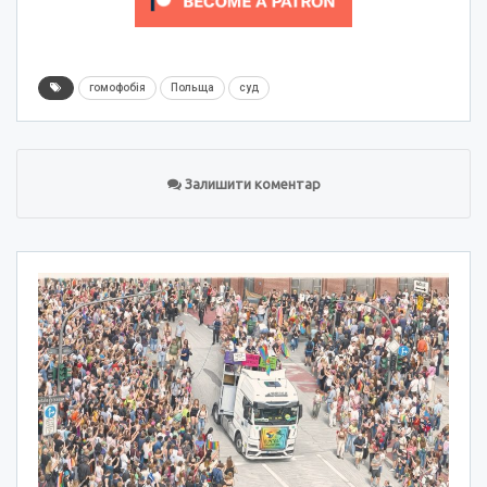
гомофобія
Польща
суд
Залишити коментар