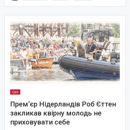
Світ
Прем’єр Нідерландів Роб Єттен
закликав квірну молодь не
приховувати себе