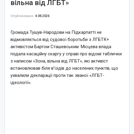
вільна від ЛГБТ»
Опубліковано
4.08.2026
Громада Тушув-Народови на Підкарпатті не
відмовляється від судової боротьби з ЛГБТК+
активістом Бартом Сташевським. Місцева влада
подала касаційну скаргу у справі про відомі таблички
з написом «Зона, вільна від ЛГБТ», які активіст
встановлював біля в’їздів до населених пунктів, що
ухвалили декларації проти так званої «ЛГБТ-
ідеології».