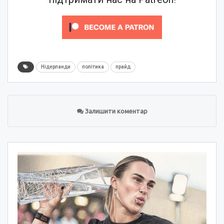
Нідерланди
політика
прайд
Залишити коментар