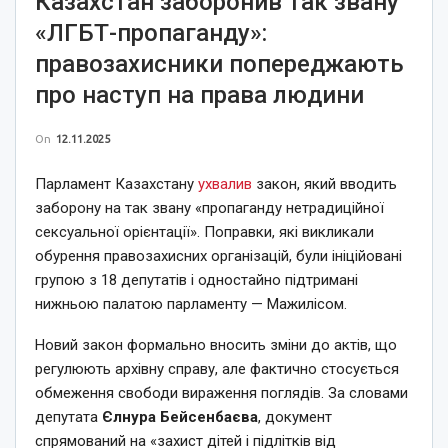
Казахстан заборонив так звану
«ЛГБТ-пропаганду»:
правозахисники попереджають
про наступ на права людини
On
12.11.2025
Парламент Казахстану
ухвалив
закон, який вводить
заборону на так звану «пропаганду нетрадиційної
сексуальної орієнтації». Поправки, які викликали
обурення правозахисних організацій, були ініційовані
групою з 18 депутатів і одностайно підтримані
нижньою палатою парламенту — Мажилісом.
Новий закон формально вносить зміни до актів, що
регулюють архівну справу, але фактично стосується
обмеження свободи вираження поглядів. За словами
депутата
Єлнура Бейсенбаєва
, документ
спрямований на «захист дітей і підлітків від