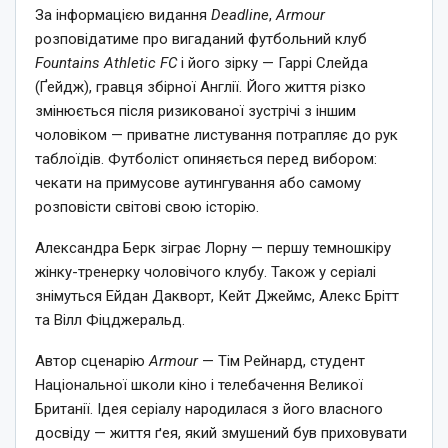
За інформацією видання
Deadline
,
Armour
розповідатиме про вигаданий футбольний клуб
Fountains Athletic FC
і його зірку — Гаррі Слейда
(Ґейдж), гравця збірної Англії. Його життя різко
змінюється після ризикованої зустрічі з іншим
чоловіком — приватне листування потрапляє до рук
таблоїдів. Футболіст опиняється перед вибором:
чекати на примусове аутингування або самому
розповісти світові свою історію.
Александра Берк зіграє Лорну — першу темношкіру
жінку-тренерку чоловічого клубу. Також у серіалі
знімуться Ейдан Дакворт, Кейт Джеймс, Алекс Брітт
та Вілл Фіцджеральд.
Автор сценарію
Armour
— Тім Рейнард, студент
Національної школи кіно і телебачення Великої
Британії. Ідея серіалу народилася з його власного
досвіду — життя ґея, який змушений був приховувати