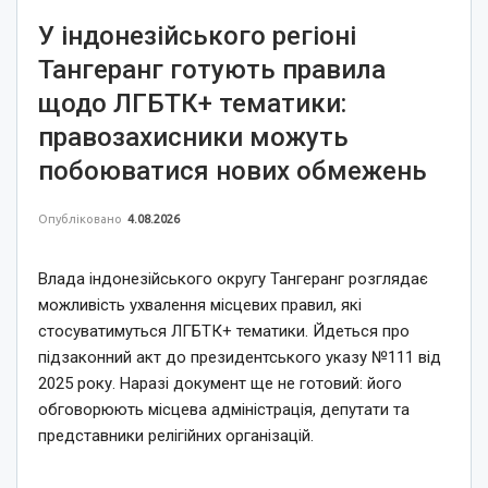
У індонезійського регіоні
Тангеранг готують правила
щодо ЛГБТК+ тематики:
правозахисники можуть
побоюватися нових обмежень
Опубліковано
4.08.2026
Влада індонезійського округу Тангеранг розглядає
можливість ухвалення місцевих правил, які
стосуватимуться ЛГБТК+ тематики. Йдеться про
підзаконний акт до президентського указу №111 від
2025 року. Наразі документ ще не готовий: його
обговорюють місцева адміністрація, депутати та
представники релігійних організацій.