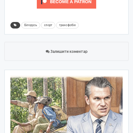
Білорусь
спорт
трансфобія
Залишити коментар