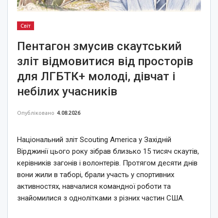
Світ
Пентагон змусив скаутський
зліт відмовитися від просторів
для ЛГБТК+ молоді, дівчат і
небілих учасників
Опубліковано
4.08.2026
Національний зліт Scouting America у Західній
Вірджинії цього року зібрав близько 15 тисяч скаутів,
керівників загонів і волонтерів. Протягом десяти днів
вони жили в таборі, брали участь у спортивних
активностях, навчалися командної роботи та
знайомилися з однолітками з різних частин США.