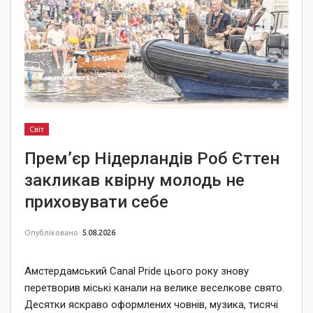
Світ
Прем’єр Нідерландів Роб Єттен
закликав квірну молодь не
приховувати себе
Опубліковано
5.08.2026
Амстердамський Canal Pride цього року знову
перетворив міські канали на велике веселкове свято.
Десятки яскраво оформлених човнів, музика, тисячі