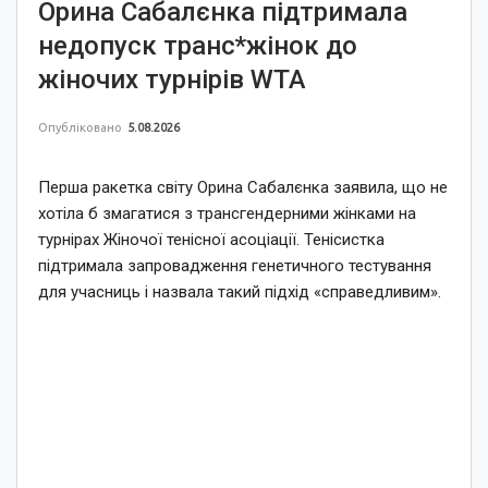
Орина Сабалєнка підтримала
недопуск транс*жінок до
жіночих турнірів WTA
Опубліковано
5.08.2026
Перша ракетка світу Орина Сабалєнка заявила, що не
хотіла б змагатися з трансгендерними жінками на
турнірах Жіночої тенісної асоціації. Тенісистка
підтримала запровадження генетичного тестування
для учасниць і назвала такий підхід «справедливим».