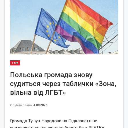
Світ
Польська громада знову
судиться через таблички «Зона,
вільна від ЛГБТ»
Опубліковано
4.08.2026
Громада Тушув-Народови на Підкарпатті не
відмовляється від судової боротьби з ЛГБТК+