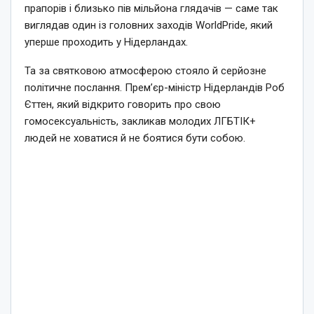
прапорів і близько пів мільйона глядачів — саме так
виглядав один із головних заходів WorldPride, який
уперше проходить у Нідерландах.
Та за святковою атмосферою стояло й серйозне
політичне послання. Прем’єр-міністр Нідерландів Роб
Єттен, який відкрито говорить про свою
гомосексуальність, закликав молодих ЛГБТІК+
людей не ховатися й не боятися бути собою.