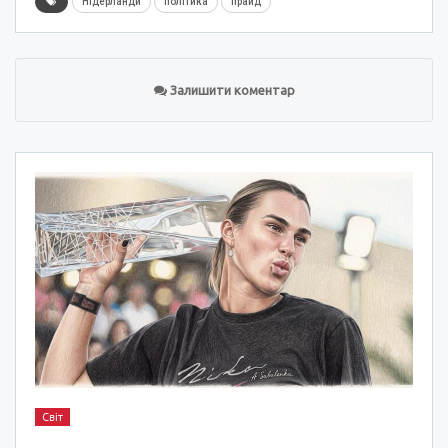
Нідерланди
політика
прайд
Залишити коментар
Світ