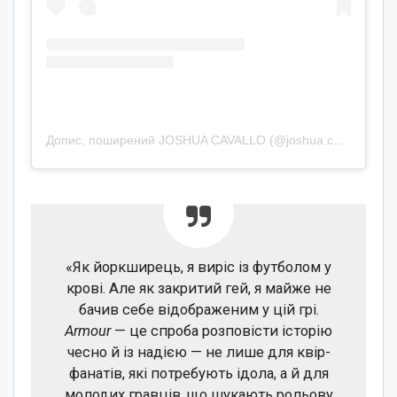
Допис, поширений JOSHUA CAVALLO (@joshua.cavallo)
«Як йоркширець, я виріс із футболом у
крові. Але як закритий гей, я майже не
бачив себе відображеним у цій грі.
Armour
— це спроба розповісти історію
чесно й із надією — не лише для квір-
фанатів, які потребують ідола, а й для
молодих гравців, що шукають рольову