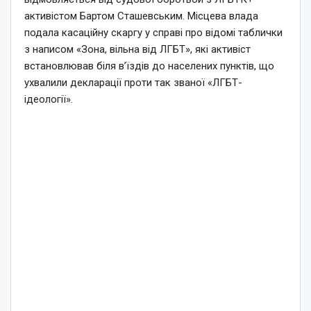
активістом Бартом Сташевським. Місцева влада
подала касаційну скаргу у справі про відомі таблички
з написом «Зона, вільна від ЛГБТ», які активіст
встановлював біля в’їздів до населених пунктів, що
ухвалили декларації проти так званої «ЛГБТ-
ідеології».