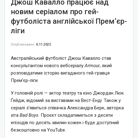
Джош Кавалло працює над
новим серіалом про гей-
футболіста англійської Прем’єр-
ліги
Опубліковано
6.11.2025
Австралійський футболіст Джош Кавалло став
консультантом нового вебсеріалу
Armour
, який
розповідатиме історію вигаданого гей-гравця
Прем’єр-ліги.
У головній ролі — актор театру та кіно Джордан Люк
Ґейдж, відомий за виставами на Вест-Енді. Також у
серіалі з’явиться співачка Александра Берк, авторка
хіта
Bad Boys
. Проєкт складатиметься з десяти
епізодів по десять хвилин кожен і буде доступний
безкоштовно на YouTube.