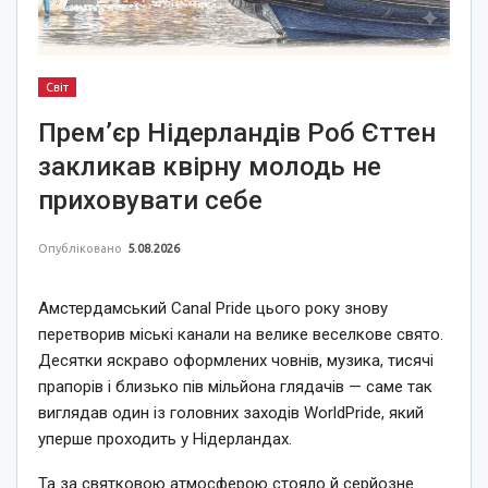
Світ
Прем’єр Нідерландів Роб Єттен
закликав квірну молодь не
приховувати себе
Опубліковано
5.08.2026
Амстердамський Canal Pride цього року знову
перетворив міські канали на велике веселкове свято.
Десятки яскраво оформлених човнів, музика, тисячі
прапорів і близько пів мільйона глядачів — саме так
виглядав один із головних заходів WorldPride, який
уперше проходить у Нідерландах.
Та за святковою атмосферою стояло й серйозне