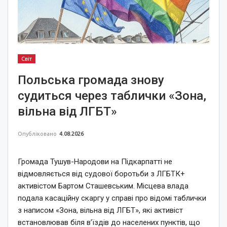
Світ
Польська громада знову
судиться через таблички «Зона,
вільна від ЛГБТ»
Опубліковано
4.08.2026
Громада Тушув-Народови на Підкарпатті не
відмовляється від судової боротьби з ЛГБТК+
активістом Бартом Сташевським. Місцева влада
подала касаційну скаргу у справі про відомі таблички
з написом «Зона, вільна від ЛГБТ», які активіст
встановлював біля в’їздів до населених пунктів, що