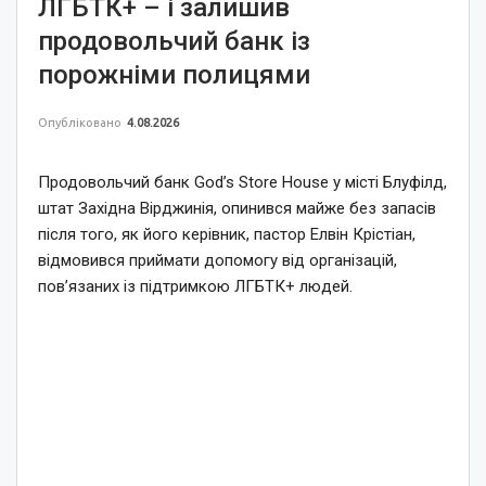
ЛГБТК+ – і залишив
продовольчий банк із
порожніми полицями
Опубліковано
4.08.2026
Продовольчий банк God’s Store House у місті Блуфілд,
штат Західна Вірджинія, опинився майже без запасів
після того, як його керівник, пастор Елвін Крістіан,
відмовився приймати допомогу від організацій,
пов’язаних із підтримкою ЛГБТК+ людей.