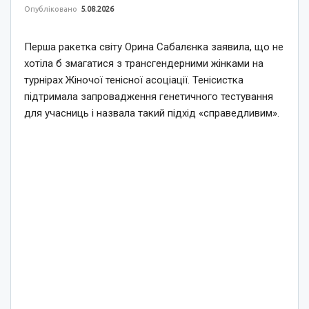
Опубліковано
5.08.2026
Перша ракетка світу Орина Сабалєнка заявила, що не
хотіла б змагатися з трансгендерними жінками на
турнірах Жіночої тенісної асоціації. Тенісистка
підтримала запровадження генетичного тестування
для учасниць і назвала такий підхід «справедливим».