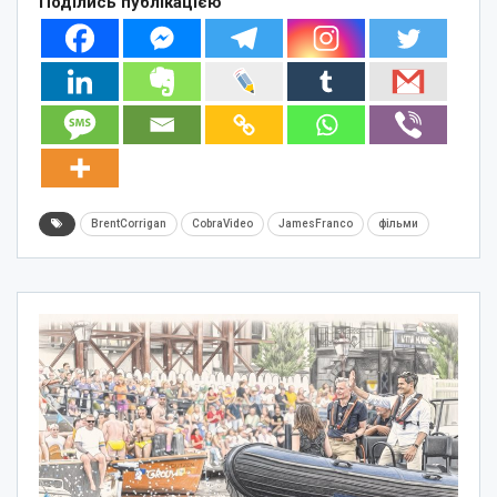
Поділись публікацією
BrentCorrigan
CobraVideo
JamesFranco
фільми