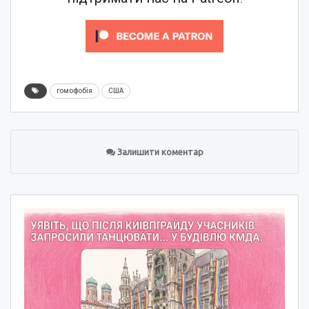
гомофобія
США
Залишити коментар