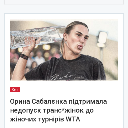
Світ
Орина Сабалєнка підтримала
недопуск транс*жінок до
жіночих турнірів WTA