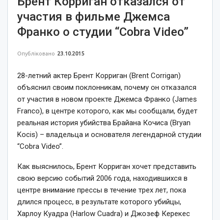
Брент Корриган отказался от
участия в фильме Джемса
Франко о студии “Cobra Video”
Опубліковано
23.10.2015
28-летний актер Брент Корриган (Brent Corrigan)
объяснил своим поклонникам, почему он отказался
от участия в новом проекте Джемса Франко (James
Franco), в центре которого, как мы сообщали, будет
реальная история убийства Брайана Кочиса (Bryan
Kocis) – владельца и основателя легендарной студии
“Cobra Video”.
Как выяснилось, Брент Корриган хочет представить
свою версию событий 2006 года, находившихся в
центре внимание прессы в течение трех лет, пока
длился процесс, в результате которого убийцы,
Харлоу Куадра (Harlow Cuadra) и Джозеф Керекес