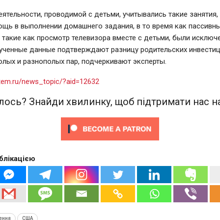
еятельности, проводимой с детьми, учитывались такие занятия, 
ощь в выполнении домашнего задания, в то время как пассивн
 такие как просмотр телевизора вместе с детьми, были исключ
лученные данные подтверждают разницу родительских инвестиц
лых и разнополых пар, подчеркивают эксперты.
stem.ru/news_topic/?aid=12632
ось? Знайди хвилинку, щоб підтримати нас на
блікацією
ення
США