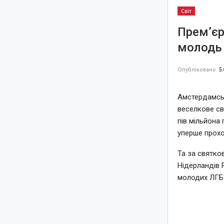
Світ
Прем’єр
молодь 
Опубліковано
5.
Амстердамськ
веселкове св
пів мільйона 
уперше прохо
Та за святко
Нідерландів 
молодих ЛГБТ