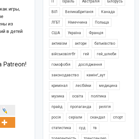
IT
Ізраїль
Австралія
Білорусь
как игры,
ВІЛ
ВеликаБританія
Канада
ые
ЛГБТ
Німеччина
Польща
ены из
ий в детей
США
Україна
Франція
активізм
актори
батьківство
військовілгбт
гей
гей_шлюби
 Patreon!
гомофобія
дослідження
законодавство
камінґ_аут
кримінал
лесбійки
медицина
музика
освіта
політика
прайд
пропаганда
релігія
росія
серіали
скандал
спорт
статистика
суд
тв
толерантність
трансгендер