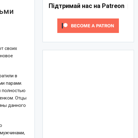
Підтримай нас на Patreon
тьми
от своих
 новое
ратили в
ми парами.
ы полностью
бенком. Отцы
ины данного
ю
 мужчинами,