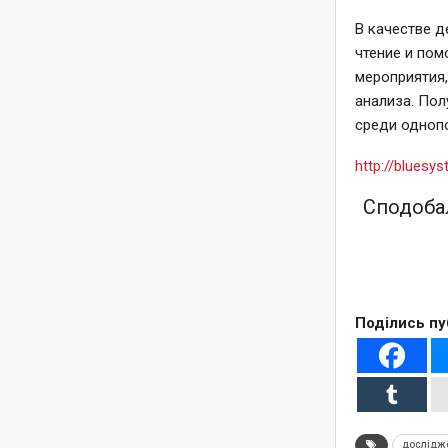
В качестве д
чтение и пом
мероприятия,
анализа. По
среди однопо
http://bluesy
Сподобал
Поділись пу
дослідж