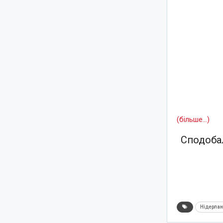
(більше…)
Сподобал
Нідерла