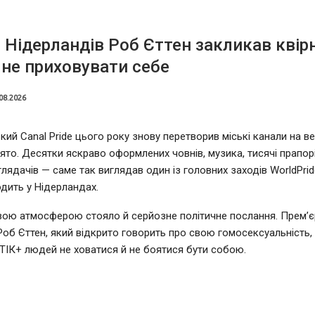
 Нідерландів Роб Єттен закликав квір
не приховувати себе
08.2026
ий Canal Pride цього року знову перетворив міські канали на в
ято. Десятки яскраво оформлених човнів, музика, тисячі прапорі
глядачів — саме так виглядав один із головних заходів WorldPrid
дить у Нідерландах.
вою атмосферою стояло й серйозне політичне послання. Прем’єр
Роб Єттен, який відкрито говорить про свою гомосексуальність,
ІК+ людей не ховатися й не боятися бути собою.