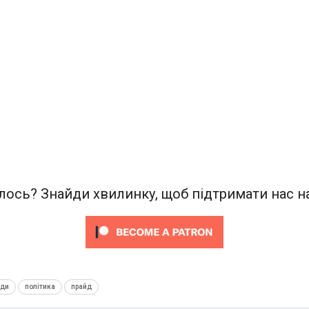
ось? Знайди хвилинку, щоб підтримати нас на
нди
політика
прайд