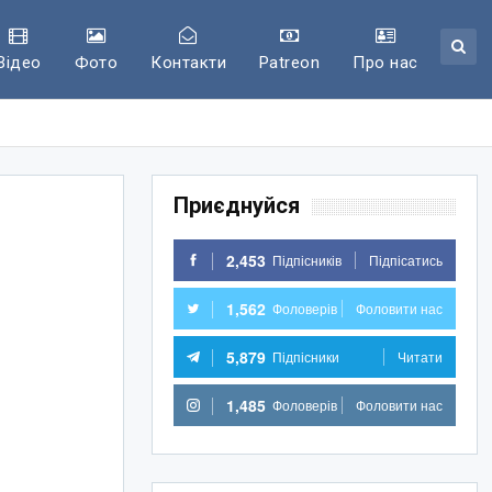
Відео
Фото
Контакти
Patreon
Про нас
Приєднуйся
2,453
Підпісників
Підпісатись
1,562
Фоловерів
Фоловити нас
5,879
Підпісники
Читати
1,485
Фоловерів
Фоловити нас