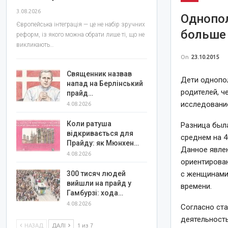
3.08.2026
Однопо
Європейська інтеграція — це не набір зручних
больше
реформ, із якого можна обрати лише ті, що не
викликають…
On
23.10.2015
Священник назвав
Дети однопо
напад на Берлінський
родителей, ч
прайд…
исследование
4.08.2026
Коли ратуша
Разница была
відкривається для
среднем на 4
Прайду: як Мюнхен…
Данное явлен
4.08.2026
ориентирован
с женщинами
300 тисяч людей
вийшли на прайд у
времени.
Гамбурзі: хода…
4.08.2026
Согласно ста
деятельность
НАЗАД
ДАЛІ
1 из 7