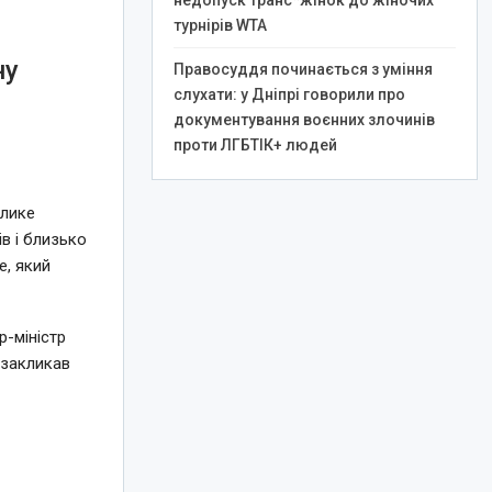
недопуск транс*жінок до жіночих
турнірів WTA
ну
Правосуддя починається з уміння
слухати: у Дніпрі говорили про
документування воєнних злочинів
проти ЛГБТІК+ людей
елике
в і близько
e, який
-міністр
 закликав