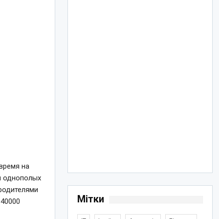
время на
ти однополых
 родителями
Мітки
 40000