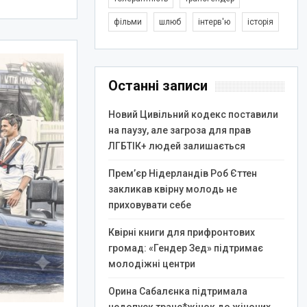
фільми
шлюб
інтерв'ю
історія
Останні записи
Новий Цивільний кодекс поставили
на паузу, але загроза для прав
ЛГБТІК+ людей залишається
Прем’єр Нідерландів Роб Єттен
закликав квірну молодь не
приховувати себе
Квірні книги для прифронтових
громад: «Гендер Зед» підтримає
молодіжні центри
Орина Сабалєнка підтримала