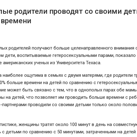
лые родители проводят со своими де
 времени
лых родителей получают больше целенаправленного внимания 
ем дети, воспитываемые гетеросексуальными парами, показало
 американских ученых из Университета Техаса.
 наиболее ощутима в семьях с двумя матерями, где родители т
0% больше времени на детей по сравнению с гетеросексуальны
ие может быть связано с тем, что в однополых парах обе мам
ы на детей, что позволяет им проводить больше времени с ре
-партнерами проводили со своими детьми только около полов
тистике, женщины тратят около 100 минут в день на совместну
 с детьми по сравнению с 50 минутами, затраченными на детей