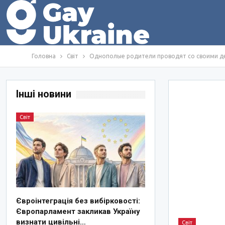
Головна
Світ
Однополые родители проводят со своими д
Інші новини
Світ
Євроінтеграція без вибірковості:
Європарламент закликав Україну
визнати цивільні…
Світ