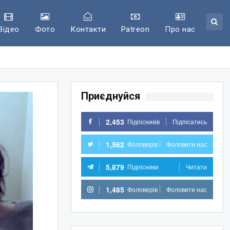
Відео
Фото
Контакти
Patreon
Про нас
Приєднуйся
2,453
Підпісників
Підпісатись
1,562
Фоловерів
Фоловити нас
5,879
Підпісники
Читати
1,485
Фоловерів
Фоловити нас