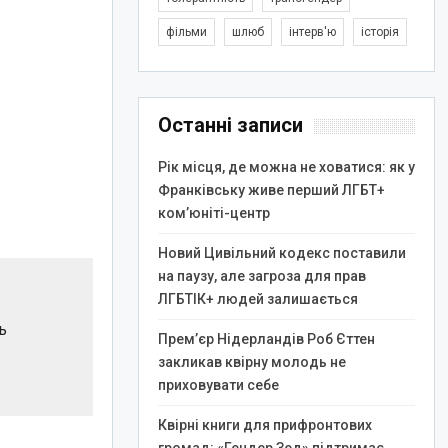
фільми
шлюб
інтерв'ю
історія
Останні записи
Рік місця, де можна не ховатися: як у
Франківську живе перший ЛГБТ+
ком’юніті-центр
Новий Цивільний кодекс поставили
на паузу, але загроза для прав
ЛГБТІК+ людей залишається
ь
Прем’єр Нідерландів Роб Єттен
закликав квірну молодь не
приховувати себе
Квірні книги для прифронтових