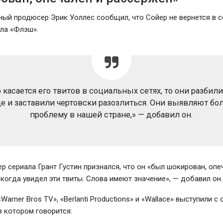
ный продюсер Эрик Уоллес сообщил, что Сойер не вернется в 
ла «Флэш».
 касается его твитов в социальных сетях, то они разбил
е и заставили чертовски разозлиться. Они выявляют б
проблему в нашей стране,» — добавил он.
р сериала Грант Густин признался, что он «был шокирован, опе
 когда увидел эти твиты. Слова имеют значение», — добавил он.
arner Bros TV», «Berlanti Productions» и «Wallace» выступили 
в котором говорится: