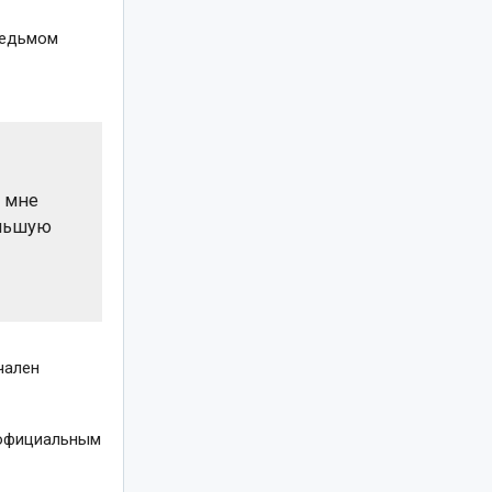
седьмом
и мне
ольшую
чален
с официальным