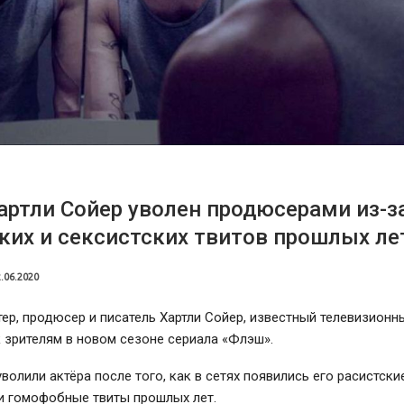
артли Сойер уволен продюсерами из-з
ких и сексистских твитов прошлых ле
.06.2020
тер, продюсер и писатель Хартли Сойер, известный телевизионн
к зрителям в новом сезоне сериала «Флэш».
олили актёра после того, как в сетях появились его расистские
и гомофобные твиты прошлых лет.