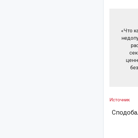
«Что к
недоп
ра
сек
ценн
бе
Источник
Сподобал