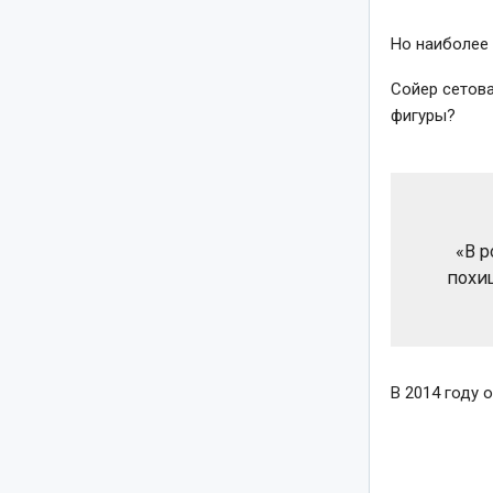
Но наиболее
Сойер сетова
фигуры?
«В 
похи
В 2014 году 