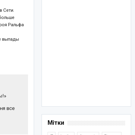
в Сети.
 больше
ероя Ральфа
ие выпады
ы!»
еня все
Мітки