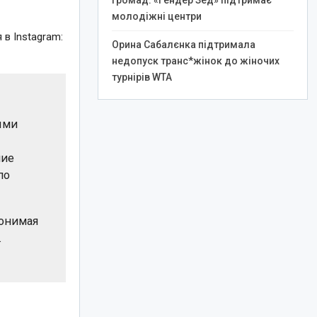
громад: «Гендер Зед» підтримає
молодіжні центри
в Instagram:
Орина Сабалєнка підтримала
недопуск транс*жінок до жіночих
турнірів WTA
ыми
ние
ло
понимая
.