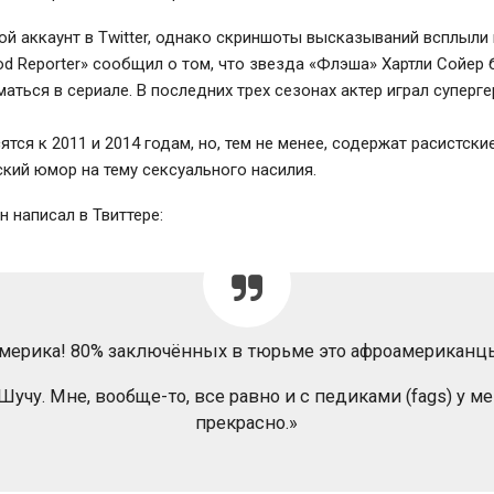
ой аккаунт в Twitter, однако скриншоты высказываний всплыли 
od Reporter» сообщил о том, что звезда «Флэша» Хартли Сойер
маться в сериале. В последних трех сезонах актер играл суперг
ятся к 2011 и 2014 годам, но, тем не менее, содержат расистск
кий юмор на тему сексуального насилия.
н написал в Твиттере:
мерика! 80% заключённых в тюрьме это афроамериканц
Шучу. Мне, вообще-то, все равно и с педиками (fags) у м
прекрасно.»