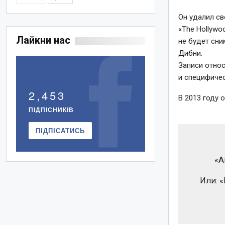
Он удалил св
«The Hollywo
Лайкни нас
не будет сни
Дибни.
Записи относ
и специфичес
2,453
В 2013 году о
ПІДПІСНИКІВ
ПІДПІСАТИСЬ
«А
Или: «