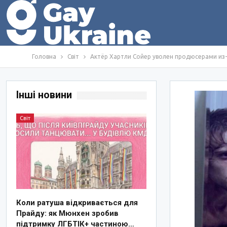
Головна
Світ
Актёр Хартли Сойер уволен продюсерами из-з
Інші новини
Світ
Коли ратуша відкривається для
Прайду: як Мюнхен зробив
підтримку ЛГБТІК+ частиною…