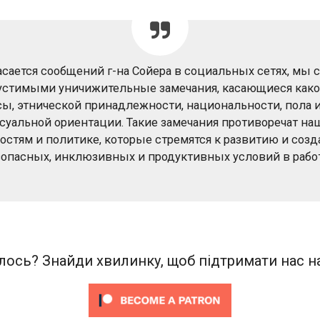
асается сообщений г-на Сойера в социальных сетях, мы 
устимыми уничижительные замечания, касающиеся како
сы, этнической принадлежности, национальности, пола 
суальной ориентации. Такие замечания противоречат н
остям и политике, которые стремятся к развитию и соз
зопасных, инклюзивных и продуктивных условий в работ
ось? Знайди хвилинку, щоб підтримати нас на