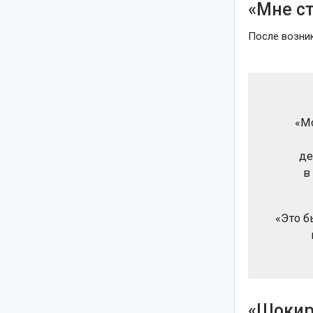
«Мне с
После возник
«М
де
в
«Это б
«Шокир