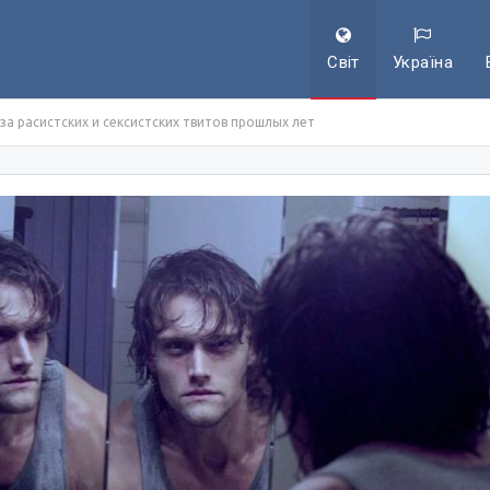
Світ
Україна
а расистских и сексистских твитов прошлых лет