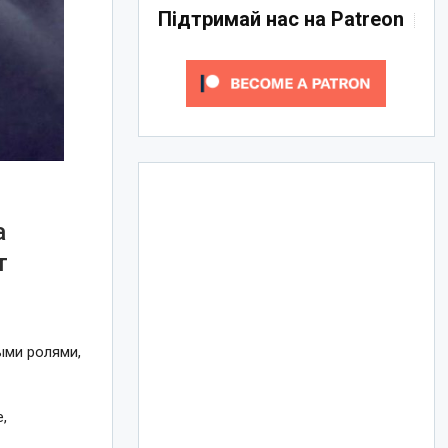
Підтримай нас на Patreon
а
т
ыми ролями,
,