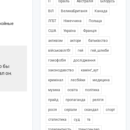
IT
Ізраїль
Австралія
Білорусь
ВІЛ
ВеликаБританія
Канада
ЛГБТ
Німеччина
Польща
тройные
США
Україна
Франція
активізм
актори
батьківство
військовілгбт
гей
гей_шлюби
гомофобія
дослідження
о бы
законодавство
камінґ_аут
л он.
кримінал
лесбійки
медицина
музика
освіта
політика
прайд
пропаганда
релігія
росія
серіали
скандал
спорт
статистика
суд
тв
толерантність
трансгендер