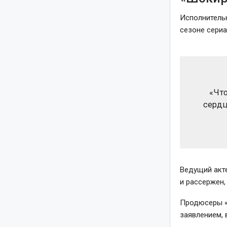
Исполнитель
сезоне сериа
«Что
сердц
Ведущий акте
и рассержен,
Продюсеры «W
заявлением, 