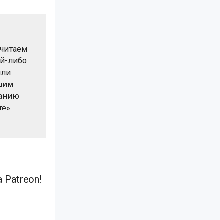
считаем
й-либо
или
ашим
данию
е».
 Patreon!