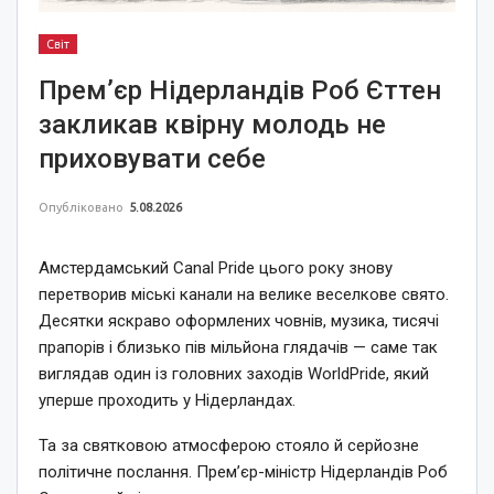
Світ
Прем’єр Нідерландів Роб Єттен
закликав квірну молодь не
приховувати себе
Опубліковано
5.08.2026
Амстердамський Canal Pride цього року знову
перетворив міські канали на велике веселкове свято.
Десятки яскраво оформлених човнів, музика, тисячі
прапорів і близько пів мільйона глядачів — саме так
виглядав один із головних заходів WorldPride, який
уперше проходить у Нідерландах.
Та за святковою атмосферою стояло й серйозне
політичне послання. Прем’єр-міністр Нідерландів Роб