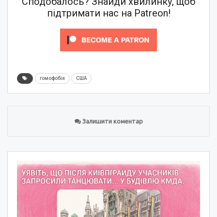
Сподобалось? Знайди хвилинку, щоб
підтримати нас на Patreon!
гомофобія
США
Залишити коментар