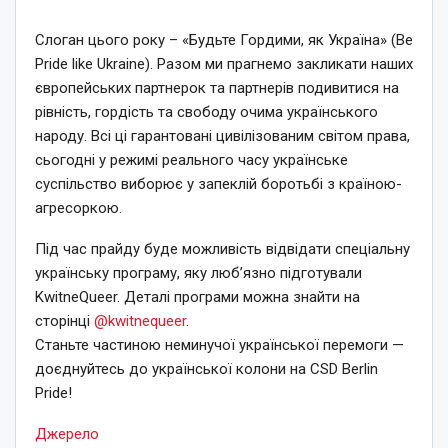
Слоган цього року – «Будьте Гордими, як Україна» (Be
Pride like Ukraine). Разом ми прагнемо закликати наших
європейських партнерок та партнерів подивитися на
рівність, гордість та свободу очима українського
народу. Всі ці гарантовані цивілізованим світом права,
сьогодні у режимі реального часу українське
суспільство виборює у запеклій боротьбі з країною-
агресоркою.
Під час прайду буде можливість відвідати спеціальну
українську програму, яку люб’язно підготували
KwitneQueer. Деталі програми можна знайти на
сторінці
@kwitnequeer
.
Станьте частиною неминучої української перемоги —
доєднуйтесь до української колони на CSD Berlin
Pride!
Джерело