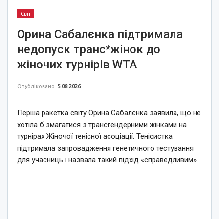
Світ
Орина Сабалєнка підтримала
недопуск транс*жінок до
жіночих турнірів WTA
Опубліковано
5.08.2026
Перша ракетка світу Орина Сабалєнка заявила, що не
хотіла б змагатися з трансгендерними жінками на
турнірах Жіночої тенісної асоціації. Тенісистка
підтримала запровадження генетичного тестування
для учасниць і назвала такий підхід «справедливим».