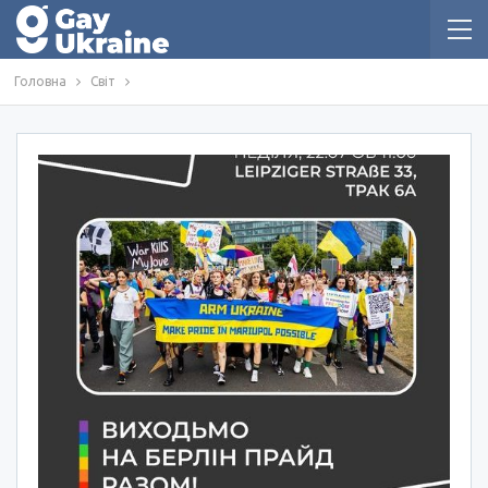
Головна
Світ