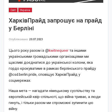
Світ
Україна
ХарківПрайд запрошує на прайд
у Берліні
Опубліковано
20.07.2023
Цього року разом із @
kwitnequeer
та іншими
українськими громадськими організаціями ми
щасливі доєднатися до української колони, яка
гордо крокуватиме в рамках берлінського прайду
@csd.berlin.pride, сповіщує ХарківПрайд у
соцмережах.
Наша мета — нагадати німецькому суспільству та
європейській квір-спільноті, що війна триває, а люди
гинуть, і тільки разом ми спроможні зупинити цю
війну.