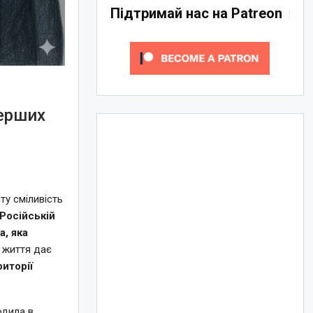
Підтримай нас на Patreon
перших
ту сміливість
 Російській
, яка
ї життя дає
иторії
одила в