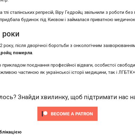
ентр.
на тлі сталінських репресій, Віру Гедройц звільнили з роботи без
 придбала будинок під Києвом і займалася приватною медично
 роки
32 року, після дворічної боротьби з онкологічним захворювання
дройц померла
.
ло прикладом поєднання професійної відваги, особистої свободи
ажливою частиною як української історії медицини, так і ЛГБТК+ 
ось? Знайди хвилинку, щоб підтримати нас на
блікацією