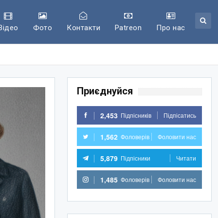
Відео
Фото
Контакти
Patreon
Про нас
Приєднуйся
2,453
Підпісників
Підпісатись
1,562
Фоловерів
Фоловити нас
5,879
Підпісники
Читати
1,485
Фоловерів
Фоловити нас