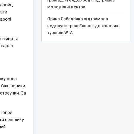
громад: «Гендер Зед» підтримає
едройц
молодіжні центри
вати
Орина Сабалєнка підтримала
Європі
недопуск транс*жінок до жіночих
турнірів WTA
 війни та
овідало
оку вона
 більшовики.
стосунки. За
 Попри
ти невелику
ний