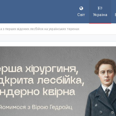
Світ
Україна
на з перших відомих лесбійок на українських теренах