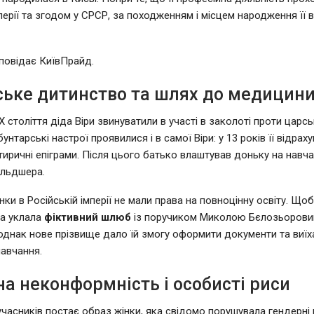
мперії та згодом у СРСР, за походженням і місцем народження її
зповідає КиївПрайд.
ське дитинство та шлях до медицин
Х століття діда Віри звинуватили в участі в заколоті проти царс
бунтарські настрої проявилися і в самої Віри: у 13 років її відрах
сатиричні епіграми. Після цього батько влаштував доньку на навч
ельдшера.
нки в Російській імперії не мали права на повноцінну освіту. Що
ра уклала
фіктивний шлюб
із поручиком Миколою Бєлозьоровим
однак нове прізвище дало їй змогу оформити документи та виїх
авчання.
а неконформність і особисті риси
сучасників постає образ жінки, яка свідомо порушувала гендерні