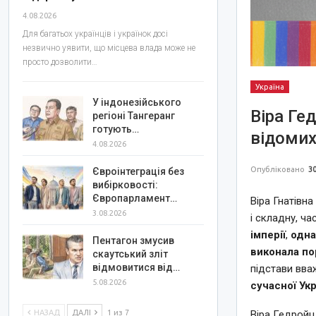
4.08.2026
Для багатьох українців і українок досі
незвично уявити, що місцева влада може не
просто дозволити…
Україна
У індонезійського
Віра Ге
регіоні Тангеранг
готують…
відомих
4.08.2026
Опубліковано
30
Євроінтеграція без
вибірковості:
Європарламент…
Віра Гнатівн
3.08.2026
і складну, ча
імперії
,
одна
Пентагон змусив
виконала по
скаутський зліт
відмовитися від…
підстави вва
5.08.2026
сучасної Ук
НАЗАД
ДАЛІ
1 из 7
Віра Гедройц