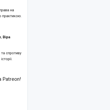
 права на
ю практикою.
м,
Віра
 та спротиву
історії.
 Patreon!