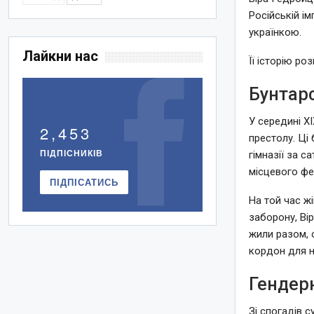
Російській і
українкою.
Лайкни нас
Її історію ро
Бунтар
У середині ХІ
2,453
престолу. Ці 
ПІДПІСНИКІВ
гімназії за 
місцевого ф
ПІДПІСАТИСЬ
На той час жі
заборону, Ві
жили разом, 
кордон для н
Гендерн
Зі спогадів 