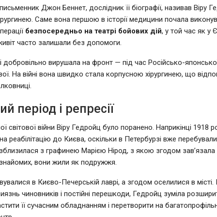
письменник Джон Беннет, дослідник її біографії, називав Віру Г
ірургинею. Саме вона першою в історії медицини почала викону
перації
безпосередньо на театрі бойових дій
, у той час як у 
живіт часто залишали без допомоги.
і добровільно вирушала на фронт — під час Російсько-японської
вої. На війні вона швидко стала корпусною хірургинею, що відп
лковниці.
ий період і репресії
ої світової війни Віру Гедройц було поранено. Наприкінці 1918 р
на реабілітацію до Києва, оскільки в Петербурзі вже перебували
 зблизилася з графинею Марією Нірод, з якою згодом зав’язала 
знайомих, вони жили як подружжя.
вувалися в Києво-Печерській лаврі, а згодом оселилися в місті.
риязнь чиновників і постійні перешкоди, Гедройц зуміла розшири
астити її сучасним обладнанням і перетворити на багатопрофіль