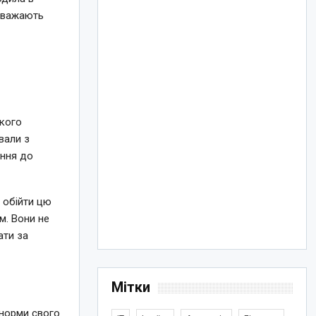
 вважають
и
ького
ували з
ання до
б обійти цю
. Вони не
ати за
Мітки
 норми свого