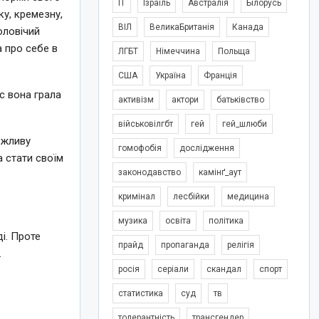
IT
Ізраїль
Австралія
Білорусь
ку, кремезну,
ВІЛ
ВеликаБританія
Канада
оловічий
а про себе в
ЛГБТ
Німеччина
Польща
США
Україна
Франція
с вона грала
активізм
актори
батьківство
військовілгбт
гей
гей_шлюби
ожливу
гомофобія
дослідження
а стати своїм
законодавство
камінґ_аут
кримінал
лесбійки
медицина
музика
освіта
політика
ді. Проте
прайд
пропаганда
релігія
.
росія
серіали
скандал
спорт
статистика
суд
тв
толерантність
трансгендер