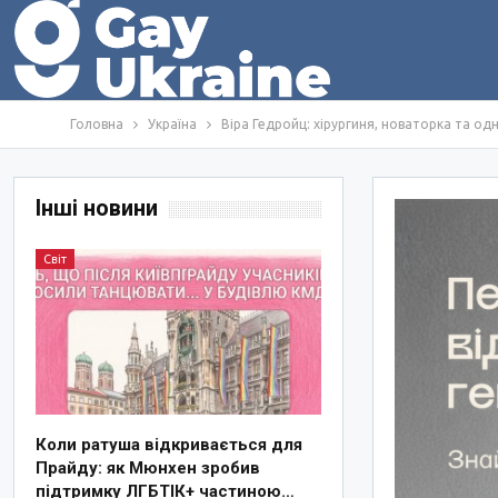
Головна
Україна
Віра Гедройц: хірургиня, новаторка та од
Інші новини
Світ
Коли ратуша відкривається для
Прайду: як Мюнхен зробив
підтримку ЛГБТІК+ частиною…