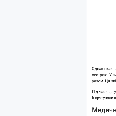
Однак після 
сестрою. У л
разом. Ця зв
Під час чергу
Її врятували 
Медична