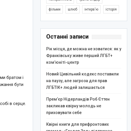
фільми
шлюб
інтерв'ю
історія
Останні записи
Рік місця, де можна не ховатися: як у
Франківську живе перший ЛГБТ+
ком’юніті-центр
Новий Цивільний кодекс поставили
ими братом і
на паузу, але загроза для прав
ажання бути
ЛГБТІК+ людей залишається
Прем’єр Нідерландів Роб Єттен
собі в серце.
закликав квірну молодь не
приховувати себе
Квірні книги для прифронтових