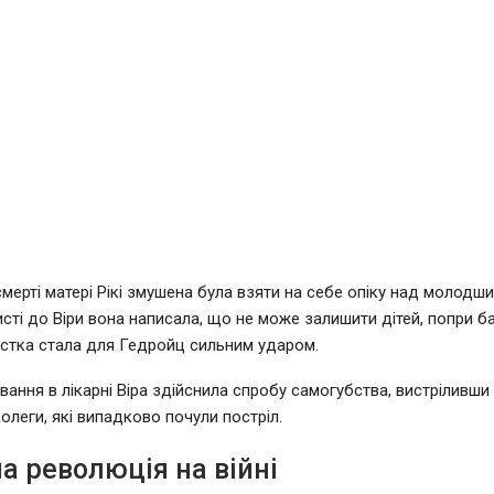
смерті матері Рікі змушена була взяти на себе опіку над молодш
исті до Віри вона написала, що не може залишити дітей, попри б
істка стала для Гедройц сильним ударом.
вання в лікарні Віра здійснила спробу самогубства, вистріливши 
колеги, які випадково почули постріл.
 революція на війні