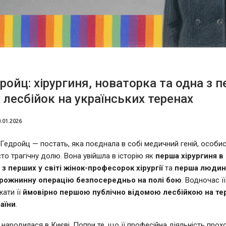
дройц: хірургиня, новаторка та одна з 
 лесбійок на українських теренах
.01.2026
а Гедройц — постать, яка поєднала в собі медичний геній, особис
сто трагічну долю. Вона увійшла в історію як
перша хірургиня в
 з перших у світі жінок-професорок хірургії
та
перша людина
рожнинну операцію безпосередньо на полі бою
. Водночас ї
жати її
ймовірно першою публічно відомою лесбійкою на тер
раїни
.
 народилася в Києві. Попри те, що її професійна діяльність прох