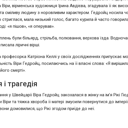
 Віри, вірменська художниця Ірина Авдієва, згадувала її як висо
 та сміливу людину з норовливим характером. Гедройц носила ч
о стриглася, мала низький голос, багато курила й часто говорил
ді: «я пішов», «я оперував».
оплень були більярд, стрільба, полювання, верхова їзда. Водноча
 писала ліричні вірші.
професорка Катріона Келлі у своїх дослідженнях припускає м
ьність Віри Гедройц, посилаючись на її власні слова: «Я вирішил
його смерті».
 і трагедія
ння у Швейцарії Віра Гедройц закохалася в жінку на ім’я Рікі Гю
 Віри та тяжка хвороба її матері змусили повернутися до імперії
они домовилися, що Рікі згодом приїде до неї.