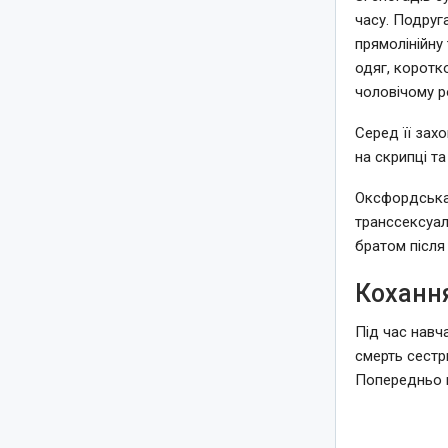
часу. Подруга
прямолінійну
одяг, коротк
чоловічому ро
Серед її зах
на скрипці та
Оксфордська 
транссексуал
братом після 
Кохання
Під час навча
смерть сестри
Попередньо в