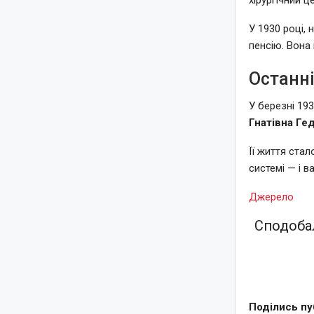
хірургічний ц
У 1930 році, 
пенсію. Вона
Останні
У березні 19
Гнатівна Ге
Її життя ста
системі — і в
Джерело
Сподобал
Поділись пу