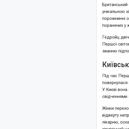
Британський 
унікальною х
порожнинні о
поранених у 
Гедройц двіч
Першої світо
званню підпо
Київськ
Під час Перш
повернулася 
У Києві вона
свідченнями 
Жінки перехо
відверту неп
лікарню, осн