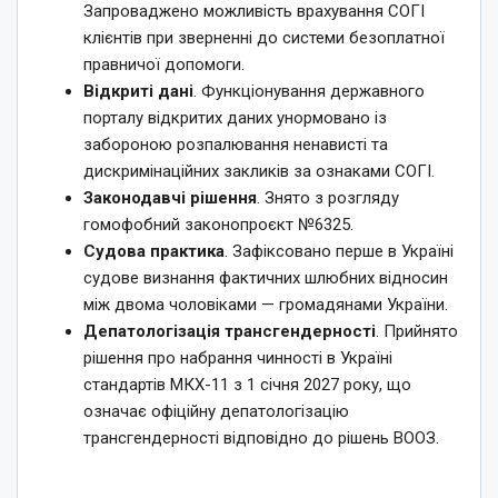
Запроваджено можливість врахування СОГІ
клієнтів при зверненні до системи безоплатної
правничої допомоги.
Відкриті дані
. Функціонування державного
порталу відкритих даних унормовано із
забороною розпалювання ненависті та
дискримінаційних закликів за ознаками СОГІ.
Законодавчі рішення
. Знято з розгляду
гомофобний законопроєкт №6325.
Судова практика
. Зафіксовано перше в Україні
судове визнання фактичних шлюбних відносин
між двома чоловіками — громадянами України.
Депатологізація трансгендерності
. Прийнято
рішення про набрання чинності в Україні
стандартів МКХ-11 з 1 січня 2027 року, що
означає офіційну депатологізацію
трансгендерності відповідно до рішень ВООЗ.