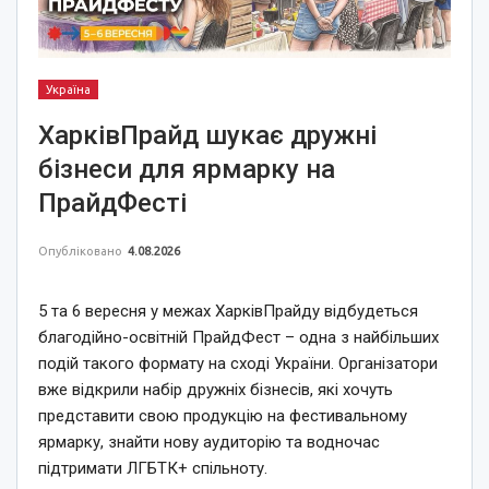
Україна
ХарківПрайд шукає дружні
бізнеси для ярмарку на
ПрайдФесті
Опубліковано
4.08.2026
5 та 6 вересня у межах ХарківПрайду відбудеться
благодійно-освітній ПрайдФест – одна з найбільших
подій такого формату на сході України. Організатори
вже відкрили набір дружніх бізнесів, які хочуть
представити свою продукцію на фестивальному
ярмарку, знайти нову аудиторію та водночас
підтримати ЛГБТК+ спільноту.