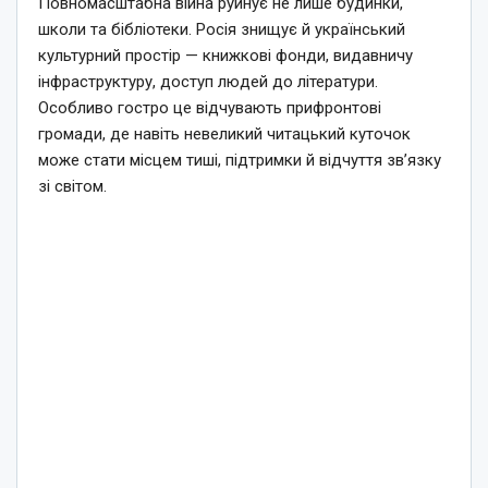
Повномасштабна війна руйнує не лише будинки,
школи та бібліотеки. Росія знищує й український
культурний простір — книжкові фонди, видавничу
інфраструктуру, доступ людей до літератури.
Особливо гостро це відчувають прифронтові
громади, де навіть невеликий читацький куточок
може стати місцем тиші, підтримки й відчуття зв’язку
зі світом.