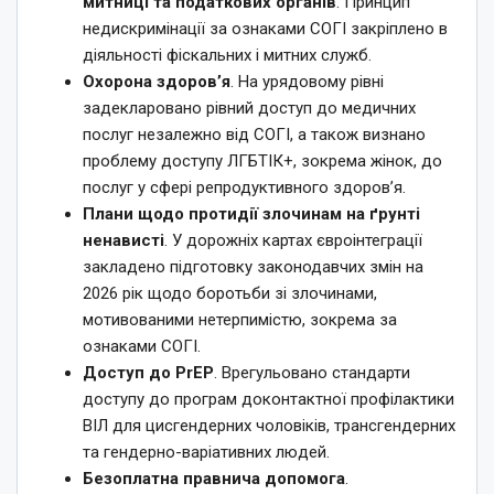
митниці та податкових органів
. Принцип
недискримінації за ознаками СОГІ закріплено в
діяльності фіскальних і митних служб.
Охорона здоров’я
. На урядовому рівні
задекларовано рівний доступ до медичних
послуг незалежно від СОГІ, а також визнано
проблему доступу ЛГБТІК+, зокрема жінок, до
послуг у сфері репродуктивного здоров’я.
Плани щодо протидії злочинам на ґрунті
ненависті
. У дорожніх картах євроінтеграції
закладено підготовку законодавчих змін на
2026 рік щодо боротьби зі злочинами,
мотивованими нетерпимістю, зокрема за
ознаками СОГІ.
Доступ до PrEP
. Врегульовано стандарти
доступу до програм доконтактної профілактики
ВІЛ для цисгендерних чоловіків, трансгендерних
та гендерно-варіативних людей.
Безоплатна правнича допомога
.