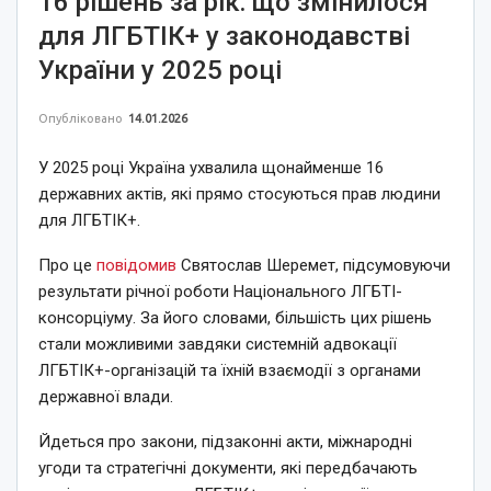
16 рішень за рік: що змінилося
для ЛГБТІК+ у законодавстві
України у 2025 році
Опубліковано
14.01.2026
У 2025 році Україна ухвалила щонайменше 16
державних актів, які прямо стосуються прав людини
для ЛГБТІК+.
Про це
повідомив
Святослав Шеремет, підсумовуючи
результати річної роботи Національного ЛГБТІ-
консорціуму. За його словами, більшість цих рішень
стали можливими завдяки системній адвокації
ЛГБТІК+-організацій та їхній взаємодії з органами
державної влади.
Йдеться про закони, підзаконні акти, міжнародні
угоди та стратегічні документи, які передбачають