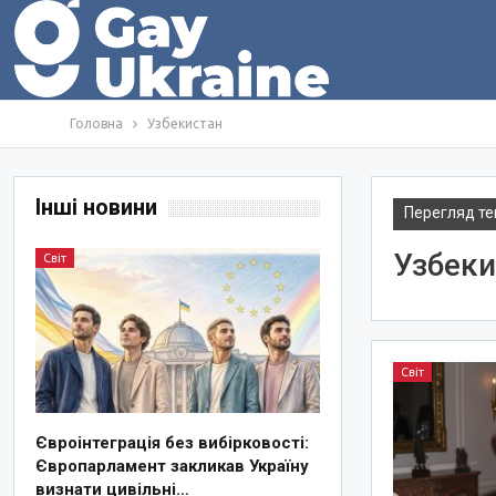
Головна
Узбекистан
Інші новини
Перегляд те
Узбеки
Світ
Світ
Євроінтеграція без вибірковості:
Європарламент закликав Україну
визнати цивільні…