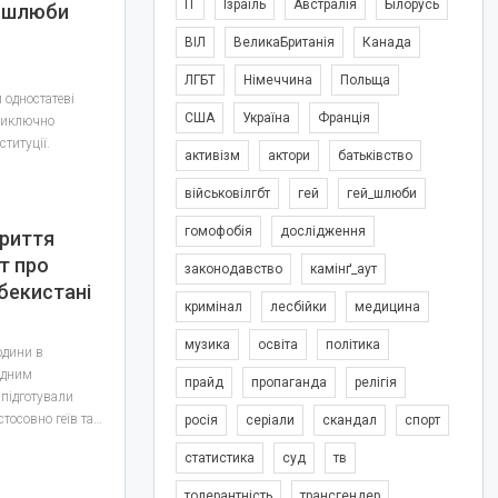
IT
Ізраїль
Австралія
Білорусь
і шлюби
ВІЛ
ВеликаБританія
Канада
ЛГБТ
Німеччина
Польща
 одностатеві
США
Україна
Франція
виключно
ституції.
активізм
актори
батьківство
військовілгбт
гей
гей_шлюби
гомофобія
дослідження
криття
іт про
законодавство
камінґ_аут
збекистані
кримінал
лесбійки
медицина
музика
освіта
політика
юдини в
одним
прайд
пропаганда
релігія
 підготували
тосовно геїв та…
росія
серіали
скандал
спорт
статистика
суд
тв
толерантність
трансгендер