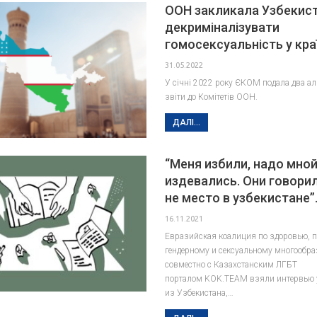
ООН закликала Узбекис
декриміналізувати
гомосексуальність у краї
31.05.2022
У січні 2022 року ЄКОМ подала два ал
звіти до Комітетів ООН.
ДАЛІ...
“Меня избили, надо мно
издевались. Они говорил
не место в узбекистане”
16.11.2021
Евразийская коалиция по здоровью, 
гендерному и сексуальному многообр
совместно с Казахстанским ЛГБТ
порталом KOK.TEAM взяли интервью у
из Узбекистана,…