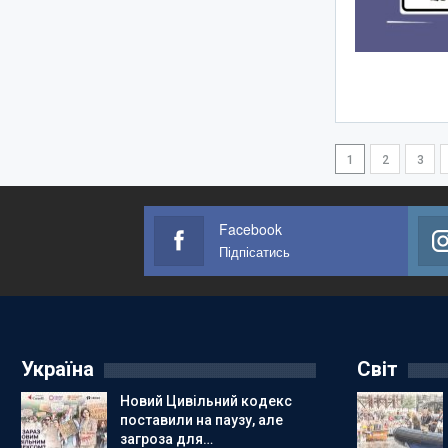
1
2
3
Facebook
Підпісатись
Україна
Світ
Новий Цивільний кодекс
поставили на паузу, але
загроза для…