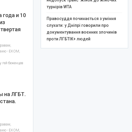
недопуск транс*жінок до жіночих
турнірів WTA
 года и 10
Правосуддя починається з уміння
из
слухати: у Дніпрі говорили про
етвертая
документування воєнних злочинів
проти ЛГБТІК+ людей
правам,
азию - ЕКОМ,
 гей беженцев
ы на ЛГБТ.
истана.
правам,
азию - ЕКОМ,