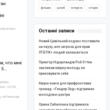
тан
фільми
шлюб
інтерв'ю
історія
ні
ьтернативні
Останні записи
Новий Цивільний кодекс поставили
на паузу, але загроза для прав
ЛГБТІК+ людей залишається
й
и, что мне
Прем’єр Нідерландів Роб Єттен
закликав квірну молодь не
. 5…
приховувати себе
правам,
Квірні книги для прифронтових
азию - ЕКОМ,
громад: «Гендер Зед» підтримає
молодіжні центри
 гей беженцев
Орина Сабалєнка підтримала