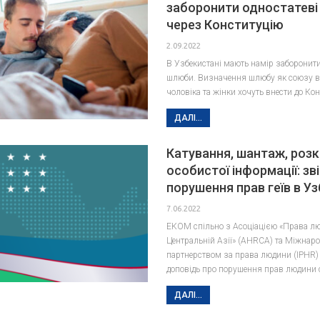
заборонити одностатев
через Конституцію
2.09.2022
В Узбекистані мають намір заборонити
шлюби. Визначення шлюбу як союзу 
чоловіка та жінки хочуть внести до Кон
ДАЛІ...
Катування, шантаж, роз
особистої інформації: зв
порушення прав геїв в У
7.06.2022
ЕКОМ спільно з Асоціацією «Права л
Центральній Азії» (AHRCA) та Міжнар
партнерством за права людини (IPHR)
доповідь про порушення прав людини с
ДАЛІ...