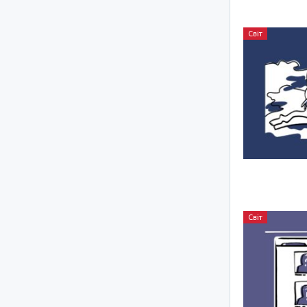
Світ
Світ