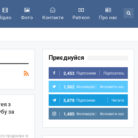
Відео
Фото
Контакти
Patreon
Про нас
Приєднуйся
2,453
Підпісників
Підпісатись
1,562
Фоловерів
Фоловити нас
5,879
Підпісники
Читати
ея з
убу за
1,485
Фоловерів
Фоловити нас
ого продюсера та