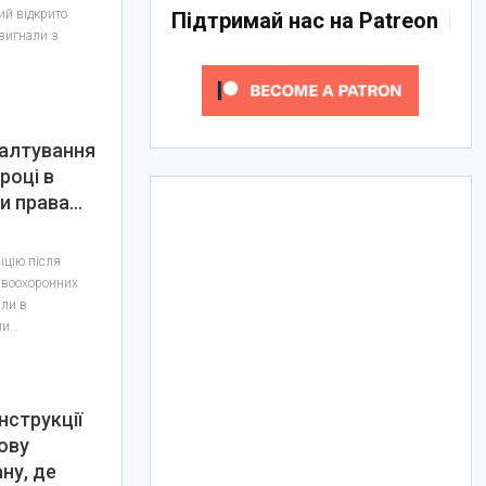
ий відкрито
Підтримай нас на Patreon
 вигнали з
валтування
році в
и права…
іцію після
равоохоронних
или в
ли…
нструкції
ову
ну, де