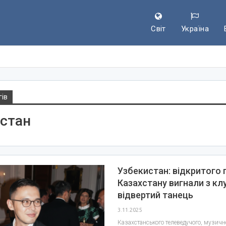
Світ
Україна
гів
стан
Узбекистан: відкритого г
Казахстану вигнали з кл
відвертий танець
3.11.2025
Казахстанського телеведучого, музичн