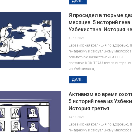
ДАЛІ...
Я просидел в тюрьме два
месяцев. 5 историй геев 
Узбекистана. История ч
15.11.2021
Евразийская коалиция по здоровью, 
гендерному и сексуальному многообр
совместно с Казахстанским ЛГБТ
порталом KOK.TEAM взяли интервью у
из Узбекистана,…
ДАЛІ...
Активизм во время охот
5 историй геев из Узбек
История третья
14.11.2021
Евразийская коалиция по здоровью, 
гендерному и сексуальному многообр