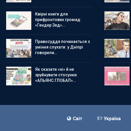
Квірні книги для
прифронтових громад:
«Гендер Зед»…
Правосуддя починається з
уміння слухати: у Дніпрі
говорили…
Як сказати «ні» й не
зруйнувати стосунки:
«АЛЬЯНС.ГЛОБАЛ»…
Світ
Україна