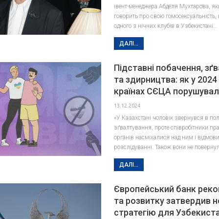
івент-менеджера Абделя Мухтарова, як
говорить про свою гомосексуальність,
одного з нічних клубів в Узбекистані…
ДАЛІ...
Підставні побачення, зґ
та здирництва: як у 2024 
країнах СЄЦА порушувал
13.12.2024
«У Казахстані чоловік звернувся в пол
зґвалтування, проте співробітники п
органів насміхалися над ним і відмов
розслідуванні. Також вони не поверну
ДАЛІ...
Європейський банк реко
та розвитку затвердив н
стратегію для Узбекиста