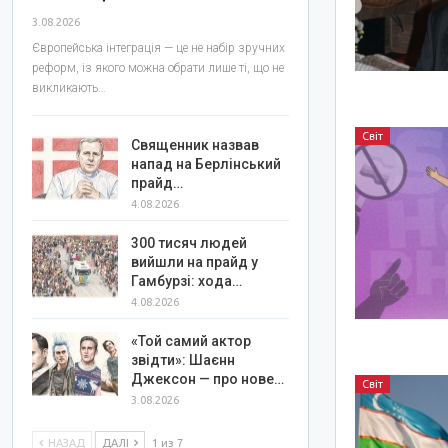
3.08.2026
Європейська інтеграція — це не набір зручних
реформ, із якого можна обрати лише ті, що не
викликають…
Світ
Священник назвав
напад на Берлінський
прайд…
4.08.2026
300 тисяч людей
вийшли на прайд у
Гамбурзі: хода…
4.08.2026
«Той самий актор
звідти»: Шаєнн
Джексон — про нове…
Світ
3.08.2026
НАЗАД
ДАЛІ
1 из 7