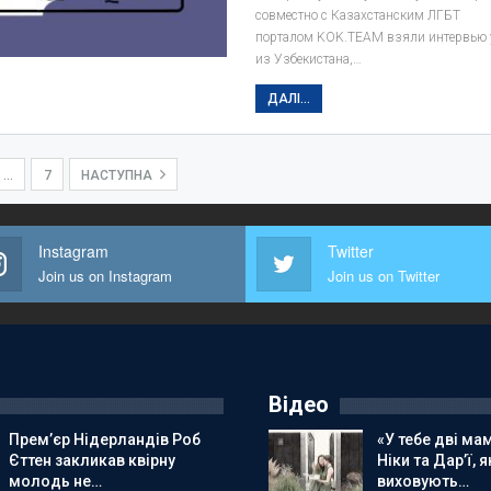
совместно с Казахстанским ЛГБТ
порталом KOK.TEAM взяли интервью у
из Узбекистана,…
ДАЛІ...
…
7
НАСТУПНА
Instagram
Twitter
Join us on Instagram
Join us on Twitter
Відео
Прем’єр Нідерландів Роб
«У тебе дві мам
Єттен закликав квірну
Ніки та Дар’ї, я
молодь не…
виховують…