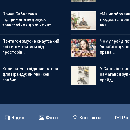
Орина Сабалєнка
«Ми не збоченц
підтримала недопуск
люди»: історія
транс*жінок до жіночих…
яка…
Пентагон змусив скаутський
Чому прайд по
зліт відмовитися від
Україні під час
просторів…
права,…
Коли ратуша відкривається
У Салоніках чол
для Прайду: як Мюнхен
намагався зуп
зробив…
прайд,…
Відео
Фото
Контакти
Pat