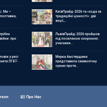
і. Ми —
КиївПрайд-2026 та «хода за
 полтавки,
традиційні цінності»: дві
акції,…
трібен
ЛьвівПрайд-2026 пройшов
 війни: про
під посиленою охороною:
учасники…
овік у рясі
Мерка Амстердама
инити ЛГБТ-
представила символічну
сукню проти…
reon
Про Нас