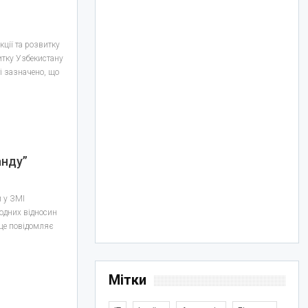
ції та розвитку
итку Узбекистану
і зазначено, що
анду”
и у ЗМІ
одних відносин
 це повідомляє
Мітки