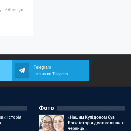
 гей беженцев
Telegram
Join us on Telegram
Фото
и»: історія
«Нашим Купідоном був
кі
Бог»: історія двох колишніх
черниць,…