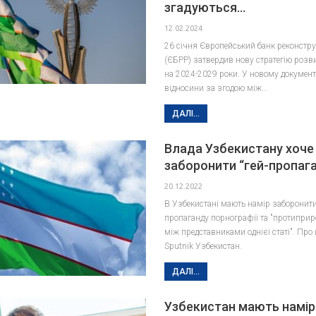
згадуються…
12.02.2024
26 січня Європейський банк реконструк
(ЄБРР) затвердив нову стратегію розв
на 2024-2029 роки. У новому документ
відносини за згодою між…
ДАЛІ...
Влада Узбекистану хоче
заборонити “гей-пропаг
20.12.2022
В Узбекистані мають намір заборонит
пропаганду порнографії та "протиприр
між представниками однієї статі". Про
Sputnik Узбекистан.
ДАЛІ...
Узбекистан мають намір