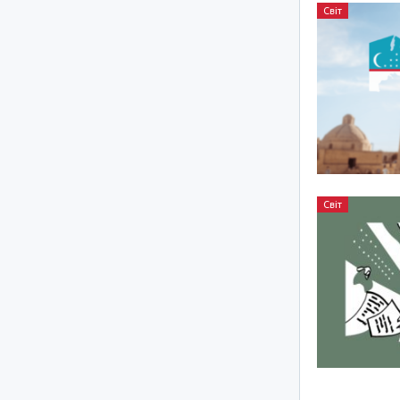
Світ
Світ