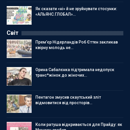
Як сказати «ні» й не зруйнувати стосунки:
«АЛЬЯНС.ГЛОБАЛ»…
Світ
Прем’єр Нідерландів Роб Єттен закликав
квірну молодь не…
Орина Сабалєнка підтримала недопуск
транс*жінок до жіночих…
Пентагон змусив скаутський зліт
відмовитися від просторів…
Коли ратуша відкривається для Прайду: як