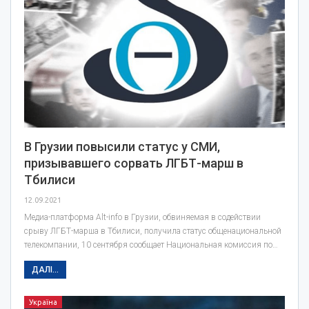
В Грузии повысили статус у СМИ,
призывавшего сорвать ЛГБТ-марш в
Тбилиси
12.09.2021
Медиа-платформа Alt-info в Грузии, обвиняемая в содействии
срыву ЛГБТ-марша в Тбилиси, получила статус общенациональной
телекомпании, 10 сентября сообщает Национальная комиссия по…
ДАЛІ...
Україна