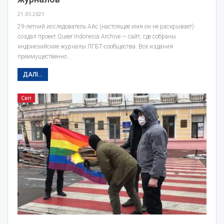
21.05.2021
29-летний исследователь Айс (настоящее имя он не раскрывает)
создал проект Queer Indonesia Archive — сайт, где собраны
индонезийские журналы ЛГБТ-сообщества. Все издания
преимущественно…
ДАЛІ...
Світ