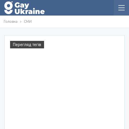
Головна
СМИ
Перегляд тегів