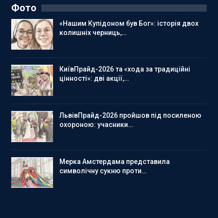
Фото
«Нашим Купідоном був Бог»: історія двох
колишніх черниць,…
КиївПрайд-2026 та «хода за традиційні
цінності»: дві акції,…
ЛьвівПрайд-2026 пройшов під посиленою
охороною: учасники…
Мерка Амстердама представила
символічну сукню проти…