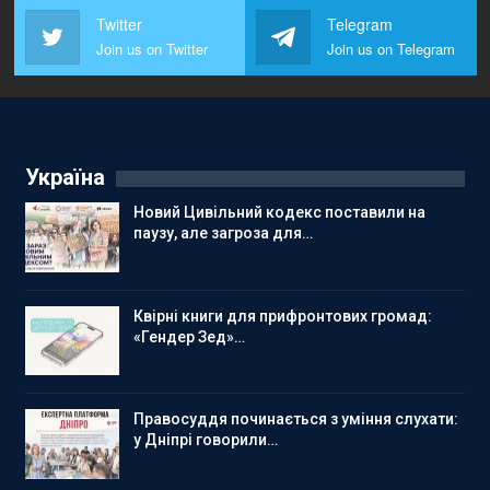
Twitter
Telegram
Join us on Twitter
Join us on Telegram
Україна
Новий Цивільний кодекс поставили на
паузу, але загроза для…
Квірні книги для прифронтових громад:
«Гендер Зед»…
Правосуддя починається з уміння слухати:
у Дніпрі говорили…