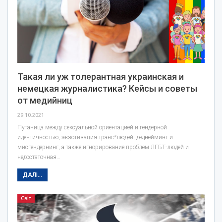
Такая ли уж толерантная украинская и
немецкая журналистика? Кейсы и советы
от медийниц
29.10.2021
Путаница между сексуальной ориентацией и гендерной
идентичностью, экзотизация транс*людей, деднейминг и
мисгендернинг, а также игнорирование проблем ЛГБТ-людей и
недостаточная…
ДАЛІ...
Світ