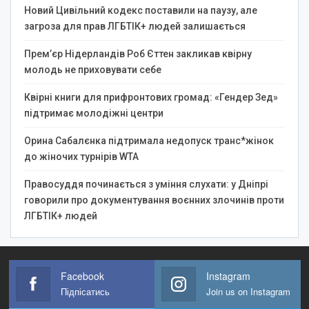
Новий Цивільний кодекс поставили на паузу, але
загроза для прав ЛГБТІК+ людей залишається
Прем’єр Нідерландів Роб Єттен закликав квірну
молодь не приховувати себе
Квірні книги для прифронтових громад: «Гендер Зед»
підтримає молодіжні центри
Орина Сабалєнка підтримала недопуск транс*жінок
до жіночих турнірів WTA
Правосуддя починається з уміння слухати: у Дніпрі
говорили про документування воєнних злочинів проти
ЛГБТІК+ людей
Facebook
Instagram
Підпісатись
Join us on Instagram