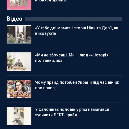
Мюнхен зробив…
Відео
«У тебе дві мами»: історія Ніки та Дар’ї, які
виховують…
«Ми не збоченці. Ми — люди»: історія
полтавки, яка…
Чому прайд потрібен Україні під час війни:
про права,…
У Салоніках чоловік у рясі намагався
зупинити ЛГБТ-прайд,…