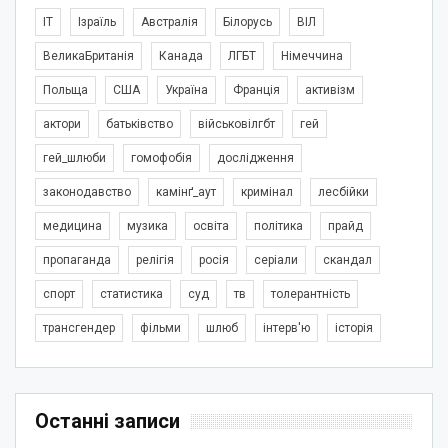
IT
Ізраїль
Австралія
Білорусь
ВІЛ
ВеликаБританія
Канада
ЛГБТ
Німеччина
Польща
США
Україна
Франція
активізм
актори
батьківство
військовілгбт
гей
гей_шлюби
гомофобія
дослідження
законодавство
камінґ_аут
кримінал
лесбійки
медицина
музика
освіта
політика
прайд
пропаганда
релігія
росія
серіали
скандал
спорт
статистика
суд
тв
толерантність
трансгендер
фільми
шлюб
інтерв'ю
історія
Останні записи