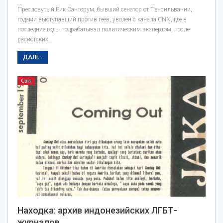
Пресловутый Рик Санторум, бывший сенатор от Пенсильвании,
годами выступавший против геев, уволен с канала CNN, где в
последние годы подрабатывал политическим экспертом, после
расистских…
ДАЛІ...
Світ
Находка: архив индонезийских ЛГБТ-
журналов