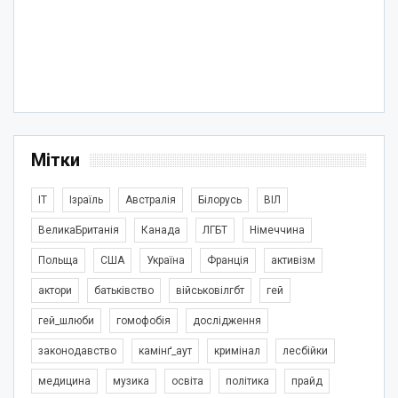
Мітки
IT
Ізраїль
Австралія
Білорусь
ВІЛ
ВеликаБританія
Канада
ЛГБТ
Німеччина
Польща
США
Україна
Франція
активізм
актори
батьківство
військовілгбт
гей
гей_шлюби
гомофобія
дослідження
законодавство
камінґ_аут
кримінал
лесбійки
медицина
музика
освіта
політика
прайд