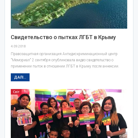
Свидетельство о пытках ЛГБТ в Крыму
4.09.2018
Правозащитная организация Антидискриминационный центр
"Мемориал" 2 сентября опубликовала видео свидетельство о
применении пыток в отношении ЛГБТ в Крыму после аннексии.
ДАЛІ...
Світ