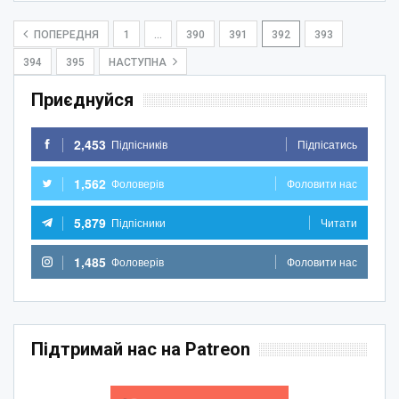
ПОПЕРЕДНЯ
1
…
390
391
392
393
394
395
НАСТУПНА
Приєднуйся
2,453
Підпісників
Підпісатись
1,562
Фоловерів
Фоловити нас
5,879
Підпісники
Читати
1,485
Фоловерів
Фоловити нас
Підтримай нас на Patreon