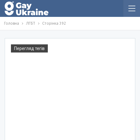
Головна
ЛГБТ
Сторінка 392
Перегляд тегів