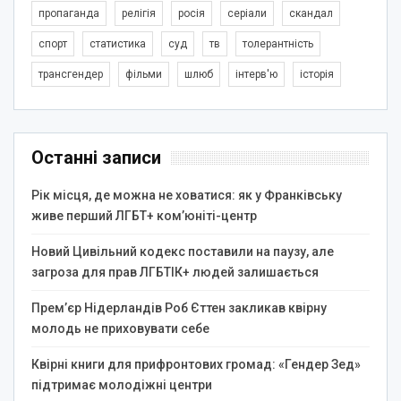
пропаганда
релігія
росія
серіали
скандал
спорт
статистика
суд
тв
толерантність
трансгендер
фільми
шлюб
інтерв'ю
історія
Останні записи
Рік місця, де можна не ховатися: як у Франківську
живе перший ЛГБТ+ ком’юніті-центр
Новий Цивільний кодекс поставили на паузу, але
загроза для прав ЛГБТІК+ людей залишається
Прем’єр Нідерландів Роб Єттен закликав квірну
молодь не приховувати себе
Квірні книги для прифронтових громад: «Гендер Зед»
підтримає молодіжні центри