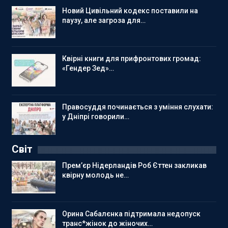
Новий Цивільний кодекс поставили на
паузу, але загроза для…
Квірні книги для прифронтових громад:
«Гендер Зед»…
Правосуддя починається з уміння слухати:
у Дніпрі говорили…
Світ
Прем’єр Нідерландів Роб Єттен закликав
квірну молодь не…
Орина Сабалєнка підтримала недопуск
транс*жінок до жіночих…