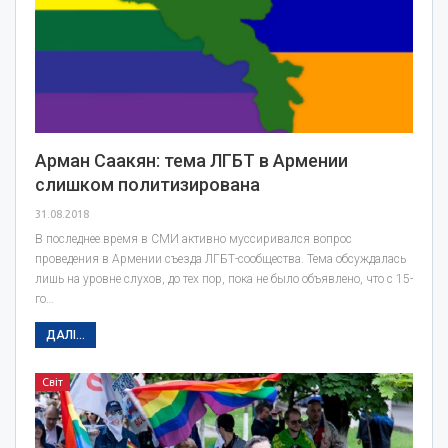
Арман Саакян: тема ЛГБТ в Армении
слишком политизирована
31.08.2018
В последнее время в СМИ активно муссиривался вопрос
проведения в Армении съезда ЛГБТ-сообщества. Тема обсуждалась
лишь на уровне слухов, до тех пор, пока не было объявлено, что с 15-
го…
ДАЛІ...
Світ