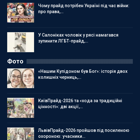
Чому прайд потрібен Україні під час війни:
про права,…
У Салоніках чоловік у рясі намагався
зупинити ЛГБТ-прайд,…
Фото
«Нашим Купідоном був Бог»: історія двох
колишніх черниць,…
КиївПрайд-2026 та «хода за традиційні
цінності»: дві акції,…
ЛьвівПрайд-2026 пройшов під посиленою
охороною: учасники…