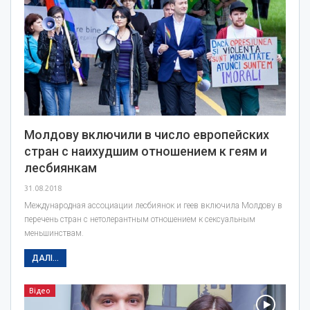
Молдову включили в число европейских
стран с наихудшим отношением к геям и
лесбиянкам
31.08.2018
Международная ассоциации лесбиянок и геев включила Молдову в
перечень стран с нетолерантным отношением к сексуальным
меньшинствам.
ДАЛІ...
Відео