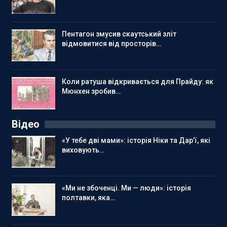
Пентагон змусив скаутський зліт
відмовитися від просторів…
Коли ратуша відкривається для Прайду: як
Мюнхен зробив…
Відео
«У тебе дві мами»: історія Ніки та Дар’ї, які
виховують…
«Ми не збоченці. Ми — люди»: історія
полтавки, яка…