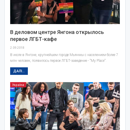
В деловом центре Янгона открылось
первое ЛГБТ-кафе
2.09.2018
В июле в Янгоне, крупнейшем городе Мьянмы с населением более 7
млн человек, появилось первое ЛГБТ-заведение - "My Place".
ДАЛІ...
Україна