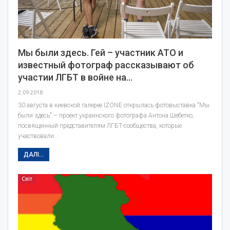
Мы были здесь. Гей – участник АТО и
известный фотограф рассказывают об
участии ЛГБТ в войне на…
2.09.2018
30 августа в киевской галерее IZONE открылась фотовыставка "Мы
были здесь" – проект украинского фотографа Антона Шебетко,
посвященный представителям ЛГБТ-сообщества, которые
участвовали…
ДАЛІ...
Світ