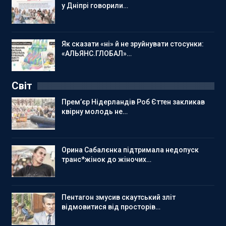
у Дніпрі говорили…
Як сказати «ні» й не зруйнувати стосунки:
«АЛЬЯНС.ГЛОБАЛ»…
Світ
Прем’єр Нідерландів Роб Єттен закликав
квірну молодь не…
Орина Сабалєнка підтримала недопуск
транс*жінок до жіночих…
Пентагон змусив скаутський зліт
відмовитися від просторів…