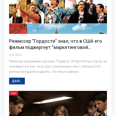
Режиссер “Гордости” знал, что в США его
фильм подвергнут “маркетинговой…
9.01.2015
Режиссер нашумевшего фильма "Гордость" (Pride) Мэттью Уорчас не
сомневался в том, что в США упоминание о геях с обложки DVD-
релиза постараются удалить, что и было сделано.
ДАЛІ...
Світ