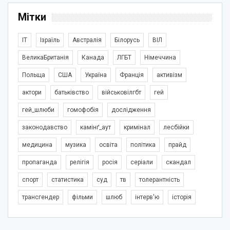
Мітки
IT
Ізраїль
Австралія
Білорусь
ВІЛ
ВеликаБританія
Канада
ЛГБТ
Німеччина
Польща
США
Україна
Франція
активізм
актори
батьківство
військовілгбт
гей
гей_шлюби
гомофобія
дослідження
законодавство
камінґ_аут
кримінал
лесбійки
медицина
музика
освіта
політика
прайд
пропаганда
релігія
росія
серіали
скандал
спорт
статистика
суд
тв
толерантність
трансгендер
фільми
шлюб
інтерв'ю
історія