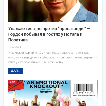
Уважаю геев, но против “пропаганды” —
Гордон побывал в гостях у Потапа и
Позитива
18.02.2021
Украинский журналист Дмитрий Гордон рассказал о том, как
относится к пародиям на себя, делал ли он пластические операции и
какое у него отношение к ЛГБТ-сообществу.
ДАЛІ...
Світ