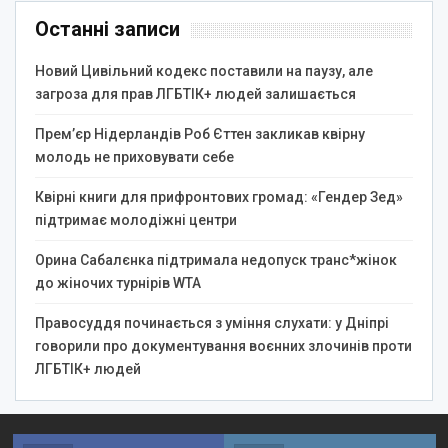
Останні записи
Новий Цивільний кодекс поставили на паузу, але
загроза для прав ЛГБТІК+ людей залишається
Прем’єр Нідерландів Роб Єттен закликав квірну
молодь не приховувати себе
Квірні книги для прифронтових громад: «Гендер Зед»
підтримає молодіжні центри
Орина Сабалєнка підтримала недопуск транс*жінок
до жіночих турнірів WTA
Правосуддя починається з уміння слухати: у Дніпрі
говорили про документування воєнних злочинів проти
ЛГБТІК+ людей