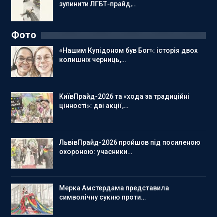
зупинити ЛГБТ-прайд,…
Фото
«Нашим Купідоном був Бог»: історія двох
колишніх черниць,…
КиївПрайд-2026 та «хода за традиційні
цінності»: дві акції,…
ЛьвівПрайд-2026 пройшов під посиленою
охороною: учасники…
Мерка Амстердама представила
символічну сукню проти…