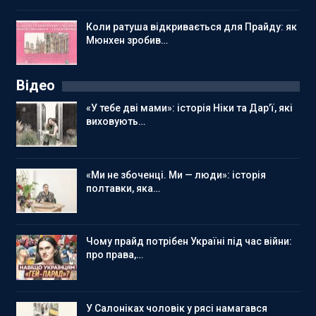
Коли ратуша відкривається для Прайду: як
Мюнхен зробив…
Відео
«У тебе дві мами»: історія Ніки та Дар’ї, які
виховують…
«Ми не збоченці. Ми — люди»: історія
полтавки, яка…
Чому прайд потрібен Україні під час війни:
про права,…
У Салоніках чоловік у рясі намагався