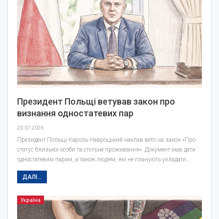
Президент Польщі ветував закон про
визнання одностатевих пар
20.07.2026
Президент Польщі Кароль Навроцький наклав вето на закон «Про
статус близької особи та спільне проживання». Документ мав дати
одностатевим парам, а також людям, які не планують укладати…
ДАЛІ...
Україна