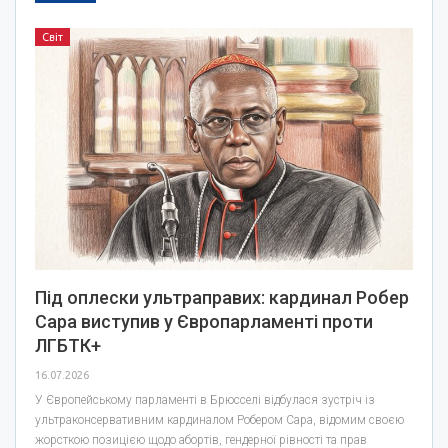
Світ
Під оплески ультраправих: кардинал Робер
Сара виступив у Європарламенті проти
ЛГБТК+
16.07.2026
У Європейському парламенті в Брюсселі відбулася зустріч із
ультраконсервативним кардиналом Робером Сара, відомим своєю
жорсткою позицією щодо абортів, гендерної рівності та прав