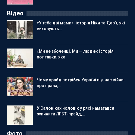
Відео
«У тебе дві мами»: історія Ніки та Дар’ї, які
виховують…
«Ми не збоченці. Ми — люди»: історія
полтавки, яка…
Чому прайд потрібен Україні під час війни:
про права,…
У Салоніках чоловік у рясі намагався
зупинити ЛГБТ-прайд,…
Фото