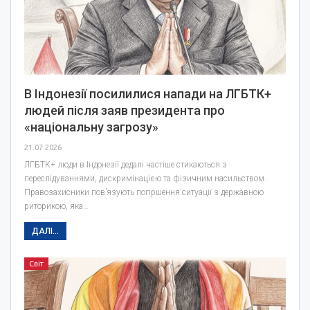
В Індонезії посилилися напади на ЛГБТК+
людей після заяв президента про
«національну загрозу»
21.07.2026
ЛГБТК+ люди в Індонезії дедалі частіше стикаються з
переслідуваннями, дискримінацією та фізичним насильством.
Правозахисники пов’язують погіршення ситуації з державною
риторикою, яка…
ДАЛІ...
Світ