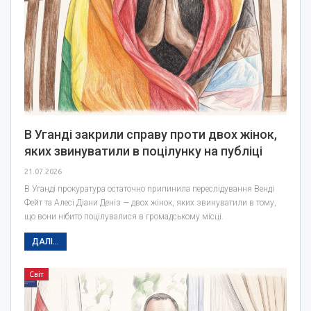
В Уганді закрили справу проти двох жінок,
яких звинуватили в поцілунку на публіці
21.07.2026
В Уганді прокуратура остаточно припинила переслідування Венді
Фейт та Алесі Діани Деніз — двох жінок, яких звинуватили в тому,
що вони нібито поцілувалися в громадському місці.
ДАЛІ...
Світ