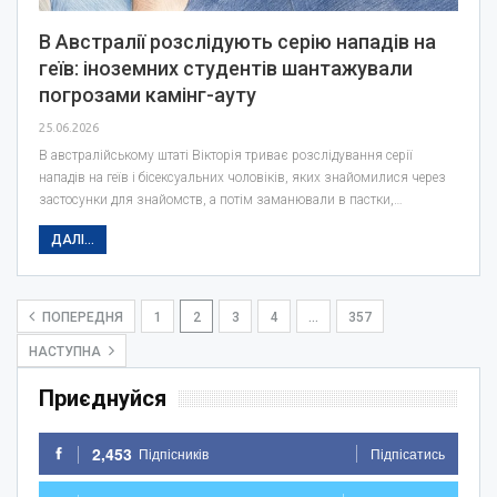
В Австралії розслідують серію нападів на
геїв: іноземних студентів шантажували
погрозами камінг-ауту
25.06.2026
В австралійському штаті Вікторія триває розслідування серії
нападів на геїв і бісексуальних чоловіків, яких знайомилися через
застосунки для знайомств, а потім заманювали в пастки,…
ДАЛІ...
ПОПЕРЕДНЯ
1
2
3
4
…
357
НАСТУПНА
Приєднуйся
2,453
Підпісників
Підпісатись