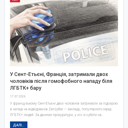
У Сент-Етьєні, Франція, затримали двох
чоловіків після гомофобного нападу біля
ЛГБТК+ бару
17.07.2026
У французькому Сент-Етьєні двох чоловіків затримали за підозрою
в нападі на відвідувачів ZanzyBar — закладу, популярного серед
ЛГБТК+ людей. За даними прокуратури, у ніч із суботи на…
ДАЛІ...