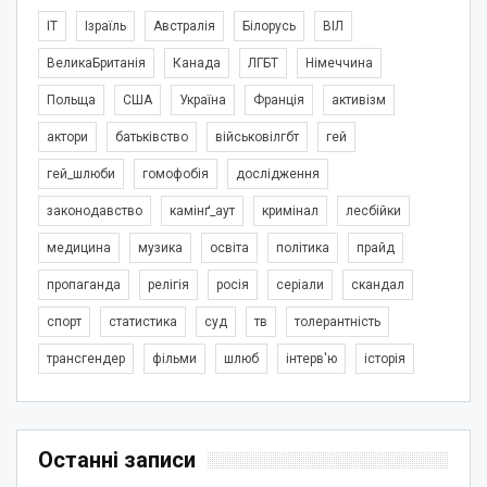
IT
Ізраїль
Австралія
Білорусь
ВІЛ
ВеликаБританія
Канада
ЛГБТ
Німеччина
Польща
США
Україна
Франція
активізм
актори
батьківство
військовілгбт
гей
гей_шлюби
гомофобія
дослідження
законодавство
камінґ_аут
кримінал
лесбійки
медицина
музика
освіта
політика
прайд
пропаганда
релігія
росія
серіали
скандал
спорт
статистика
суд
тв
толерантність
трансгендер
фільми
шлюб
інтерв'ю
історія
Останні записи