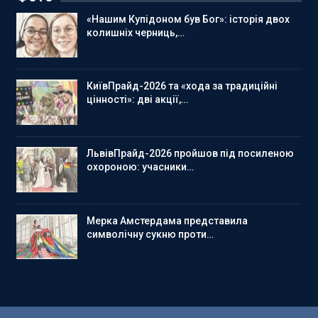
«Нашим Купідоном був Бог»: історія двох
колишніх черниць,…
КиївПрайд-2026 та «хода за традиційні
цінності»: дві акції,…
ЛьвівПрайд-2026 пройшов під посиленою
охороною: учасники…
Мерка Амстердама представила
символічну сукню проти…