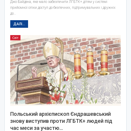
Джо Байдена, яке мало забезпечити ЛГБТК+ дітям у системі
прийомної опіки доступ до безпечних, підтримувальних і дружніх
до…
ДАЛІ...
Світ
Польський архієпископ Єндрашевський
знову виступив проти ЛГБТК+ людей під
час меси за участю…