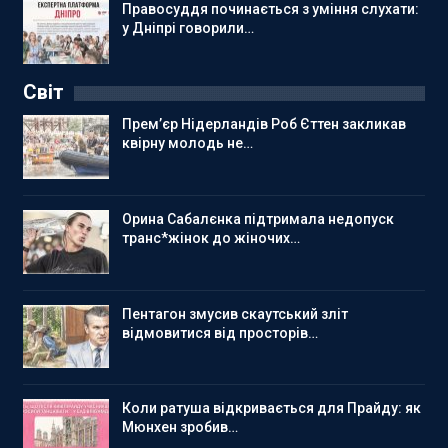
Правосуддя починається з уміння слухати:
у Дніпрі говорили…
Світ
Прем’єр Нідерландів Роб Єттен закликав
квірну молодь не…
Орина Сабалєнка підтримала недопуск
транс*жінок до жіночих…
Пентагон змусив скаутський зліт
відмовитися від просторів…
Коли ратуша відкривається для Прайду: як
Мюнхен зробив…