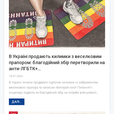
В Україні продають килимки з веселковим
прапором: благодійний збір перетворили на
анти-ЛГБТК+…
18.07.2026
В Україні почали продавати підлогові килимки із зображенням
веселкового прапора та написом «Витирай ноги! Питання?».
Ініціативу подають як благодійний збір на потреби військового…
ДАЛІ...
Світ