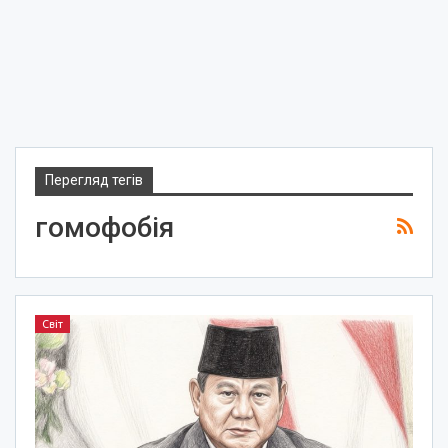
Перегляд тегів
гомофобія
Світ