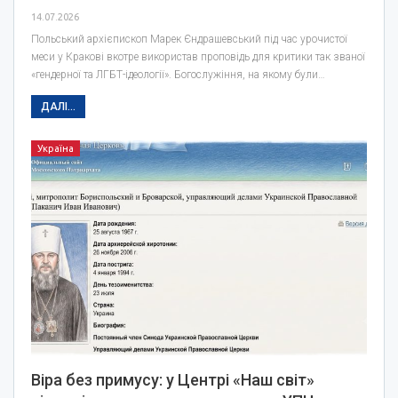
14.07.2026
Польський архієпископ Марек Єндрашевський під час урочистої
меси у Кракові вкотре використав проповідь для критики так званої
«гендерної та ЛГБТ-ідеології». Богослужіння, на якому були…
ДАЛІ...
Україна
Віра без примусу: у Центрі «Наш світ»