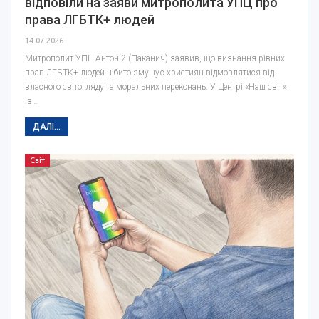
відповіли на заяви митрополита УПЦ про
права ЛГБТК+ людей
14.07.2026
Митрополит УПЦ Антоній (Паканич) заявив, що визнання рівних
прав ЛГБТК+ людей нібито змушує християн відмовлятися від
власного світогляду та моральних переконань. У Центрі «Наш світ»
із…
ДАЛІ...
Світ