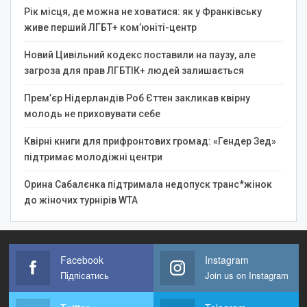
Рік місця, де можна не ховатися: як у Франківську
живе перший ЛГБТ+ ком’юніті-центр
Новий Цивільний кодекс поставили на паузу, але
загроза для прав ЛГБТІК+ людей залишається
Прем’єр Нідерландів Роб Єттен закликав квірну
молодь не приховувати себе
Квірні книги для прифронтових громад: «Гендер Зед»
підтримає молодіжні центри
Орина Сабалєнка підтримала недопуск транс*жінок
до жіночих турнірів WTA
Facebook
Instagram
Підпісатись
Join us on Instagram