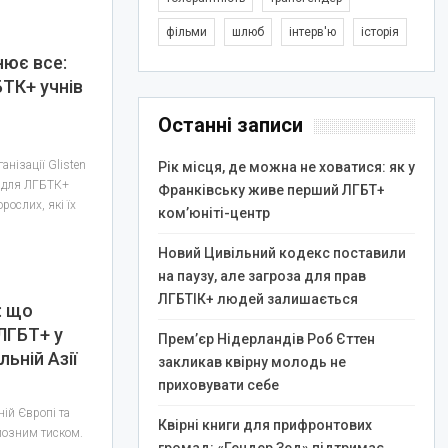
фільми
шлюб
інтерв'ю
історія
нює все:
БТК+ учнів
Останні записи
анізації Glisten
Рік місця, де можна не ховатися: як у
: для ЛГБТК+
Франківську живе перший ЛГБТ+
рослих, які їх
ком’юніті-центр
Новий Цивільний кодекс поставили
на паузу, але загроза для прав
ЛГБТІК+ людей залишається
: що
ЛГБТ+ у
Прем’єр Нідерландів Роб Єттен
ьній Азії
закликав квірну молодь не
приховувати себе
ній Європі та
Квірні книги для прифронтових
йозним тиском.