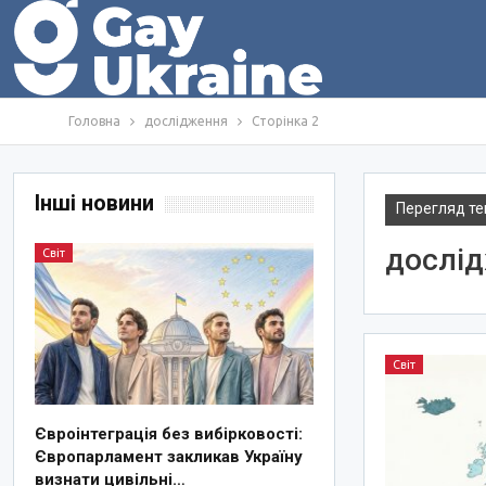
Головна
дослідження
Сторінка 2
Інші новини
Перегляд те
дослі
Світ
Світ
Євроінтеграція без вибірковості:
Європарламент закликав Україну
визнати цивільні…