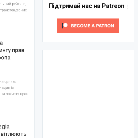
річний рейтинг,
Підтримай нас на Patreon
 трансгендерних
на
ингу прав
ропа
рилюднила
 один із
вня захисту прав
едіа
світлюють