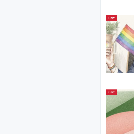
Світ
Світ