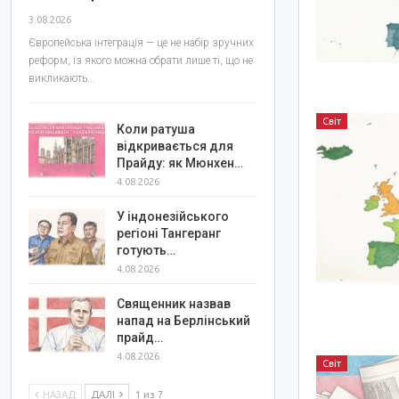
3.08.2026
Європейська інтеграція — це не набір зручних
реформ, із якого можна обрати лише ті, що не
викликають…
Світ
Коли ратуша
відкривається для
Прайду: як Мюнхен…
4.08.2026
У індонезійського
регіоні Тангеранг
готують…
4.08.2026
Священник назвав
напад на Берлінський
прайд…
4.08.2026
Світ
НАЗАД
ДАЛІ
1 из 7