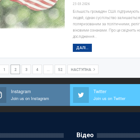
23.03.2026
Більшість громадян США підтримують
людей, однак суспільство залишаєтьс
поляризованим за політичними, реліг
віковими ознаками. Про це свідчить н
дослідження…
ДАЛІ...
1
2
3
4
…
52
НАСТУПНА
Instagram
Twitter
Join us on Instagram
Join us on Twitter
Відео