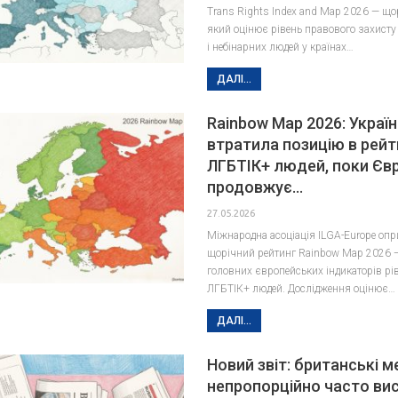
Trans Rights Index and Map 2026 — що
який оцінює рівень правового захисту
і небінарних людей у країнах…
ДАЛІ...
Rainbow Map 2026: Украї
втратила позицію в рейт
ЛГБТІК+ людей, поки Єв
продовжує…
27.05.2026
Міжнародна асоціація ILGA-Europe оп
щорічний рейтинг Rainbow Map 2026 —
головних європейських індикаторів рі
ЛГБТІК+ людей. Дослідження оцінює…
ДАЛІ...
Новий звіт: британські м
непропорційно часто ви