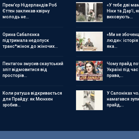
Прем’єр Нідерландів Роб
«У тебе дві мам
Єттен закликав квірну
Ніки та Дар’ї, я
молодь не…
виховують…
Орина Сабалєнка
«Ми не збоченц
підтримала недопуск
люди»: історія
транс*жінок до жіночих…
яка…
Пентагон змусив скаутський
Чому прайд по
зліт відмовитися від
Україні під час
просторів…
права,…
Коли ратуша відкривається
У Салоніках чол
для Прайду: як Мюнхен
намагався зуп
зробив…
прайд,…