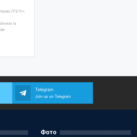
 права ЛГБТК+
я
ійними та
ове
Telegram
Join us on Telegram
Фото