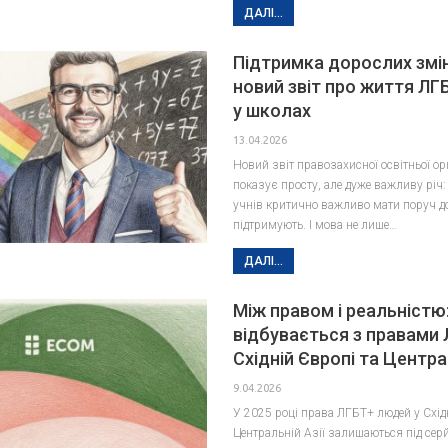
ДАЛІ...
Підтримка дорослих змі
новий звіт про життя ЛГ
у школах
13.04.2026
Новий звіт правозахисної освітньої орг
показує просту, але дуже важливу річ
учнів критично важливо мати поруч до
підтримують. І мова не лише…
ДАЛІ...
Між правом і реальністю
відбувається з правами 
Східній Європі та Централ
9.04.2026
У 2025 році права ЛГБТ+ людей у Схід
Центральній Азії залишаються під сер