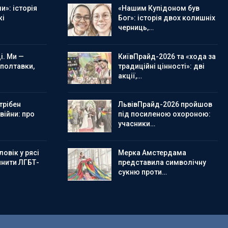
и»: історія
«Нашим Купідоном був
кі
Бог»: історія двох колишніх
черниць,…
і. Ми —
КиївПрайд-2026 та «хода за
 полтавки,
традиційні цінності»: дві
акції,…
трібен
ЛьвівПрайд-2026 пройшов
 війни: про
під посиленою охороною:
учасники…
овік у рясі
Мерка Амстердама
инити ЛГБТ-
представила символічну
сукню проти…