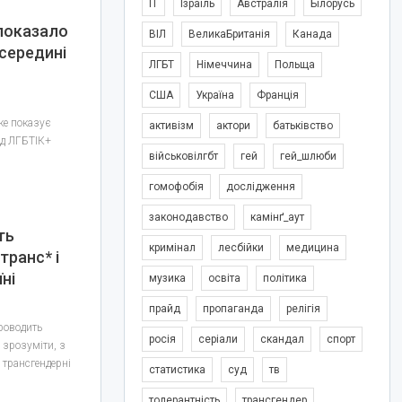
IT
Ізраїль
Австралія
Білорусь
показало
ВІЛ
ВеликаБританія
Канада
всередині
ЛГБТ
Німеччина
Польща
США
Україна
Франція
ке показує
активізм
актори
батьківство
ед ЛГБТІК+
військовілгбт
гей
гей_шлюби
гомофобія
дослідження
законодавство
камінґ_аут
ть
кримінал
лесбійки
медицина
транс* і
ні
музика
освіта
політика
прайд
пропаганда
релігія
проводить
росія
серіали
скандал
спорт
 зрозуміти, з
 трансгендерні
статистика
суд
тв
толерантність
трансгендер