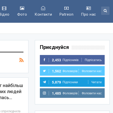
Відео
Фото
Контакти
Patreon
Про нас
Приєднуйся
2,453
Підпісників
Підпісатись
1,562
Фоловерів
Фоловити нас
5,879
Підпісники
Читати
г найбільш
них людей
1,485
Фоловерів
Фоловити нас
илась…
U) оприлюднила