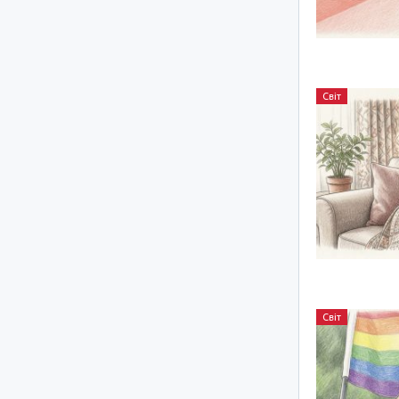
Світ
Світ