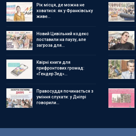
Рік місця, де можна не
ховатися: як у Франківську
живе…
Новий Цивільний кодекс
поставили на паузу, але
загроза для…
Квірні книги для
прифронтових громад:
«Гендер Зед»…
Правосуддя починається з
уміння слухати: у Дніпрі
говорили…