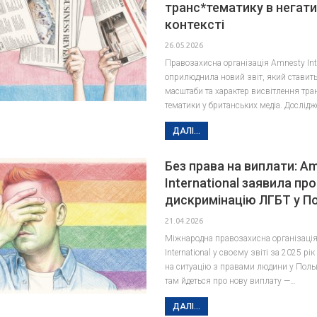
транс*тематику в негат
контексті
26.05.2026
Правозахисна організація Amnesty Inte
оприлюднила новий звіт, який ставить
масштаби та характер висвітлення тра
тематики у британських медіа. Дослід
ДАЛІ...
Без права на виплати: A
International заявила про
дискримінацію ЛГБТ у П
21.04.2026
Міжнародна правозахисна організаці
International у своєму звіті за 2025 рі
на ситуацію з правами людини у Польщ
там йдеться про нову виплату —…
ДАЛІ...