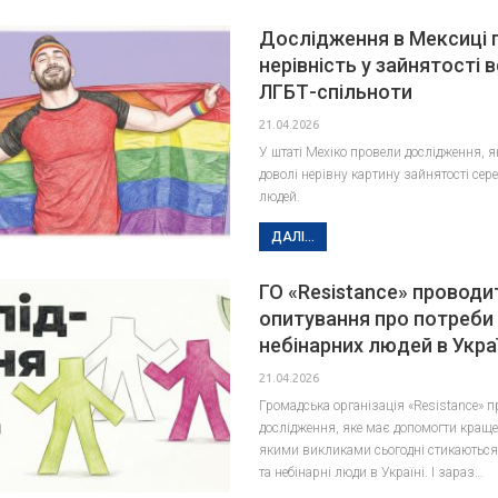
Дослідження в Мексиці 
нерівність у зайнятості 
ЛГБТ-спільноти
21.04.2026
У штаті Мехіко провели дослідження, я
доволі нерівну картину зайнятості сер
людей.
ДАЛІ...
ГО «Resistance» проводи
опитування про потреби 
небінарних людей в Украї
21.04.2026
Громадська організація «Resistance» 
дослідження, яке має допомогти краще
якими викликами сьогодні стикаються
та небінарні люди в Україні. І зараз…