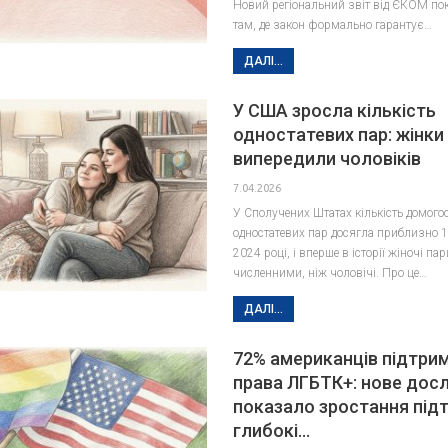
Новий регіональний звіт від ЄКОМ пок
там, де закон формально гарантує…
ДАЛІ...
У США зросла кількість
одностатевих пар: жінки
випередили чоловіків
7.04.2026
У Сполучених Штатах кількість домого
одностатевих пар досягла приблизно 1
2024 році, і вперше в історії жіночі па
численними, ніж чоловічі. Про це…
ДАЛІ...
72% американців підтри
права ЛГБТК+: нове дос
показало зростання під
глибокі…