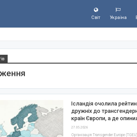
Світ
Україна
гів
дження
Ісландія очолила рейтин
дружніх до трансгендер
країн Європи, а де опин
27.05.2026
Організація Transgender Europe (TGE