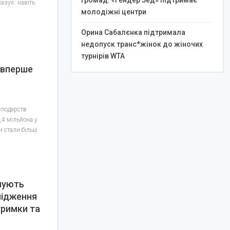
громад: «Гендер Зед» підтримає
азує: навіть
молодіжні центри
Орина Сабалєнка підтримала
недопуск транс*жінок до жіночих
турнірів WTA
 вперше
сподарств
,4 мільйона у
ри стали більш
мують
лідження
тримки та