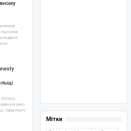
ивному
rnational
 під сумнів
нсгендерної
ження…
mnesty
ольщі
я Amnesty
к звернула увагу
і. Серед іншого
Мітки