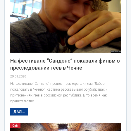
На фестивале “Сандэнс” показали фильм о
преследовании геев в Чечне
29.01.2020
На фестивале "Сандэнс" прошла премьера фильма "Добро
пожаловать в Чечню". Картина рассказывает об убийствах и
притеснениях геев в российской республике. В то время как
правительство…
ДАЛІ...
Світ