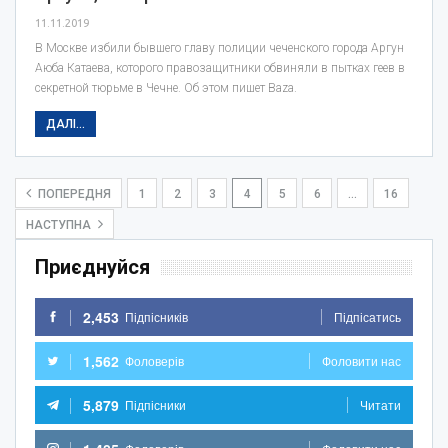
11.11.2019
В Москве избили бывшего главу полиции чеченского города Аргун
Аюба Катаева, которого правозащитники обвиняли в пытках геев в
секретной тюрьме в Чечне. Об этом пишет Baza.
ДАЛІ...
ПОПЕРЕДНЯ
1
2
3
4
5
6
…
16
НАСТУПНА
Приєднуйся
2,453
Підпісників
Підпісатись
1,562
Фоловерів
Фоловити нас
5,879
Підпісники
Читати