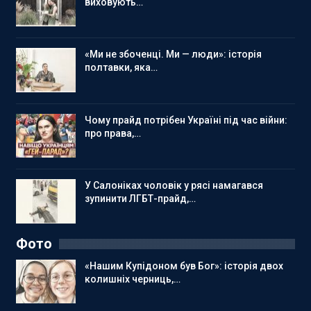
виховують…
«Ми не збоченці. Ми — люди»: історія
полтавки, яка…
Чому прайд потрібен Україні під час війни:
про права,…
У Салоніках чоловік у рясі намагався
зупинити ЛГБТ-прайд,…
Фото
«Нашим Купідоном був Бог»: історія двох
колишніх черниць,…