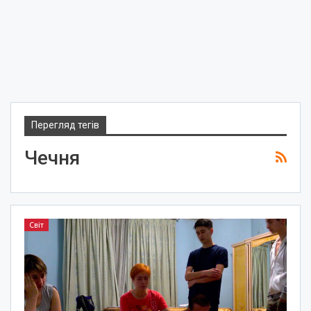
Перегляд тегів
Чечня
Світ