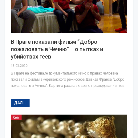
В Праге показали фильм “Добро
пожаловать в Чечню” – о пытках и
убийствах геев
13.03.2020
В Праге на фестивале документального кино о правах человека
показали фильм американского режиссера Дэвида Франса "Добро
пожаловать в Чечню". Картина рассказывает о преследовании геев.
…
ДАЛІ...
Світ