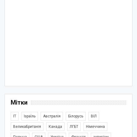
Мітки
IT
Ізраїль
Австралія
Білорусь
ВІЛ
ВеликаБританія
Канада
ЛГБТ
Німеччина
Польща
США
Україна
Франція
активізм