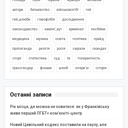
актори
батьківство
військовілгбт
гей
гей_шлюби
гомофобія
дослідження
законодавство
камінґ_аут
кримінал
лесбійки
медицина
музика
освіта
політика
прайд
пропаганда
релігія
росія
серіали
скандал
спорт
статистика
суд
тв
толерантність
трансгендер
фільми
шлюб
інтерв'ю
історія
Останні записи
Рік місця, де можна не ховатися: як у Франківську
живе перший ЛГБТ+ ком’юніті-центр
Новий Цивільний кодекс поставили на паузу, але