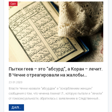
Світ
Пытки геев – это “абсурд”, а Коран – лечит.
В Чечне отреагировали на жалобы…
23.01.2020
Власти Чечни назвали "абсурдом" и "оскорблением женщин"
сообщения о том, что чеченка Аминат Л., которую пытали и "лечили"
от гомосексуальности, обратилась с заявлением в Следственный…
ДАЛІ...