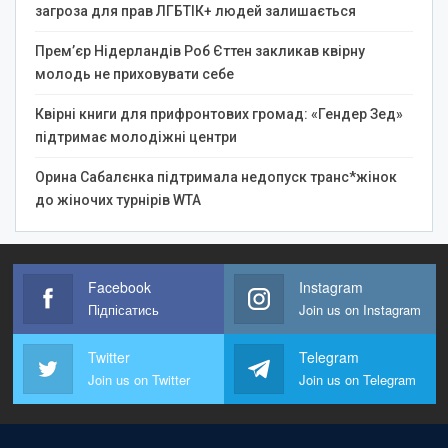
загроза для прав ЛГБТІК+ людей залишається
Прем’єр Нідерландів Роб Єттен закликав квірну
молодь не приховувати себе
Квірні книги для прифронтових громад: «Гендер Зед»
підтримає молодіжні центри
Орина Сабалєнка підтримала недопуск транс*жінок
до жіночих турнірів WTA
Facebook
Instagram
Підпісатись
Join us on Instagram
Twitter
Telegram
Join us on Twitter
Join us on Telegram