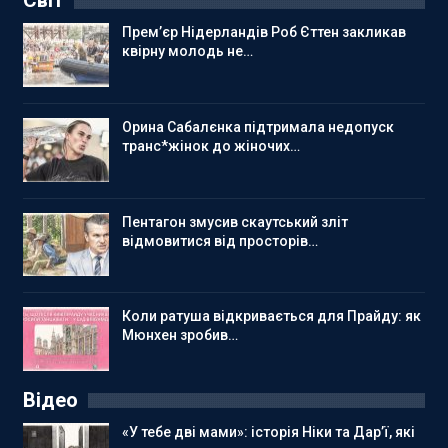
Світ
Прем’єр Нідерландів Роб Єттен закликав
квірну молодь не…
Орина Сабалєнка підтримала недопуск
транс*жінок до жіночих…
Пентагон змусив скаутський зліт
відмовитися від просторів…
Коли ратуша відкривається для Прайду: як
Мюнхен зробив…
Відео
«У тебе дві мами»: історія Ніки та Дар’ї, які