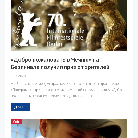
«Добро пожаловать в Чечню» на
Берлинале получил приз от зрителей
3.03.2020
На Берлинском международном кинофестивале – в программе
«Панорама» - приз зрительских симпатий получил фильм «Добро
пожаловать в Чечню» режиссера Дэвида Франса.
ДАЛІ...
Світ