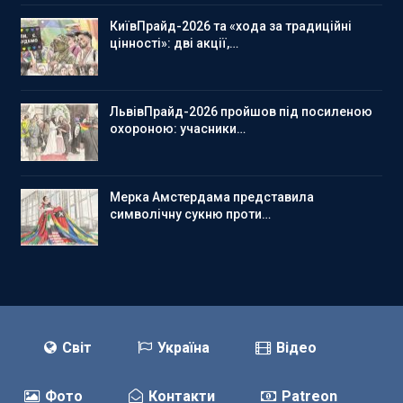
КиївПрайд-2026 та «хода за традиційні
цінності»: дві акції,…
ЛьвівПрайд-2026 пройшов під посиленою
охороною: учасники…
Мерка Амстердама представила
символічну сукню проти…
Світ
Україна
Відео
Фото
Контакти
Patreon