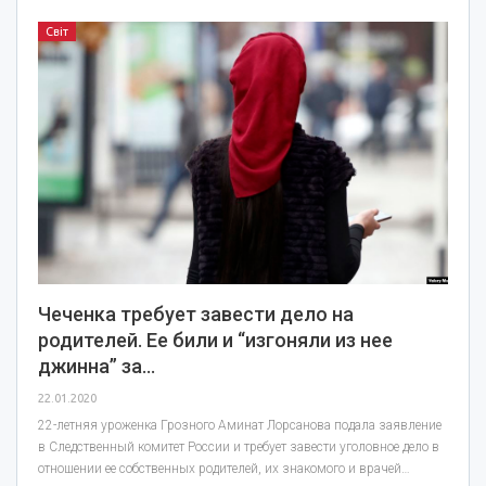
Світ
Чеченка требует завести дело на
родителей. Ее били и “изгоняли из нее
джинна” за…
22.01.2020
22-летняя уроженка Грозного Аминат Лорсанова подала заявление
в Следственный комитет России и требует завести уголовное дело в
отношении ее собственных родителей, их знакомого и врачей…