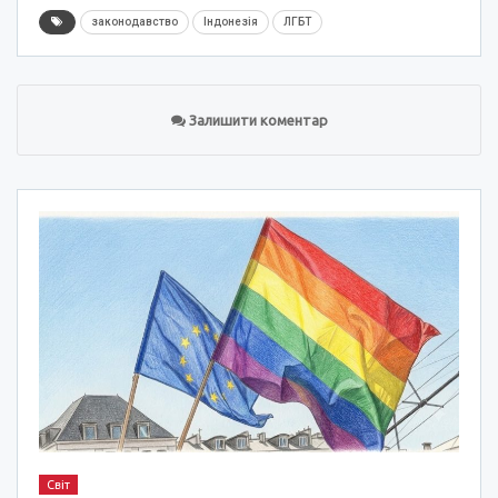
законодавство
Індонезія
ЛГБТ
Залишити коментар
Світ