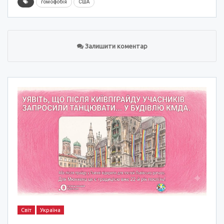
гомофобія
США
Залишити коментар
Світ
Україна