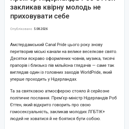
закликав квірну молодь не
приховувати себе
Опубліковано
5.08.2026
Амстердамський Canal Pride цього року знову
перетворив міські канали на велике веселкове свято.
Десятки яскраво оформлених човнів, музика, тисячі
прапорів і близько пів мільйона глядачів — саме так
виглядав один із головних заходів WorldPride, який
уперше проходить у Нідерландах.
Та за святковою атмосферою стояло й серйозне
політичне послання. Прем’єр-міністр Нідерландів Роб
Єттен, який відкрито говорить про свою
гомосексуальність, закликав молодих ЛГБТІК+
людей не ховатися й не боятися бути собою.