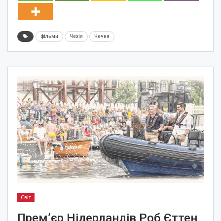
фільми
Чехія
Чечня
Світ
Прем’єр Нідерландів Роб Єттен