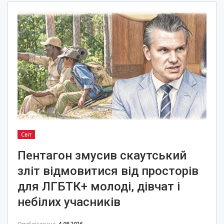
Світ
Пентагон змусив скаутський
зліт відмовитися від просторів
для ЛГБТК+ молоді, дівчат і
небілих учасників
Опубліковано
4.08.2026