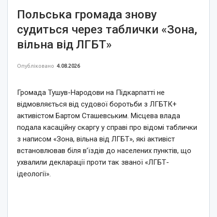
Польська громада знову
судиться через таблички «Зона,
вільна від ЛГБТ»
Опубліковано
4.08.2026
Громада Тушув-Народови на Підкарпатті не
відмовляється від судової боротьби з ЛГБТК+
активістом Бартом Сташевським. Місцева влада
подала касаційну скаргу у справі про відомі таблички
з написом «Зона, вільна від ЛГБТ», які активіст
встановлював біля в’їздів до населених пунктів, що
ухвалили декларації проти так званої «ЛГБТ-
ідеології».