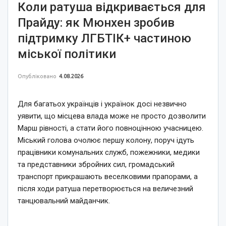
Коли ратуша відкривається для
Прайду: як Мюнхен зробив
підтримку ЛГБТІК+ частиною
міської політики
Опубліковано
4.08.2026
Для багатьох українців і українок досі незвично
уявити, що місцева влада може не просто дозволити
Марш рівності, а стати його повноцінною учасницею.
Міський голова очолює першу колону, поруч ідуть
працівники комунальних служб, пожежники, медики
та представники збройних сил, громадський
транспорт прикрашають веселковими прапорами, а
після ходи ратуша перетворюється на величезний
танцювальний майданчик.