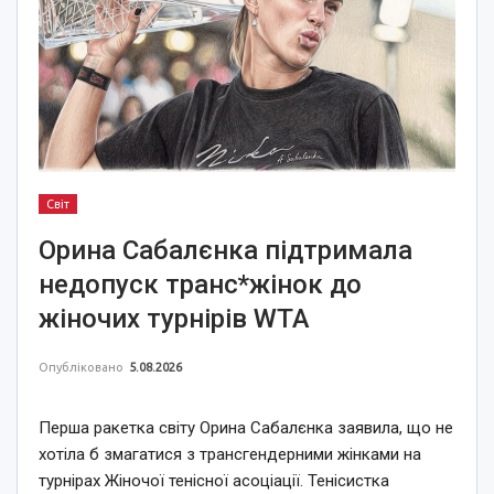
Світ
Орина Сабалєнка підтримала
недопуск транс*жінок до
жіночих турнірів WTA
Опубліковано
5.08.2026
Перша ракетка світу Орина Сабалєнка заявила, що не
хотіла б змагатися з трансгендерними жінками на
турнірах Жіночої тенісної асоціації. Тенісистка