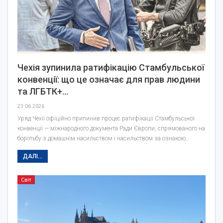
Чехія зупинила ратифікацію Стамбульської
конвенції: що це означає для прав людини
та ЛГБТК+…
23.06.2026
Уряд Чехії офіційно припинив процес ратифікації Стамбульської
конвенції — міжнародного документа Ради Європи, спрямованого на
боротьбу з домашнім насильством і насильством за ознакою…
ДАЛІ...
Світ