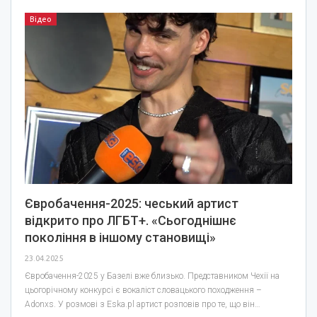
Відео
Євробачення-2025: чеський артист
відкрито про ЛГБТ+. «Сьогоднішнє
покоління в іншому становищі»
23.04.2025
Євробачення-2025 у Базелі вже близько. Представником Чехії на
цьогорічному конкурсі є вокаліст словацького походження –
Adonxs. У розмові з Eska.pl артист розповів про те, що він…