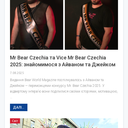
Mr Bear Czechia та Vice Mr Bear Czechia
2025: знайомимося з Айваном та Джейком
7.08.2025
Видання Bear World Magazine поспілкувалось з Айваном та
Джейком — переможцями конкурсу Mr. Bear Czechia 2025. У
відвертому інтерв’ю вони поділилися своїми історіями, мотивацією,
…
ДАЛІ...
Світ