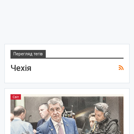
Перегляд тегів
Чехія
Світ