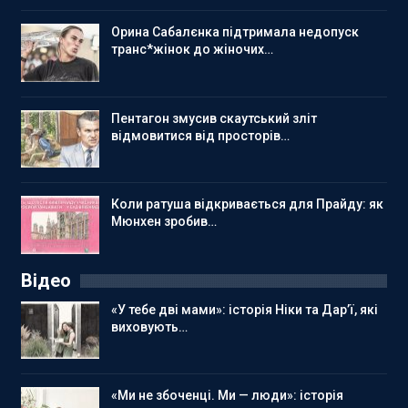
Орина Сабалєнка підтримала недопуск
транс*жінок до жіночих…
Пентагон змусив скаутський зліт
відмовитися від просторів…
Коли ратуша відкривається для Прайду: як
Мюнхен зробив…
Відео
«У тебе дві мами»: історія Ніки та Дар’ї, які
виховують…
«Ми не збоченці. Ми — люди»: історія