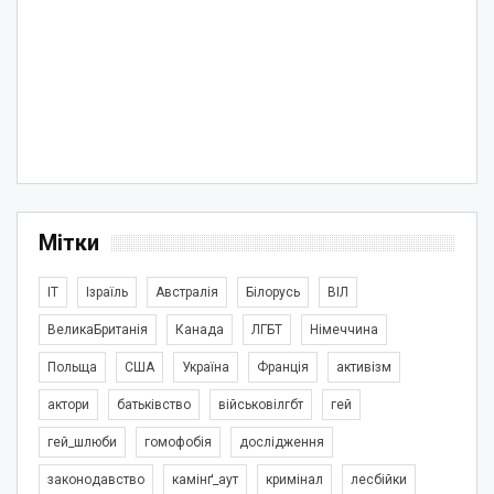
Мітки
IT
Ізраїль
Австралія
Білорусь
ВІЛ
ВеликаБританія
Канада
ЛГБТ
Німеччина
Польща
США
Україна
Франція
активізм
актори
батьківство
військовілгбт
гей
гей_шлюби
гомофобія
дослідження
законодавство
камінґ_аут
кримінал
лесбійки