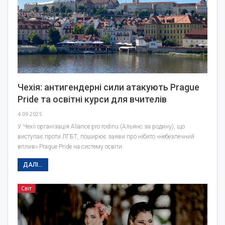
Чехія: антигендерні сили атакують Prague
Pride та освітні курси для вчителів
4.09.2025
У Чехії організація Aliance pro rodinu (Альянс за родину), що
виступає проти ЛГБТ, поширює заяви про нібито «небезпечний
вплив» Prague Pride на систему освіти.
ДАЛІ...
Світ