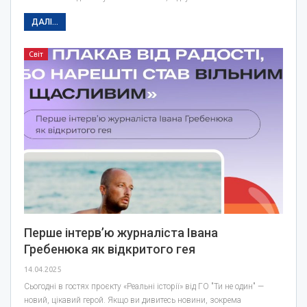
ДАЛІ...
Світ
Перше інтервʼю журналіста Івана
Гребенюка як відкритого гея
14.04.2025
Сьогодні в гостях проєкту «Реальні історії» від ГО "Ти не один" —
новий, цікавий герой. Якщо ви дивитесь новини, зокрема