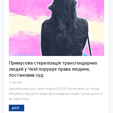
Примусова стерилізація трансгендерних
людей у Чехії порушує права людини,
постановив суд
13.06.2025
Європейський суд з прав людини (ЄСПЛ) постановив, що Чеська
Республіка порушила права трансгендерних людей, примушуючи їх
до стерилізації.
ДАЛІ...