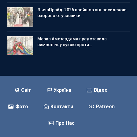
ЛьвівПрайд-2026 пройшов під посиленою
охороною: учасники…
Мерка Амстердама представила
символічну сукню проти…
Світ
Україна
Відео
Фото
Контакти
Patreon
Про Нас