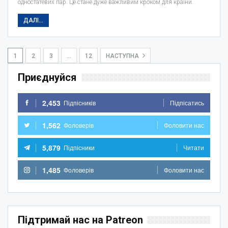
одностатевих пар. Це стане дуже важливим кроком для країни.
ДАЛІ...
1
2
3
…
12
НАСТУПНА
Приєднуйся
2,453
Підпісників
Підпісатись
1,562
Фоловерів
Фоловити нас
5,879
Підпісники
Читати
1,485
Фоловерів
Фоловити нас
Підтримай нас на Patreon