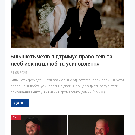
Більшість чехів підтримує право геїв та
лесбійок на шлюб та усиновлення
21.08.2025
Більшість громадян Чехії вважає, що одностатеві пари повинні мати
право на шлюб та усиновлення дітей. Про це свідчать результати
опитування Центру вивчення громадської думки (CVVM),…
ДАЛІ...
Світ