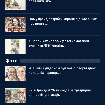
полтавки, яка…
Чому прайд потрібен Україні під час війни:
про права,…
У Салоніках чоловік у рясі намагався
зупинити ЛГБТ-прайд,…
Фото
«Нашим Купідоном був Бог»: історія двох
колишніх черниць,…
КиївПрайд-2026 та «хода за традиційні
цінності»: дві акції,…