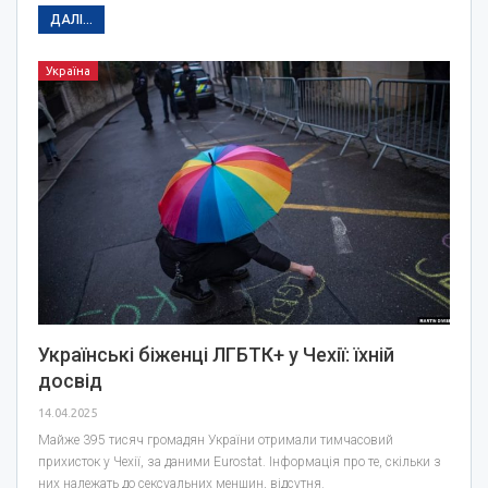
ДАЛІ...
Україна
Українські біженці ЛГБТК+ у Чехії: їхній
досвід
14.04.2025
Майже 395 тисяч громадян України отримали тимчасовий
прихисток у Чехії, за даними Eurostat. Інформація про те, скільки з
них належать до сексуальних меншин, відсутня.