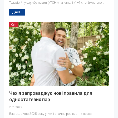
Телевізійну службу новин («ТСН») на каналі «1+1», то, ймовірно,…
ДАЛІ...
Світ
Чехія запроваджує нові правила для
одностатевих пар
2.01.2025
Вже від січня 2025 року у Чехії значно розширять права