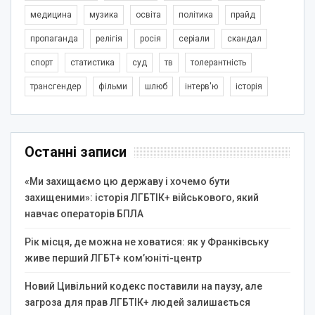
медицина
музика
освіта
політика
прайд
пропаганда
релігія
росія
серіали
скандал
спорт
статистика
суд
тв
толерантність
трансгендер
фільми
шлюб
інтерв'ю
історія
Останні записи
«Ми захищаємо цю державу і хочемо бути
захищеними»: історія ЛГБТІК+ військового, який
навчає операторів БПЛА
Рік місця, де можна не ховатися: як у Франківську
живе перший ЛГБТ+ ком’юніті-центр
Новий Цивільний кодекс поставили на паузу, але
загроза для прав ЛГБТІК+ людей залишається