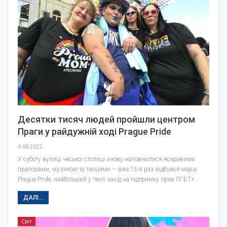
Десятки тисяч людей пройшли центром
Праги у райдужній ході Prague Pride
4.08.2025
У суботу вулиці чеської столиці знову наповнилися яскравими
прапорами, музикою та танцями — вже 15-й раз відбувся марш
Prague Pride, найбільший у Чехії захід на підтримку прав ЛГБТ+…
ДАЛІ...
Світ